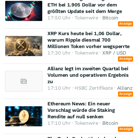
ETH bei 1.905 Dollar vor dem
größten Update seit dem Merge
17:50 Uhr · Tokenwire ·
Bitcoin
Anzeige
XRP Kurs heute bei 1,06 Dollar,
warum Ripple diesmal 700
Millionen Token vorher wegsperrte
17:30 Uhr · Tokenwire ·
XRP / USD
Anzeige
Allianz legt im zweiten Quartal bei
Volumen und operativem Ergebnis
zu
17:10 Uhr · HSBC Zertifikate ·
Allianz
Anzeige
Ethereum News: Ein neuer
Vorschlag würde die Staking
Rendite auf null senken
17:10 Uhr · Tokenwire ·
Bitcoin
Anzeige