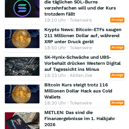
die täglichen SOL-Burns
verzehnfachen will und der Kurs
trotzdem fällt
19:10 Uhr · Tokenwire
Anzeige
Krypto News: Bitcoin-ETFs saugen
211 Millionen Dollar auf, während
XRP unter Druck gerät
18:50 Uhr · Tokenwire
Anzeige
SK-Hynix-Schwäche und UBS-
Vorbehalt drücken Western Digital
auf Tagessicht ins Minus
18:33 Uhr · Aktien.live
Anzeige
Bitcoin Kurs steigt trotz 116
Millionen Dollar Hack aus Cold
Wallets
18:30 Uhr · Tokenwire
Anzeige
METLEN: Das sind die
Finanzergebnisse im 1. Halbjahr
2026