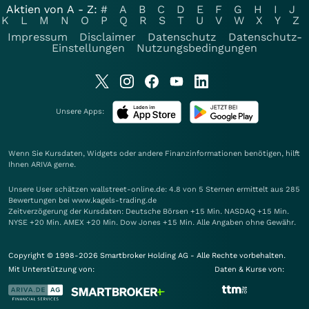
Aktien von A - Z:
#
A
B
C
D
E
F
G
H
I
J
K
L
M
N
O
P
Q
R
S
T
U
V
W
X
Y
Z
Impressum
Disclaimer
Datenschutz
Datenschutz-
Einstellungen
Nutzungsbedingungen
Unsere Apps:
Wenn Sie Kursdaten, Widgets oder andere Finanzinformationen benötigen, hilft
Ihnen
ARIVA
gerne.
Unsere User schätzen wallstreet-online.de: 4.8 von 5 Sternen ermittelt aus 285
Bewertungen bei www.kagels-trading.de
Zeitverzögerung der Kursdaten: Deutsche Börsen +15 Min. NASDAQ +15 Min.
NYSE +20 Min. AMEX +20 Min. Dow Jones +15 Min. Alle Angaben ohne Gewähr.
Copyright © 1998-2026 Smartbroker Holding AG - Alle Rechte vorbehalten.
Mit Unterstützung von:
Daten & Kurse von: