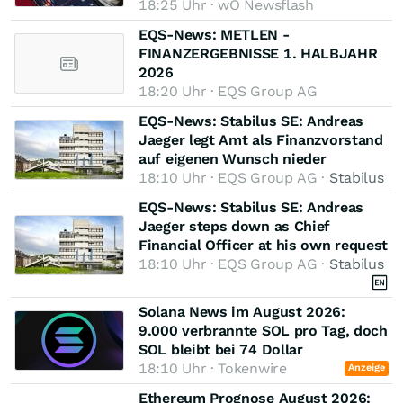
18:25 Uhr · wO Newsflash
EQS-News: METLEN -
FINANZERGEBNISSE 1. HALBJAHR
2026
18:20 Uhr · EQS Group AG
EQS-News: Stabilus SE: Andreas
Jaeger legt Amt als Finanzvorstand
auf eigenen Wunsch nieder
18:10 Uhr · EQS Group AG ·
Stabilus
EQS-News: Stabilus SE: Andreas
Jaeger steps down as Chief
Financial Officer at his own request
18:10 Uhr · EQS Group AG ·
Stabilus
Solana News im August 2026:
9.000 verbrannte SOL pro Tag, doch
SOL bleibt bei 74 Dollar
18:10 Uhr · Tokenwire
Anzeige
Ethereum Prognose August 2026: