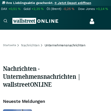
🎁 Ihre Lieblingsaktie geschenkt.
→ Jetzt Depot eröffnen
DAX
+0,51
%
Gold
+2,35
%
Öl (Brent)
-0,25
%
Dow Jones
+0,14
%
Nachrichten
Unternehmensnachrichten
Startseite
Nachrichten -
Unternehmensnachrichten |
wallstreetONLINE
Neueste Meldungen