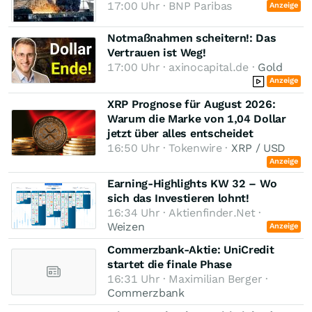
17:00 Uhr · BNP Paribas
Anzeige
Notmaßnahmen scheitern!: Das
Vertrauen ist Weg!
17:00 Uhr · axinocapital.de ·
Gold
Anzeige
XRP Prognose für August 2026:
Warum die Marke von 1,04 Dollar
jetzt über alles entscheidet
16:50 Uhr · Tokenwire ·
XRP / USD
Anzeige
Earning-Highlights KW 32 – Wo
sich das Investieren lohnt!
16:34 Uhr · Aktienfinder.Net ·
Weizen
Anzeige
Commerzbank-Aktie: UniCredit
startet die finale Phase
16:31 Uhr · Maximilian Berger ·
Commerzbank