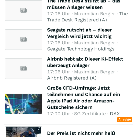
The Trade Desk stürzt ab – das
müssen Anleger wissen
17:06 Uhr · Maximilian Berger ·
The
Trade Desk Registered (A)
Seagate rutscht ab – dieser
Vergleich wird jetzt wichtig
17:06 Uhr · Maximilian Berger ·
Seagate Technology Holdings
Airbnb hebt ab: Dieser KI-Effekt
überzeugt Anleger
17:06 Uhr · Maximilian Berger ·
Airbnb Registered (A)
Große CFD-Umfrage: Jetzt
teilnehmen und Chance auf ein
Apple iPad Air oder Amazon-
Gutscheine sichern
17:00 Uhr · SG Zertifikate ·
DAX
Anzeige
Der Preis ist nicht mehr heiß