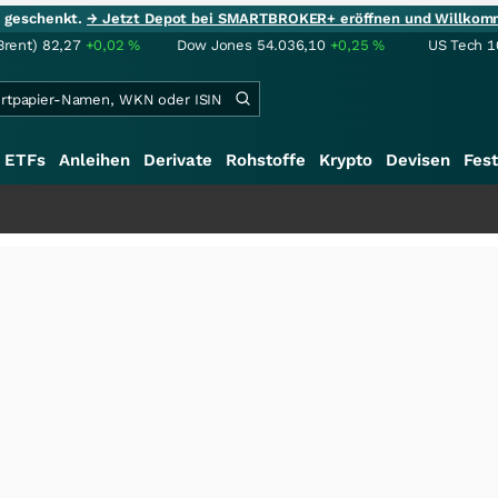
ie geschenkt.
→ Jetzt Depot bei SMARTBROKER+ eröffnen und Willkom
Brent)
82,27
+0,02
%
Dow Jones
54.036,10
+0,25
%
US Tech 1
ETFs
Anleihen
Derivate
Rohstoffe
Krypto
Devisen
Fest