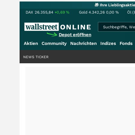
🎁 Ihre Lieblingsakt
DAX
26.355,84
+0,69
%
Gold
4.342,26
0,00
%
Öl (
Depot eröffnen
Aktien
Community
Nachrichten
Indizes
Fonds
NEWS TICKER