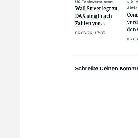
US-Techwerte stark
1,2-M
Wall Street legt zu,
Aktie
Com
DAX steigt nach
verd
Zahlen von
den 
Telekom, Henkel
06.08.26, 17:05
Akti
06.08
wild
Schreibe Deinen Komm