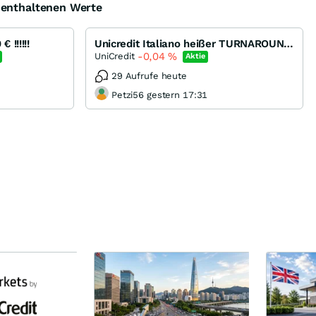
e enthaltenen Werte
!!!!!!
Unicredit Italiano heißer TURNAROUND möglich ???
-0,04
%
UniCredit
Aktie
29 Aufrufe heute
Petzi56 gestern 17:31