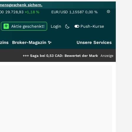
mensgeschenk sichern.
00
29.728,93
+1,18
%
EUR/USD
1,15587
0,00
%
Aktie geschenkt!
Login
Push-Kurse
zins
Broker-Magazin ✨
Unsere Services
+++
Saga bei 0,53 CAD: Bewertet der Markt noch immer nur die Hälfte der 
Anzeige