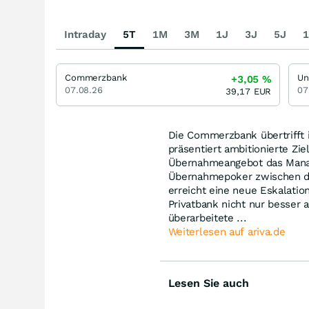
Intraday
5T
1M
3M
1J
3J
5J
1
Commerzbank
Un
+3,05
%
07.08.26
07
39,17
EUR
Die Commerzbank übertrifft 
präsentiert ambitionierte Zi
Übernahmeangebot das Manage
Übernahmepoker zwischen de
erreicht eine neue Eskalatio
Privatbank nicht nur besser 
überarbeitete ...
Weiterlesen auf ariva.de
Lesen Sie auch