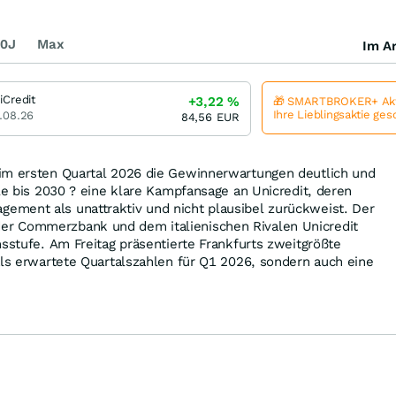
0J
Max
Im Ar
iCredit
+3,22
%
🎁 SMARTBROKER+ Akt
Ihre Lieblingsaktie ge
.08.26
84,56
EUR
im ersten Quartal 2026 die Gewinnerwartungen deutlich und
ele bis 2030 ? eine klare Kampfansage an Unicredit, deren
ment als unattraktiv und nicht plausibel zurückweist. Der
r Commerzbank und dem italienischen Rivalen Unicredit
nsstufe. Am Freitag präsentierte Frankfurts zweitgrößte
als erwartete Quartalszahlen für Q1 2026, sondern auch eine