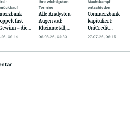
rd.-
Ihre wichtigsten
Machtkampf
nrückkauf
Termine
entschieden
merzbank
Alle Analysten-
Commerzbank
oppelt fast
Augen auf:
kapituliert:
Gewinn – die
Rheinmetall,
UniCredit
e schwankt
Deutsche Telekom,
übernimmt wohl
.26, 09:14
06.08.26, 04:30
27.07.26, 06:15
Siemens, Airbnb &
Ende des Jahres
Lyft
das Ruder
entar