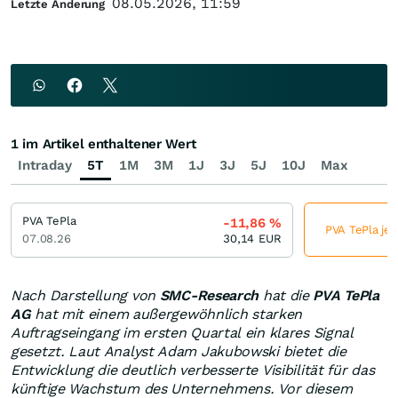
08.05.2026, 11:59
Letzte Änderung
1 im Artikel enthaltener Wert
Intraday
5T
1M
3M
1J
3J
5J
10J
Max
PVA TePla
-11,86
%
PVA TePla jet
07.08.26
30,14
EUR
Nach Darstellung von
SMC-Research
hat die
PVA TePla
AG
hat mit einem außergewöhnlich starken
Auftragseingang im ersten Quartal ein klares Signal
gesetzt. Laut Analyst Adam Jakubowski bietet die
Entwicklung die deutlich verbesserte Visibilität für das
künftige Wachstum des Unternehmens. Vor diesem