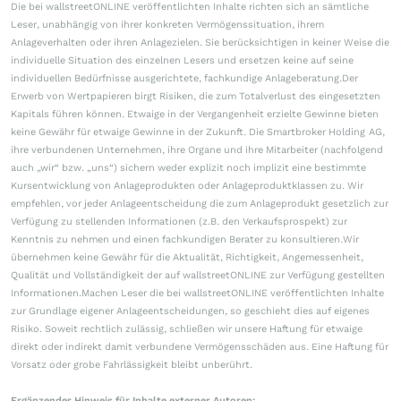
Die bei wallstreetONLINE veröffentlichten Inhalte richten sich an sämtliche
Leser, unabhängig von ihrer konkreten Vermögenssituation, ihrem
Anlageverhalten oder ihren Anlagezielen. Sie berücksichtigen in keiner Weise die
individuelle Situation des einzelnen Lesers und ersetzen keine auf seine
individuellen Bedürfnisse ausgerichtete, fachkundige Anlageberatung.Der
Erwerb von Wertpapieren birgt Risiken, die zum Totalverlust des eingesetzten
Kapitals führen können. Etwaige in der Vergangenheit erzielte Gewinne bieten
keine Gewähr für etwaige Gewinne in der Zukunft. Die Smartbroker Holding AG,
ihre verbundenen Unternehmen, ihre Organe und ihre Mitarbeiter (nachfolgend
auch „wir“ bzw. „uns“) sichern weder explizit noch implizit eine bestimmte
Kursentwicklung von Anlageprodukten oder Anlageproduktklassen zu. Wir
empfehlen, vor jeder Anlageentscheidung die zum Anlageprodukt gesetzlich zur
Verfügung zu stellenden Informationen (z.B. den Verkaufsprospekt) zur
Kenntnis zu nehmen und einen fachkundigen Berater zu konsultieren.Wir
übernehmen keine Gewähr für die Aktualität, Richtigkeit, Angemessenheit,
Qualität und Vollständigkeit der auf wallstreetONLINE zur Verfügung gestellten
Informationen.Machen Leser die bei wallstreetONLINE veröffentlichten Inhalte
zur Grundlage eigener Anlageentscheidungen, so geschieht dies auf eigenes
Risiko. Soweit rechtlich zulässig, schließen wir unsere Haftung für etwaige
direkt oder indirekt damit verbundene Vermögensschäden aus. Eine Haftung für
Vorsatz oder grobe Fahrlässigkeit bleibt unberührt.
Ergänzender Hinweis für Inhalte externer Autoren: