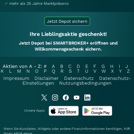
✅ mehr als 25 Jahre Marktpräsenz
Jetzt Depot sichern
Ihre Lieblingsaktie geschenkt!
Jetzt Depot bei SMARTBROKER+ eröffnen und
Willkommensgeschenk sichern.
Aktien von A - Z:
#
A
B
C
D
E
F
G
H
I
J
K
L
M
N
O
P
Q
R
S
T
U
V
W
X
Y
Z
Impressum
Disclaimer
Datenschutz
Datenschutz-
Einstellungen
Nutzungsbedingungen
Unsere Apps:
Wenn Sie Kursdaten, Widgets oder andere Finanzinformationen benötigen, hilft
Ihnen
ARIVA
gerne.