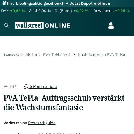
🎁 Ihre Lieblingsaktie geschenkt.
→ Jetzt Depot eröffnen
DAX
+0,69
%
Gold
0,00
%
Öl (Brent)
+0,02
%
Dow Jones
+0,25
%
Aktien
PVA TePla Aktie
Nachrichten zu PVA TePla
Startseite
145
0 Kommentare
PVA TePla: Auftragsschub verstärkt
die Wachstumsfantasie
Verfasst von
Researchguide