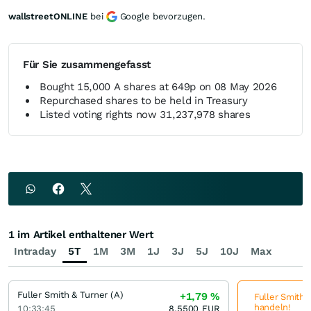
wallstreetONLINE
bei
Google bevorzugen.
Für Sie zusammengefasst
Bought 15,000 A shares at 649p on 08 May 2026
Repurchased shares to be held in Treasury
Listed voting rights now 31,237,978 shares
1 im Artikel enthaltener Wert
Intraday
5T
1M
3M
1J
3J
5J
10J
Max
Fuller Smith & Turner (A)
+1,79
%
Fuller Smith &
handeln!
10:33:45
8,5500
EUR