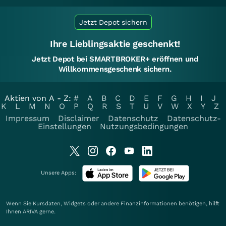
Jetzt Depot sichern
Ihre Lieblingsaktie geschenkt!
Jetzt Depot bei SMARTBROKER+ eröffnen und
Willkommensgeschenk sichern.
Aktien von A - Z:
#
A
B
C
D
E
F
G
H
I
J
K
L
M
N
O
P
Q
R
S
T
U
V
W
X
Y
Z
Impressum
Disclaimer
Datenschutz
Datenschutz-
Einstellungen
Nutzungsbedingungen
Unsere Apps:
Wenn Sie Kursdaten, Widgets oder andere Finanzinformationen benötigen, hilft
Ihnen
ARIVA
gerne.