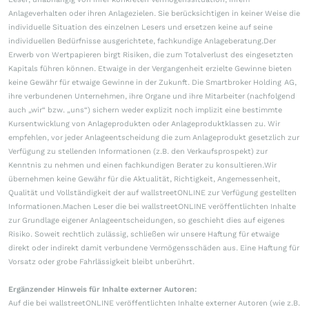
Anlageverhalten oder ihren Anlagezielen. Sie berücksichtigen in keiner Weise die
individuelle Situation des einzelnen Lesers und ersetzen keine auf seine
individuellen Bedürfnisse ausgerichtete, fachkundige Anlageberatung.Der
Erwerb von Wertpapieren birgt Risiken, die zum Totalverlust des eingesetzten
Kapitals führen können. Etwaige in der Vergangenheit erzielte Gewinne bieten
keine Gewähr für etwaige Gewinne in der Zukunft. Die Smartbroker Holding AG,
ihre verbundenen Unternehmen, ihre Organe und ihre Mitarbeiter (nachfolgend
auch „wir“ bzw. „uns“) sichern weder explizit noch implizit eine bestimmte
Kursentwicklung von Anlageprodukten oder Anlageproduktklassen zu. Wir
empfehlen, vor jeder Anlageentscheidung die zum Anlageprodukt gesetzlich zur
Verfügung zu stellenden Informationen (z.B. den Verkaufsprospekt) zur
Kenntnis zu nehmen und einen fachkundigen Berater zu konsultieren.Wir
übernehmen keine Gewähr für die Aktualität, Richtigkeit, Angemessenheit,
Qualität und Vollständigkeit der auf wallstreetONLINE zur Verfügung gestellten
Informationen.Machen Leser die bei wallstreetONLINE veröffentlichten Inhalte
zur Grundlage eigener Anlageentscheidungen, so geschieht dies auf eigenes
Risiko. Soweit rechtlich zulässig, schließen wir unsere Haftung für etwaige
direkt oder indirekt damit verbundene Vermögensschäden aus. Eine Haftung für
Vorsatz oder grobe Fahrlässigkeit bleibt unberührt.
Ergänzender Hinweis für Inhalte externer Autoren:
Auf die bei wallstreetONLINE veröffentlichten Inhalte externer Autoren (wie z.B.