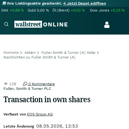
🎁 Ihre Lieblingsaktie geschenkt.
→ Jetzt Depot eröffnen
DAX
+0,69
%
Gold
0,00
%
Öl (Brent)
+0,02
%
Dow Jones
+0,25
%
Aktien
Fuller Smith & Turner (A) Aktie
Startseite
Nachrichten zu Fuller Smith & Turner (A)
129
0 Kommentare
Fuller, Smith & Turner PLC
Transaction in own shares
Verfasst von
EQS Group AG
08.05.2026, 13:53
Letzte Änderung