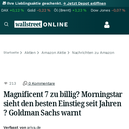
🎁 Ihre Lieblingsaktie geschenkt.
→ Jetzt Depot eröffnen
DAX
+0,12
%
Gold
-0,22
%
Öl (Brent)
+3,23
%
Dow Jones
-0,07
%
Aktien
Amazon Aktie
Nachrichten zu Amazon
Startseite
213
0 Kommentare
Magnificent 7 zu billig? Morningstar
sieht den besten Einstieg seit Jahren
? Goldman Sachs warnt
Verfasst von
ariva.de