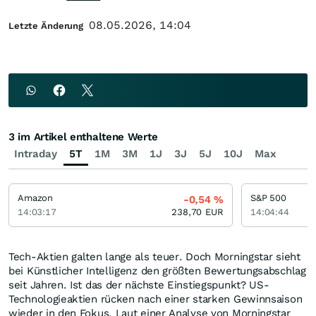
08.05.2026, 14:04
Letzte Änderung
3 im Artikel enthaltene Werte
Intraday
5T
1M
3M
1J
3J
5J
10J
Max
Amazon
S&P 500
-0,54
%
14:03:17
238,70
EUR
14:04:44
Tech-Aktien galten lange als teuer. Doch Morningstar sieht
bei Künstlicher Intelligenz den größten Bewertungsabschlag
seit Jahren. Ist das der nächste Einstiegspunkt? US-
Technologieaktien rücken nach einer starken Gewinnsaison
wieder in den Fokus. Laut einer Analyse von Morningstar