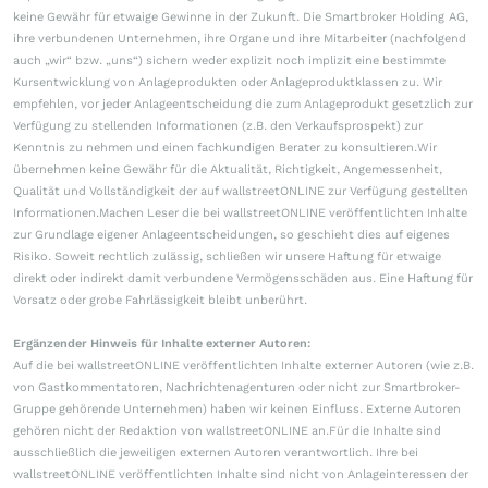
keine Gewähr für etwaige Gewinne in der Zukunft. Die Smartbroker Holding AG,
ihre verbundenen Unternehmen, ihre Organe und ihre Mitarbeiter (nachfolgend
auch „wir“ bzw. „uns“) sichern weder explizit noch implizit eine bestimmte
Kursentwicklung von Anlageprodukten oder Anlageproduktklassen zu. Wir
empfehlen, vor jeder Anlageentscheidung die zum Anlageprodukt gesetzlich zur
Verfügung zu stellenden Informationen (z.B. den Verkaufsprospekt) zur
Kenntnis zu nehmen und einen fachkundigen Berater zu konsultieren.Wir
übernehmen keine Gewähr für die Aktualität, Richtigkeit, Angemessenheit,
Qualität und Vollständigkeit der auf wallstreetONLINE zur Verfügung gestellten
Informationen.Machen Leser die bei wallstreetONLINE veröffentlichten Inhalte
zur Grundlage eigener Anlageentscheidungen, so geschieht dies auf eigenes
Risiko. Soweit rechtlich zulässig, schließen wir unsere Haftung für etwaige
direkt oder indirekt damit verbundene Vermögensschäden aus. Eine Haftung für
Vorsatz oder grobe Fahrlässigkeit bleibt unberührt.
Ergänzender Hinweis für Inhalte externer Autoren:
Auf die bei wallstreetONLINE veröffentlichten Inhalte externer Autoren (wie z.B.
von Gastkommentatoren, Nachrichtenagenturen oder nicht zur Smartbroker-
Gruppe gehörende Unternehmen) haben wir keinen Einfluss. Externe Autoren
gehören nicht der Redaktion von wallstreetONLINE an.Für die Inhalte sind
ausschließlich die jeweiligen externen Autoren verantwortlich. Ihre bei
wallstreetONLINE veröffentlichten Inhalte sind nicht von Anlageinteressen der