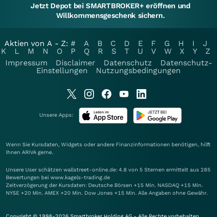
Jetzt Depot bei SMARTBROKER+ eröffnen und
Willkommensgeschenk sichern.
Aktien von A - Z:
#
A
B
C
D
E
F
G
H
I
J
K
L
M
N
O
P
Q
R
S
T
U
V
W
X
Y
Z
Impressum
Disclaimer
Datenschutz
Datenschutz-
Einstellungen
Nutzungsbedingungen
Unsere Apps:
Wenn Sie Kursdaten, Widgets oder andere Finanzinformationen benötigen, hilft
Ihnen
ARIVA
gerne.
Unsere User schätzen wallstreet-online.de: 4.8 von 5 Sternen ermittelt aus 285
Bewertungen bei www.kagels-trading.de
Zeitverzögerung der Kursdaten: Deutsche Börsen +15 Min. NASDAQ +15 Min.
NYSE +20 Min. AMEX +20 Min. Dow Jones +15 Min. Alle Angaben ohne Gewähr.
Copyright © 1998-2026 Smartbroker Holding AG - Alle Rechte vorbehalten.