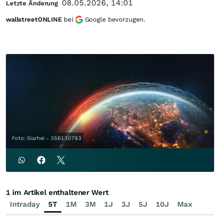
08.05.2026, 14:01
Letzte Änderung
wallstreetONLINE
bei
Google bevorzugen.
Foto: Siarhei - 356130783
1 im Artikel enthaltener Wert
Intraday
5T
1M
3M
1J
3J
5J
10J
Max