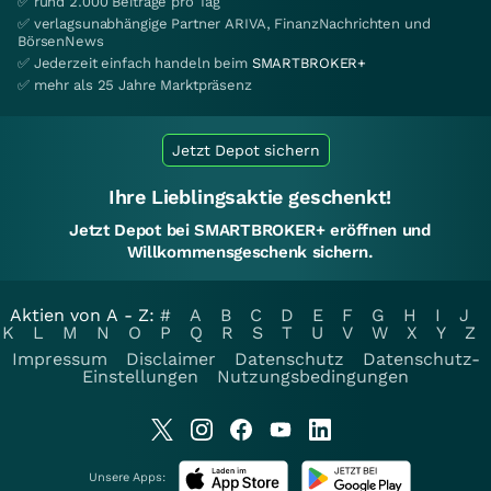
✅ rund 2.000 Beiträge pro Tag
✅ verlagsunabhängige Partner ARIVA, FinanzNachrichten und
BörsenNews
✅ Jederzeit einfach handeln beim
SMARTBROKER+
✅ mehr als 25 Jahre Marktpräsenz
Jetzt Depot sichern
Ihre Lieblingsaktie geschenkt!
Jetzt Depot bei SMARTBROKER+ eröffnen und
Willkommensgeschenk sichern.
Aktien von A - Z:
#
A
B
C
D
E
F
G
H
I
J
K
L
M
N
O
P
Q
R
S
T
U
V
W
X
Y
Z
Impressum
Disclaimer
Datenschutz
Datenschutz-
Einstellungen
Nutzungsbedingungen
Unsere Apps: