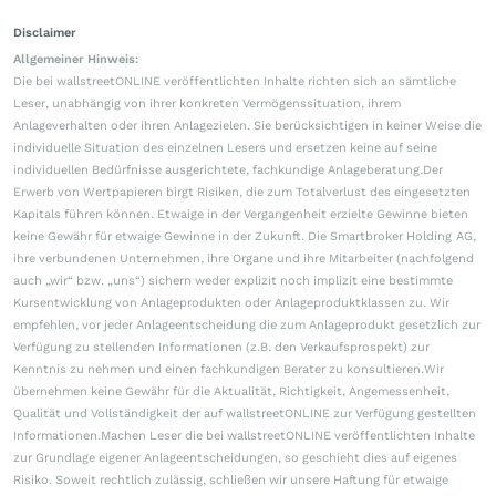
Disclaimer
Allgemeiner Hinweis:
Die bei wallstreetONLINE veröffentlichten Inhalte richten sich an sämtliche
Leser, unabhängig von ihrer konkreten Vermögenssituation, ihrem
Anlageverhalten oder ihren Anlagezielen. Sie berücksichtigen in keiner Weise die
individuelle Situation des einzelnen Lesers und ersetzen keine auf seine
individuellen Bedürfnisse ausgerichtete, fachkundige Anlageberatung.Der
Erwerb von Wertpapieren birgt Risiken, die zum Totalverlust des eingesetzten
Kapitals führen können. Etwaige in der Vergangenheit erzielte Gewinne bieten
keine Gewähr für etwaige Gewinne in der Zukunft. Die Smartbroker Holding AG,
ihre verbundenen Unternehmen, ihre Organe und ihre Mitarbeiter (nachfolgend
auch „wir“ bzw. „uns“) sichern weder explizit noch implizit eine bestimmte
Kursentwicklung von Anlageprodukten oder Anlageproduktklassen zu. Wir
empfehlen, vor jeder Anlageentscheidung die zum Anlageprodukt gesetzlich zur
Verfügung zu stellenden Informationen (z.B. den Verkaufsprospekt) zur
Kenntnis zu nehmen und einen fachkundigen Berater zu konsultieren.Wir
übernehmen keine Gewähr für die Aktualität, Richtigkeit, Angemessenheit,
Qualität und Vollständigkeit der auf wallstreetONLINE zur Verfügung gestellten
Informationen.Machen Leser die bei wallstreetONLINE veröffentlichten Inhalte
zur Grundlage eigener Anlageentscheidungen, so geschieht dies auf eigenes
Risiko. Soweit rechtlich zulässig, schließen wir unsere Haftung für etwaige