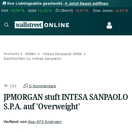
🎁 Ihre Lieblingsaktie geschenkt.
→ Jetzt Depot eröffnen
DAX
+0,04
%
Gold
+1,10
%
Öl (Brent)
-0,47
%
Dow Jones
-0,10
%
Aktien
Intesa Sanpaolo Aktie
Startseite
Nachrichten zu Intesa Sanpaolo
153
0 Kommentare
JPMORGAN stuft INTESA SANPAOLO
S.P.A. auf 'Overweight'
Verfasst von
dpa-AFX Analysen