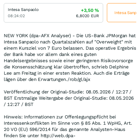
Intesa Sanpaolo
+3,50
%
Intesa Sanpao
08:24:02
6,8020
EUR
NEW YORK (dpa-AFX Analyser) - Die US-Bank JPMorgan hat
Intesa Sanpaolo nach Quartalszahlen auf "Overweight" mit
einem Kursziel von 7 Euro belassen. Das operative Ergebnis
der Bank habe vor allem dank eines guten
Handelsergebnisses sowie einer geringeren Risikovorsorge
die Konsensschätzung klar übertroffen, schrieb Delphine
Lee am Freitag in einer ersten Reaktion. Auch die Erträge
lägen über den Erwartungen./rob/gl/ajx
Veröffentlichung der Original-Studie: 08.05.2026 / 12:27 /
BST Erstmalige Weitergabe der Original-Studie: 08.05.2026
/ 12:27 / BST
Hinweis: Informationen zur Offenlegungspflicht bei
Interessenkonflikten im Sinne von § 85 Abs. 1 WpHG, Art.
20 VO (EU) 596/2014 für das genannte Analysten-Haus
finden Sie unter http://web.dpa-