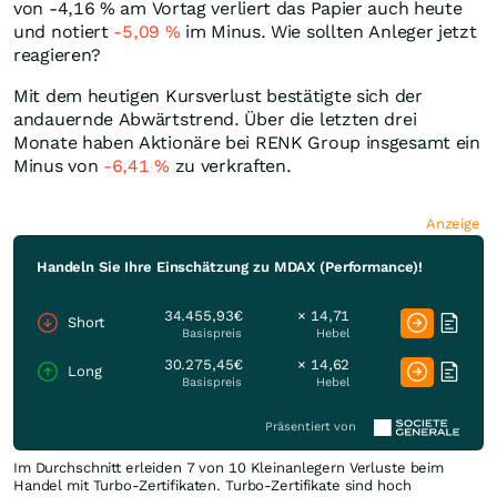
von -4,16
%
am Vortag verliert das Papier auch heute
und notiert
-5,09
%
im Minus. Wie sollten Anleger jetzt
reagieren?
Mit dem heutigen Kursverlust bestätigte sich der
andauernde Abwärtstrend. Über die letzten drei
Monate haben Aktionäre bei RENK Group insgesamt ein
Minus von
-6,41
%
zu verkraften.
Anzeige
Handeln Sie Ihre Einschätzung zu MDAX (Performance)!
34.455,93€
× 14,71
Short
Basispreis
Hebel
30.275,45€
× 14,62
Long
Basispreis
Hebel
Präsentiert von
Im Durchschnitt erleiden 7 von 10 Kleinanlegern Verluste beim
Handel mit Turbo-Zertifikaten. Turbo-Zertifikate sind hoch