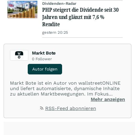
Dividenden-Radar
PHP steigert die Dividende seit 30
Jahren und glänzt mit 7,6 %
Rendite
gestern 20:25
Markt Bote
0
Follower
Autor folgen
Markt Bote ist ein Autor von wallstreetONLINE
und liefert automatisierte, dynamische Inhalte
zu aktuellen Marktbewegungen. Im Fokus
stehen Tops und Flops, Branchentrends und
Mehr anzeigen
Impulse aus der Community. Ob Tech-Aktien,
RSS-Feed abonnieren
Rohstoffe oder Krypto – die Beiträge sind kurz,
prägnant und regen zur Diskussion an, sodass
Leser schnell einen Überblick gewinnen und
eigene Marktideen entwickeln können.