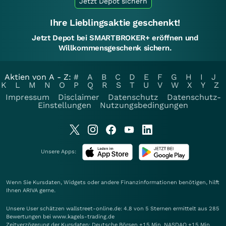
Jetzt Depot sichern
Ihre Lieblingsaktie geschenkt!
Jetzt Depot bei SMARTBROKER+ eröffnen und
Willkommensgeschenk sichern.
Aktien von A - Z:
#
A
B
C
D
E
F
G
H
I
J
K
L
M
N
O
P
Q
R
S
T
U
V
W
X
Y
Z
Impressum
Disclaimer
Datenschutz
Datenschutz-
Einstellungen
Nutzungsbedingungen
Unsere Apps:
Wenn Sie Kursdaten, Widgets oder andere Finanzinformationen benötigen, hilft
Ihnen
ARIVA
gerne.
Unsere User schätzen wallstreet-online.de: 4.8 von 5 Sternen ermittelt aus 285
Bewertungen bei www.kagels-trading.de
Zeitverzögerung der Kursdaten: Deutsche Börsen +15 Min. NASDAQ +15 Min.