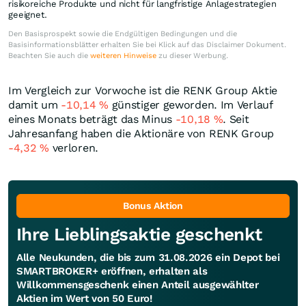
risikoreiche Produkte und nicht für langfristige Anlagestrategien
geeignet.
Den Basisprospekt sowie die Endgültigen Bedingungen und die
Basisinformationsblätter erhalten Sie bei Klick auf das Disclaimer Dokument.
Beachten Sie auch die
weiteren Hinweise
zu dieser Werbung.
Im Vergleich zur Vorwoche ist die RENK Group Aktie
damit um
-10,14
%
günstiger geworden. Im Verlauf
eines Monats beträgt das Minus
-10,18
%
. Seit
Jahresanfang haben die Aktionäre von RENK Group
-4,32
%
verloren.
Bonus Aktion
Ihre Lieblingsaktie geschenkt
Alle Neukunden, die bis zum 31.08.2026 ein Depot bei
SMARTBROKER+ eröffnen, erhalten als
Willkommensgeschenk einen Anteil ausgewählter
Aktien im Wert von 50 Euro!