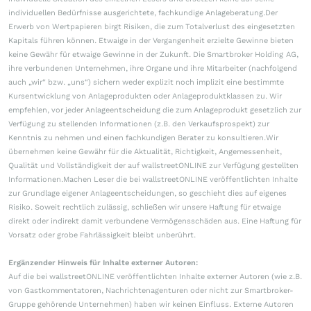
individuellen Bedürfnisse ausgerichtete, fachkundige Anlageberatung.Der
Erwerb von Wertpapieren birgt Risiken, die zum Totalverlust des eingesetzten
Kapitals führen können. Etwaige in der Vergangenheit erzielte Gewinne bieten
keine Gewähr für etwaige Gewinne in der Zukunft. Die Smartbroker Holding AG,
ihre verbundenen Unternehmen, ihre Organe und ihre Mitarbeiter (nachfolgend
auch „wir“ bzw. „uns“) sichern weder explizit noch implizit eine bestimmte
Kursentwicklung von Anlageprodukten oder Anlageproduktklassen zu. Wir
empfehlen, vor jeder Anlageentscheidung die zum Anlageprodukt gesetzlich zur
Verfügung zu stellenden Informationen (z.B. den Verkaufsprospekt) zur
Kenntnis zu nehmen und einen fachkundigen Berater zu konsultieren.Wir
übernehmen keine Gewähr für die Aktualität, Richtigkeit, Angemessenheit,
Qualität und Vollständigkeit der auf wallstreetONLINE zur Verfügung gestellten
Informationen.Machen Leser die bei wallstreetONLINE veröffentlichten Inhalte
zur Grundlage eigener Anlageentscheidungen, so geschieht dies auf eigenes
Risiko. Soweit rechtlich zulässig, schließen wir unsere Haftung für etwaige
direkt oder indirekt damit verbundene Vermögensschäden aus. Eine Haftung für
Vorsatz oder grobe Fahrlässigkeit bleibt unberührt.
Ergänzender Hinweis für Inhalte externer Autoren:
Auf die bei wallstreetONLINE veröffentlichten Inhalte externer Autoren (wie z.B.
von Gastkommentatoren, Nachrichtenagenturen oder nicht zur Smartbroker-
Gruppe gehörende Unternehmen) haben wir keinen Einfluss. Externe Autoren