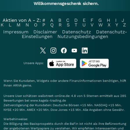
Willkommensgeschenk sichern.
Aktien von A - Z:
#
A
B
C
D
E
F
G
H
I
J
K
L
M
N
O
P
Q
R
S
T
U
V
W
X
Y
Z
Impressum
Disclaimer
Datenschutz
Datenschutz-
Einstellungen
Nutzungsbedingungen
Unsere Apps:
Wenn Sie Kursdaten, Widgets oder andere Finanzinformationen benötigen, hilft
Ihnen
ARIVA
gerne.
Unsere User schätzen wallstreet-online.de: 4.8 von 5 Sternen ermittelt aus 285
Bewertungen bei www.kagels-trading.de
Zeitverzögerung der Kursdaten: Deutsche Börsen +15 Min. NASDAQ +15 Min.
NYSE +20 Min. AMEX +20 Min. Dow Jones +15 Min. Alle Angaben ohne Gewähr.
Werbehinweise:
Die Billigung des Basisprospekts durch die BaFin ist nicht als ihre Befürwortung
der angebotenen Wertpapiere zu verstehen. Wir empfehlen Interessenten und