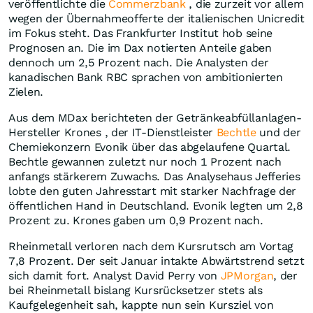
veröffentlichte die
Commerzbank
, die zurzeit vor allem
wegen der Übernahmeofferte der italienischen Unicredit
im Fokus steht. Das Frankfurter Institut hob seine
Prognosen an. Die im Dax notierten Anteile gaben
dennoch um 2,5 Prozent nach. Die Analysten der
kanadischen Bank RBC sprachen von ambitionierten
Zielen.
Aus dem MDax berichteten der Getränkeabfüllanlagen-
Hersteller Krones , der IT-Dienstleister
Bechtle
und der
Chemiekonzern Evonik über das abgelaufene Quartal.
Bechtle gewannen zuletzt nur noch 1 Prozent nach
anfangs stärkerem Zuwachs. Das Analysehaus Jefferies
lobte den guten Jahresstart mit starker Nachfrage der
öffentlichen Hand in Deutschland. Evonik legten um 2,8
Prozent zu. Krones gaben um 0,9 Prozent nach.
Rheinmetall verloren nach dem Kursrutsch am Vortag
7,8 Prozent. Der seit Januar intakte Abwärtstrend setzt
sich damit fort. Analyst David Perry von
JPMorgan
, der
bei Rheinmetall bislang Kursrücksetzer stets als
Kaufgelegenheit sah, kappte nun sein Kursziel von