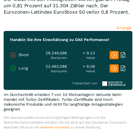
um 0,81 Prozent auf 31.304 Zähler nach. Der
Eurozonen-Leitindex EuroStoxx 50 verlor 0,8 Prozent.
Anzeige
Handeln Sie Ihre Einschätzung zu DAX Performance!
29.246,56€
× 9,13
Short
Basispreis
Hebel
23.462,08€
× 9,06
Long
Basispreis
Hebel
Präsentiert von
Im Durchschnitt erleiden 7 von 10 Kleinanlegern Verluste beim
Handel mit Turbo-Zertifikaten. Turbo-Zertifikate sind hoch
risikoreiche Produkte und nicht für langfristige Anlagestrategien
geeignet.
Den Basisprospekt sowie die Endgültigen Bedingungen und die
Basisinformationsblätter erhalten Sie bei Klick auf das Disclaimer Dokument.
Beachten Sie auch die
weiteren Hinweise
zu dieser Werbung.