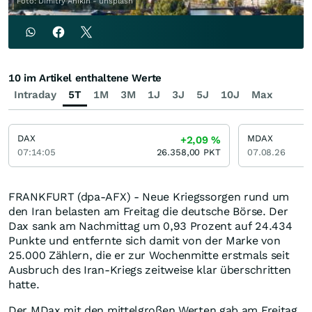
Foto: Dimitry Anikin - unsplash
10 im Artikel enthaltene Werte
Intraday
5T
1M
3M
1J
3J
5J
10J
Max
DAX
MDAX
+2,09
%
07:14:05
26.358,00
PKT
07.08.26
FRANKFURT (dpa-AFX) - Neue Kriegssorgen rund um
den Iran belasten am Freitag die deutsche Börse. Der
Dax sank am Nachmittag um 0,93 Prozent auf 24.434
Punkte und entfernte sich damit von der Marke von
25.000 Zählern, die er zur Wochenmitte erstmals seit
Ausbruch des Iran-Kriegs zeitweise klar überschritten
hatte.
Der MDax mit den mittelgroßen Werten gab am Freitag