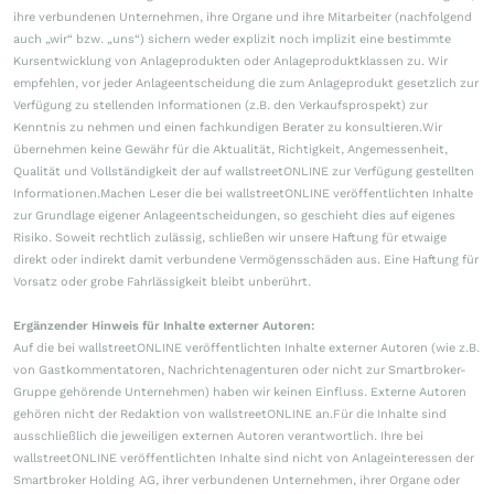
ihre verbundenen Unternehmen, ihre Organe und ihre Mitarbeiter (nachfolgend
auch „wir“ bzw. „uns“) sichern weder explizit noch implizit eine bestimmte
Kursentwicklung von Anlageprodukten oder Anlageproduktklassen zu. Wir
empfehlen, vor jeder Anlageentscheidung die zum Anlageprodukt gesetzlich zur
Verfügung zu stellenden Informationen (z.B. den Verkaufsprospekt) zur
Kenntnis zu nehmen und einen fachkundigen Berater zu konsultieren.Wir
übernehmen keine Gewähr für die Aktualität, Richtigkeit, Angemessenheit,
Qualität und Vollständigkeit der auf wallstreetONLINE zur Verfügung gestellten
Informationen.Machen Leser die bei wallstreetONLINE veröffentlichten Inhalte
zur Grundlage eigener Anlageentscheidungen, so geschieht dies auf eigenes
Risiko. Soweit rechtlich zulässig, schließen wir unsere Haftung für etwaige
direkt oder indirekt damit verbundene Vermögensschäden aus. Eine Haftung für
Vorsatz oder grobe Fahrlässigkeit bleibt unberührt.
Ergänzender Hinweis für Inhalte externer Autoren:
Auf die bei wallstreetONLINE veröffentlichten Inhalte externer Autoren (wie z.B.
von Gastkommentatoren, Nachrichtenagenturen oder nicht zur Smartbroker-
Gruppe gehörende Unternehmen) haben wir keinen Einfluss. Externe Autoren
gehören nicht der Redaktion von wallstreetONLINE an.Für die Inhalte sind
ausschließlich die jeweiligen externen Autoren verantwortlich. Ihre bei
wallstreetONLINE veröffentlichten Inhalte sind nicht von Anlageinteressen der
Smartbroker Holding AG, ihrer verbundenen Unternehmen, ihrer Organe oder