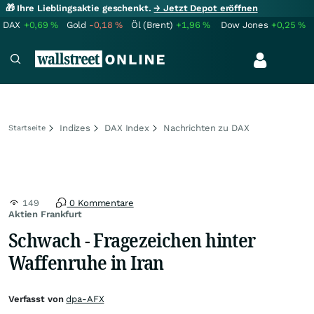
🎁 Ihre Lieblingsaktie geschenkt.
→ Jetzt Depot eröffnen
DAX
+0,69
%
Gold
-0,18
%
Öl (Brent)
+1,96
%
Dow Jones
+0,25
%
Indizes
DAX Index
Nachrichten zu DAX
Startseite
149
0 Kommentare
Aktien Frankfurt
Schwach - Fragezeichen hinter
Waffenruhe in Iran
Verfasst von
dpa-AFX