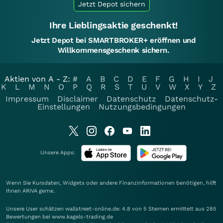
Jetzt Depot sichern
Ihre Lieblingsaktie geschenkt!
Jetzt Depot bei SMARTBROKER+ eröffnen und
Willkommensgeschenk sichern.
Aktien von A - Z:
#
A
B
C
D
E
F
G
H
I
J
K
L
M
N
O
P
Q
R
S
T
U
V
W
X
Y
Z
Impressum
Disclaimer
Datenschutz
Datenschutz-
Einstellungen
Nutzungsbedingungen
Unsere Apps:
Wenn Sie Kursdaten, Widgets oder andere Finanzinformationen benötigen, hilft
Ihnen
ARIVA
gerne.
Unsere User schätzen wallstreet-online.de: 4.8 von 5 Sternen ermittelt aus 285
Bewertungen bei www.kagels-trading.de