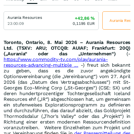
Aurania Resources
+42,86
%
Aurania Resou
23:00:09
0,1195
EUR
Toronto, Ontario, 8. Mai 2026 – Aurania Resources
Ltd. (TSXV: ARU; OTCQB: AUIAF; Frankfurt: 20Q)
(„Aurania“ oder das „Unternehmen“)
(-
https://www.commodity-tv.com/play/aurania-
resources-advancing-multiple ...
-)
freut sich bekannt
zu geben, dass es die zuvor angekündigte
Optionsvereinbarung (die „Vereinbarung“) vom 27. April
2026 (das „Datum des Vertragsabschlusses“) mit St-
Georges Eco-Mining Corp („St-Georges“) (CSE: SX) und
deren hundertprozentiger Tochtergesellschaft Iceland
Resources ehf („IR“) abgeschlossen hat, um gemeinsam
ein stufenweises Explorationsprogramm zu definieren
und durchzuführen, das darauf abzielt, das Goldprojekt
Thormodsdalur („Thor’s Valley“ oder das „Projekt“) in
Richtung einer ersten modernen Ressourcendefinition
voranzutreiben.
Weitere Einzelheiten zum Projekt und
zur Vereinbarung
finden
Sie in
der Pressemitteilung des