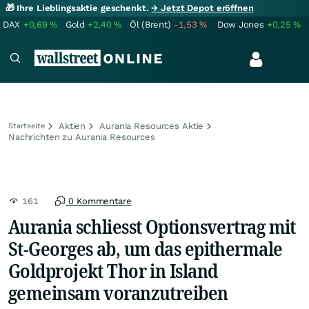
🎁 Ihre Lieblingsaktie geschenkt.
→ Jetzt Depot eröffnen
DAX
+0,69
%
Gold
+2,40
%
Öl (Brent)
-1,53
%
Dow Jones
+0,25
%
Aktien
Aurania Resources Aktie
Startseite
Nachrichten zu Aurania Resources
161
0 Kommentare
Aurania schliesst Optionsvertrag mit
St-Georges ab, um das epithermale
Goldprojekt Thor in Island
gemeinsam voranzutreiben