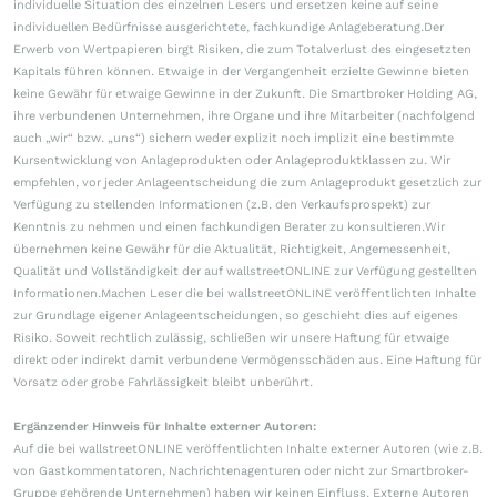
individuelle Situation des einzelnen Lesers und ersetzen keine auf seine
individuellen Bedürfnisse ausgerichtete, fachkundige Anlageberatung.Der
Erwerb von Wertpapieren birgt Risiken, die zum Totalverlust des eingesetzten
Kapitals führen können. Etwaige in der Vergangenheit erzielte Gewinne bieten
keine Gewähr für etwaige Gewinne in der Zukunft. Die Smartbroker Holding AG,
ihre verbundenen Unternehmen, ihre Organe und ihre Mitarbeiter (nachfolgend
auch „wir“ bzw. „uns“) sichern weder explizit noch implizit eine bestimmte
Kursentwicklung von Anlageprodukten oder Anlageproduktklassen zu. Wir
empfehlen, vor jeder Anlageentscheidung die zum Anlageprodukt gesetzlich zur
Verfügung zu stellenden Informationen (z.B. den Verkaufsprospekt) zur
Kenntnis zu nehmen und einen fachkundigen Berater zu konsultieren.Wir
übernehmen keine Gewähr für die Aktualität, Richtigkeit, Angemessenheit,
Qualität und Vollständigkeit der auf wallstreetONLINE zur Verfügung gestellten
Informationen.Machen Leser die bei wallstreetONLINE veröffentlichten Inhalte
zur Grundlage eigener Anlageentscheidungen, so geschieht dies auf eigenes
Risiko. Soweit rechtlich zulässig, schließen wir unsere Haftung für etwaige
direkt oder indirekt damit verbundene Vermögensschäden aus. Eine Haftung für
Vorsatz oder grobe Fahrlässigkeit bleibt unberührt.
Ergänzender Hinweis für Inhalte externer Autoren:
Auf die bei wallstreetONLINE veröffentlichten Inhalte externer Autoren (wie z.B.
von Gastkommentatoren, Nachrichtenagenturen oder nicht zur Smartbroker-
Gruppe gehörende Unternehmen) haben wir keinen Einfluss. Externe Autoren