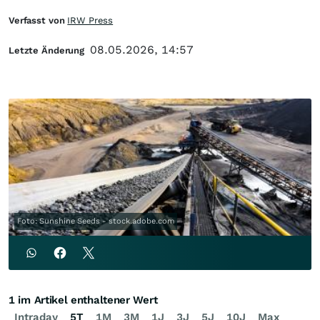
Verfasst von
IRW Press
08.05.2026, 14:57
Letzte Änderung
Foto: Sunshine Seeds - stock.adobe.com
1 im Artikel enthaltener Wert
Intraday
5T
1M
3M
1J
3J
5J
10J
Max