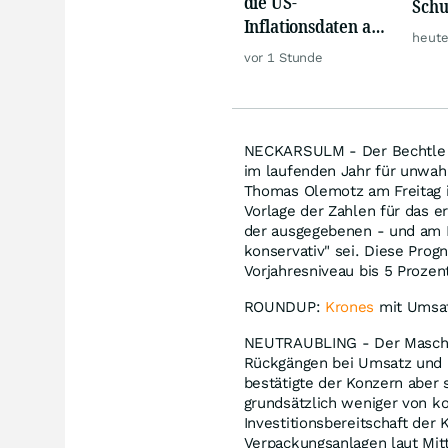
die US-
Schu
Inflationsdaten am
vers
heute
Mittwoch eine
vor 1 Stunde
große Rallye aus?
NECKARSULM - Der Bechtle -
im laufenden Jahr für unwah
Thomas Olemotz am Freitag in
Vorlage der Zahlen für das e
der ausgegebenen - und am Fr
konservativ" sei. Diese Pro
Vorjahresniveau bis 5 Prozen
ROUNDUP:
Krones
mit Umsat
NEUTRAUBLING - Der Maschin
Rückgängen bei Umsatz und Er
bestätigte der Konzern aber
grundsätzlich weniger von k
Investitionsbereitschaft der
Verpackungsanlagen laut Mitt