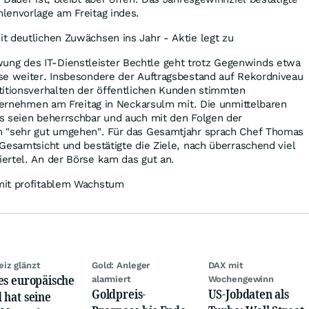
lenvorlage am Freitag indes.
t deutlichen Zuwächsen ins Jahr - Aktie legt zu
g des IT-Dienstleister Bechtle geht trotz Gegenwinds etwa
se weiter. Insbesondere der Auftragsbestand auf Rekordniveau
titionsverhalten der öffentlichen Kunden stimmten
nternehmen am Freitag in Neckarsulm mit. Die unmittelbaren
s seien beherrschbar und auch mit den Folgen der
n "sehr gut umgehen". Für das Gesamtjahr sprach Chef Thomas
Gesamtsicht und bestätigte die Ziele, nach überraschend viel
ertel. An der Börse kam das gut an.
mit profitablem Wachstum
iz glänzt
Gold: Anleger
DAX mit
es europäische
alarmiert
Wochengewinn
Goldpreis-
US-Jobdaten als
 hat seine