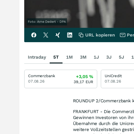
Foto: Arne Dedert - DPA
URL kopieren
Per
Intraday
5T
1M
3M
1J
3J
5J
1
Commerzbank
UniCredit
+3,05
%
07.08.26
07.08.26
39,17
EUR
ROUNDUP 2/Commerzbank kon
FRANKFURT - Die Commerzban
Gewinnen Investoren von ihr
Übernahme durch die Unicre
weitere Vollzeitstellen gestr