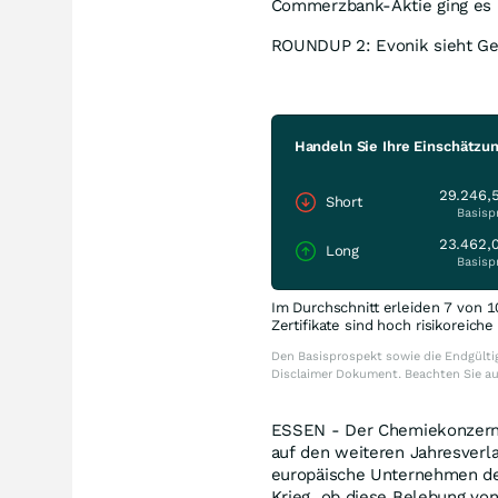
Commerzbank-Aktie ging es 
ROUNDUP 2: Evonik sieht Ge
Handeln Sie Ihre Einschätzu
29.246,
Short
Basisp
23.462,
Long
Basisp
Im Durchschnitt erleiden 7 von 1
Zertifikate sind hoch risikoreich
Den Basisprospekt sowie die Endgültig
Disclaimer Dokument. Beachten Sie a
ESSEN - Der Chemiekonzern E
auf den weiteren Jahresverl
europäische Unternehmen de
Krieg, ob diese Belebung von