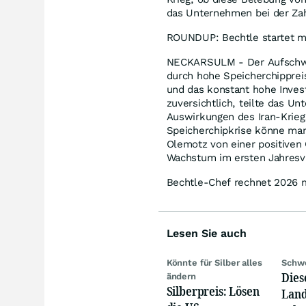
das Unternehmen bei der Zah
ROUNDUP: Bechtle startet mi
NECKARSULM - Der Aufschwun
durch hohe Speicherchipprei
und das konstant hohe Inves
zuversichtlich, teilte das U
Auswirkungen des Iran-Krieg
Speicherchipkrise könne ma
Olemotz von einer positiven 
Wachstum im ersten Jahresvi
Bechtle-Chef rechnet 2026 
Lesen Sie auch
Könnte für Silber alles
Schwe
Dies
ändern
Silberpreis: Lösen
Land