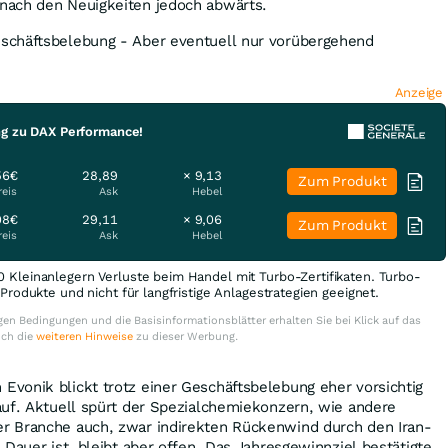
nach den Neuigkeiten jedoch abwärts.
schäftsbelebung - Aber eventuell nur vorübergehend
Anzeige
ng zu DAX Performance!
56€
28,89
× 9,13
Zum Produkt
reis
Ask
Hebel
08€
29,11
× 9,06
Zum Produkt
reis
Ask
Hebel
0 Kleinanlegern Verluste beim Handel mit Turbo-Zertifikaten. Turbo-
e Produkte und nicht für langfristige Anlagestrategien geeignet.
en Bedingungen und die Basisinformationsblätter erhalten Sie bei Klick auf das
uch die
weiteren Hinweise
zu dieser Werbung.
vonik blickt trotz einer Geschäftsbelebung eher vorsichtig
auf. Aktuell spürt der Spezialchemiekonzern, wie andere
r Branche auch, zwar indirekten Rückenwind durch den Iran-
 Dauer ist, bleibt aber offen. Das Jahresgewinnziel bestätigte