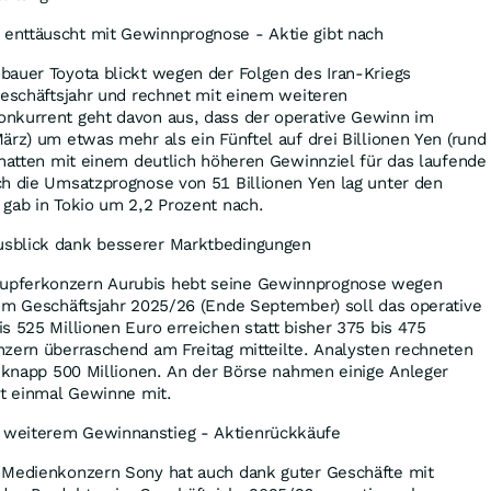
enttäuscht mit Gewinnprognose - Aktie gibt nach
bauer Toyota blickt wegen der Folgen des Iran-Kriegs
Geschäftsjahr und rechnet mit einem weiteren
nkurrent geht davon aus, dass der operative Gewinn im
ärz) um etwas mehr als ein Fünftel auf drei Billionen Yen (rund
 hatten mit einem deutlich höheren Gewinnziel für das laufende
ch die Umsatzprognose von 51 Billionen Yen lag unter den
gab in Tokio um 2,2 Prozent nach.
sblick dank besserer Marktbedingungen
upferkonzern Aurubis hebt seine Gewinnprognose wegen
 Im Geschäftsjahr 2025/26 (Ende September) soll das operative
s 525 Millionen Euro erreichen statt bisher 375 bis 475
zern überraschend am Freitag mitteilte. Analysten rechneten
t knapp 500 Millionen. An der Börse nahmen einige Anleger
st einmal Gewinne mit.
weiterem Gewinnanstieg - Aktienrückkäufe
 Medienkonzern Sony hat auch dank guter Geschäfte mit