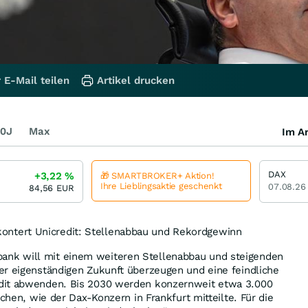
 E-Mail teilen
Artikel drucken
0J
Max
Im Ar
DAX
+3,22
%
🎁 SMARTBROKER+ Aktion!
Ihre Lieblingsaktie geschenkt
07.08.26
84,56
EUR
tert Unicredit: Stellenabbau und Rekordgewinn
k will mit einem weiteren Stellenabbau und steigenden
er eigenständigen Zukunft überzeugen und eine feindliche
dit abwenden. Bis 2030 werden konzernweit etwa 3.000
ichen, wie der Dax-Konzern in Frankfurt mitteilte. Für die