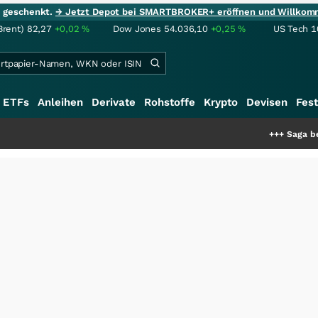
ie geschenkt.
→ Jetzt Depot bei SMARTBROKER+ eröffnen und Willkom
Brent)
82,27
+0,02
%
Dow Jones
54.036,10
+0,25
%
US Tech 1
ETFs
Anleihen
Derivate
Rohstoffe
Krypto
Devisen
Fest
+++
Saga bei 0,53 CAD: 