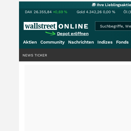
🎁 Ihre Lieblingsakt
DAX
26.355,84
+0,69
%
Gold
4.342,26
0,00
%
Öl (
Depot eröffnen
Aktien
Community
Nachrichten
Indizes
Fonds
NEWS TICKER