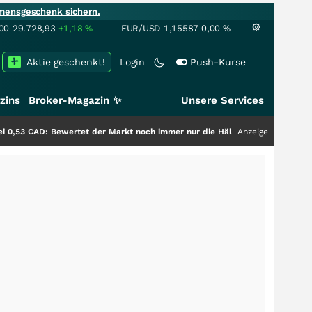
mensgeschenk sichern.
00
29.728,93
+1,18
%
EUR/USD
1,15587
0,00
%
Aktie geschenkt!
Login
Push-Kurse
zins
Broker-Magazin ✨
Unsere Services
Bewertet der Markt noch immer nur die Hälfte der Story?
+++
Anzeige