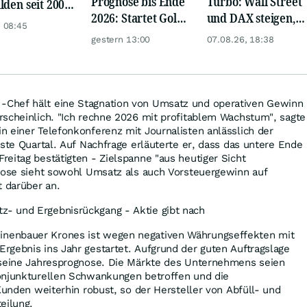
Prognose bis Ende
Turbo: Wall Street
lden seit 2002
2026: Startet Gold
und DAX steigen,
iebenfacht
 08:45
jetzt eine neue
Gold glänzt
gestern 13:00
07.08.26, 18:38
Rallye?
Chef hält eine Stagnation von Umsatz und operativen Gewinn
rscheinlich. "Ich rechne 2026 mit profitablem Wachstum", sagte
 einer Telefonkonferenz mit Journalisten anlässlich der
rste Quartal. Auf Nachfrage erläuterte er, dass das untere Ende
eitag bestätigten - Zielspanne "aus heutiger Sicht
gnose sieht sowohl Umsatz als auch Vorsteuergewinn auf
t darüber an.
z- und Ergebnisrückgang - Aktie gibt nach
enbauer Krones ist wegen negativen Währungseffekten mit
gebnis ins Jahr gestartet. Aufgrund der guten Auftragslage
 seine Jahresprognose. Die Märkte des Unternehmens seien
onjunkturellen Schwankungen betroffen und die
 Kunden weiterhin robust, so der Hersteller von Abfüll- und
eilung.