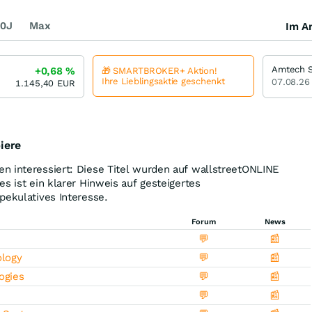
0J
Max
Im Ar
Amtech 
+0,68
%
🎁 SMARTBROKER+ Aktion!
Ihre Lieblingsaktie geschenkt
07.08.26
1.145,40
EUR
iere
n interessiert: Diese Titel wurden auf wallstreetONLINE
s ist ein klarer Hinweis auf gesteigertes
pekulatives Interesse.
Forum
News
💬
📰
ology
💬
📰
ogies
💬
📰
💬
📰