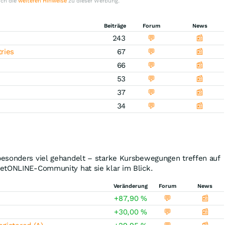
uch die
weiteren Hinweise
zu dieser Werbung.
Beiträge
Forum
News
243
💬
📰
ries
67
💬
📰
66
💬
📰
53
💬
📰
37
💬
📰
34
💬
📰
esonders viel gehandelt – starke Kursbewegungen treffen auf
etONLINE-Community hat sie klar im Blick.
Veränderung
Forum
News
+87,90
%
💬
📰
+30,00
%
💬
📰