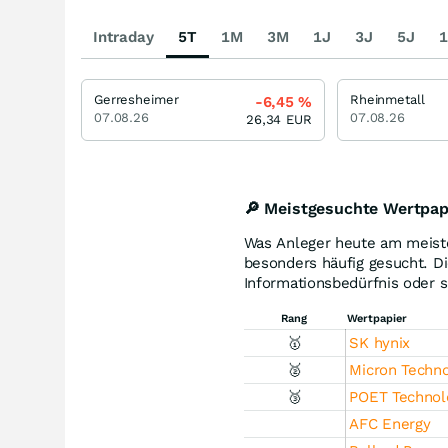
Intraday
5T
1M
3M
1J
3J
5J
1
Gerresheimer
Rheinmetall
-6,45
%
07.08.26
07.08.26
26,34
EUR
🔎 Meistgesuchte Wertpap
Was Anleger heute am meiste
besonders häufig gesucht. Die
Informationsbedürfnis oder s
Rang
Wertpapier
🥇
SK hynix
🥈
Micron Techn
🥉
POET Technol
AFC Energy