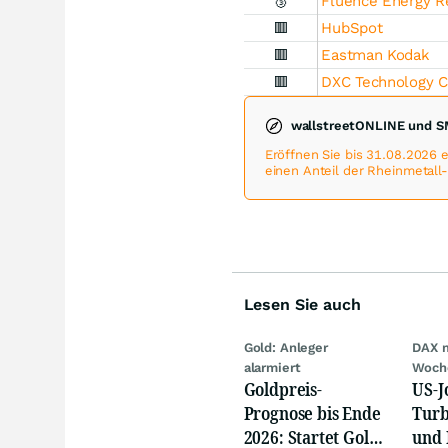
🥉
Fluence Energy Re
🟥
HubSpot
🟥
Eastman Kodak
🟥
DXC Technology 
wallstreetONLINE und S
Eröffnen Sie bis 31.08.2026
einen Anteil der Rheinmetall
Lesen Sie auch
Gold: Anleger
DAX 
alarmiert
Woch
Goldpreis-
US-J
Prognose bis Ende
Turb
2026: Startet Gold
und 