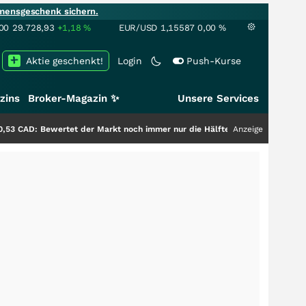
mensgeschenk sichern.
00
29.728,93
+1,18
%
EUR/USD
1,15587
0,00
%
Aktie geschenkt!
Login
Push-Kurse
zins
Broker-Magazin ✨
Unsere Services
ertet der Markt noch immer nur die Hälfte der Story?
+++
Anzeige