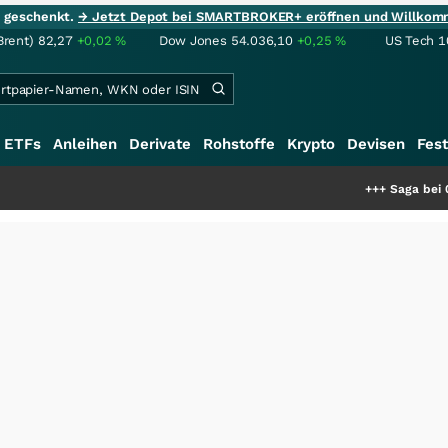
ie geschenkt.
→ Jetzt Depot bei SMARTBROKER+ eröffnen und Willkom
Brent)
82,27
+0,02
%
Dow Jones
54.036,10
+0,25
%
US Tech 1
ETFs
Anleihen
Derivate
Rohstoffe
Krypto
Devisen
Fest
+++
Saga bei 0,53 CAD: Bew