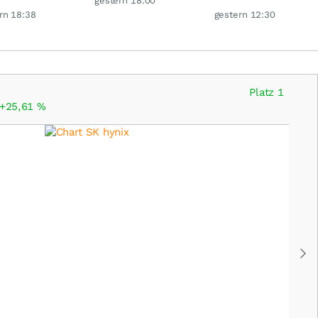
gestern 18:00
 glänzt
Milliardenwette ist
rn 18:38
gestern 12:30
gigantisch
Platz 1
+25,61
%