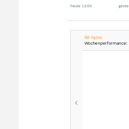
jetzt eine neue
Gold
heute 13:00
geste
Rallye?
SK hynix
Wochenperformance: