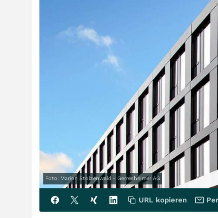
Foto: Marion Stolzenwald - Gerresheimer AG
URL kopieren
Per