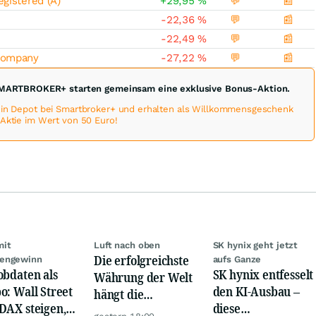
gistered (A)
+29,95
%
💬
📰
-22,36
%
💬
📰
-22,49
%
💬
📰
Company
-27,22
%
💬
📰
MARTBROKER+ starten gemeinsam eine exklusive Bonus-Aktion.
 ein Depot bei Smartbroker+ und erhalten als Willkommensgeschenk
-Aktie im Wert von 50 Euro!
mit
Luft nach oben
SK hynix geht jetzt
Die erfolgreichste
engewinn
aufs Ganze
obdaten als
SK hynix entfesselt
Währung der Welt
o: Wall Street
den KI-Ausbau –
hängt die
DAX steigen,
diese
Konkurrenz ab