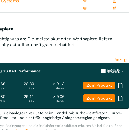
r Systems
💬
📰
💬
📰
apiere
chtig was ab: Die meistdiskutierten Wertpapiere liefern
ity aktuell am heftigsten debattiert.
Anzeige
ng zu DAX Performance!
56€
28,89
× 9,13
Zum Produkt
reis
Ask
Hebel
08€
29,11
× 9,06
Zum Produkt
reis
Ask
Hebel
0 Kleinanlegern Verluste beim Handel mit Turbo-Zertifikaten. Turbo-
e Produkte und nicht für langfristige Anlagestrategien geeignet.
en Bedingungen und die Basisinformationsblätter erhalten Sie bei Klick auf das