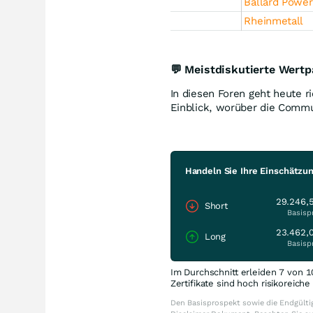
Ballard Powe
Rheinmetall
💬 Meistdiskutierte Wertp
In diesen Foren geht heute ri
Einblick, worüber die Commun
Handeln Sie Ihre Einschätzu
29.246,
Short
Basisp
23.462,
Long
Basisp
Im Durchschnitt erleiden 7 von 1
Zertifikate sind hoch risikoreich
Den Basisprospekt sowie die Endgültig