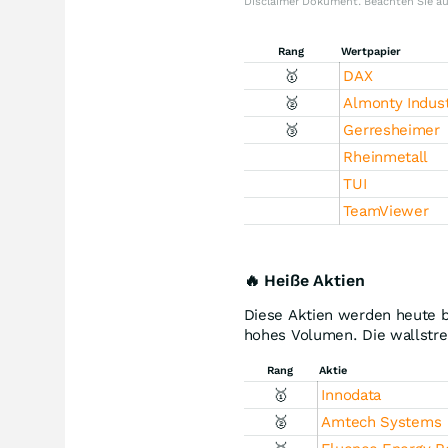
Disclaimer Dokument. Beachten Sie a
Rang
Wertpapier
🥇
DAX
🥈
Almonty Indust
🥉
Gerresheimer
Rheinmetall
TUI
TeamViewer
🔥 Heiße Aktien
Diese Aktien werden heute b
hohes Volumen. Die wallstre
Rang
Aktie
🥇
Innodata
🥈
Amtech Systems