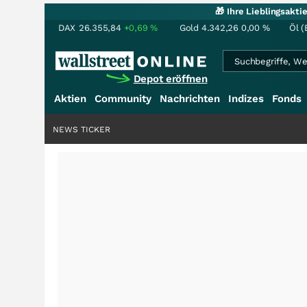
🎁 Ihre Lieblingsakt
DAX
26.355,84
+0,69
%
Gold
4.342,26
0,00
%
Öl (
Depot eröffnen
Aktien
Community
Nachrichten
Indizes
Fonds
NEWS TICKER