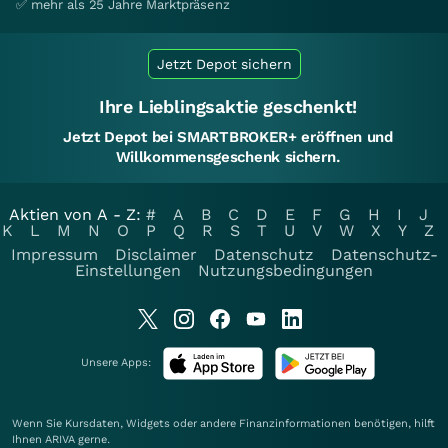
✅ mehr als 25 Jahre Marktpräsenz
Jetzt Depot sichern
Ihre Lieblingsaktie geschenkt!
Jetzt Depot bei SMARTBROKER+ eröffnen und
Willkommensgeschenk sichern.
Aktien von A - Z:
#
A
B
C
D
E
F
G
H
I
J
K
L
M
N
O
P
Q
R
S
T
U
V
W
X
Y
Z
Impressum
Disclaimer
Datenschutz
Datenschutz-
Einstellungen
Nutzungsbedingungen
Unsere Apps:
Wenn Sie Kursdaten, Widgets oder andere Finanzinformationen benötigen, hilft
Ihnen
ARIVA
gerne.