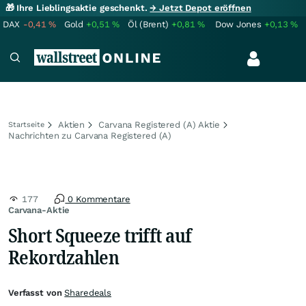
🎁 Ihre Lieblingsaktie geschenkt.
→ Jetzt Depot eröffnen
DAX
-0,41
%
Gold
+0,51
%
Öl (Brent)
+0,81
%
Dow Jones
+0,13
%
Aktien
Carvana Registered (A) Aktie
Startseite
Nachrichten zu Carvana Registered (A)
177
0 Kommentare
Carvana-Aktie
Short Squeeze trifft auf
Rekordzahlen
Verfasst von
Sharedeals