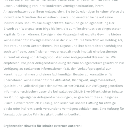
Die bei wallstreetONLINE veröffentlichten Inhalte richten sich an sämtliche
Leser, unabhängig von ihrer konkreten Vermögenssituation, ihrem
Anlageverhalten oder ihren Anlagezielen. Sie berücksichtigen in keiner Weise die
individuelle Situation des einzelnen Lesers und ersetzen keine auf seine
individuellen Bedürfnisse ausgerichtete, fachkundige Anlageberatung.Der
Erwerb von Wertpapieren birgt Risiken, die zum Totalverlust des eingesetzten
Kapitals führen können. Etwaige in der Vergangenheit erzielte Gewinne bieten
keine Gewähr für etwaige Gewinne in der Zukunft. Die Smartbroker Holding AG,
ihre verbundenen Unternehmen, ihre Organe und ihre Mitarbeiter (nachfolgend
auch „wir“ bzw. „uns“) sichern weder explizit noch implizit eine bestimmte
Kursentwicklung von Anlageprodukten oder Anlageproduktklassen zu. Wir
empfehlen, vor jeder Anlageentscheidung die zum Anlageprodukt gesetzlich zur
Verfügung zu stellenden Informationen (z.B. den Verkaufsprospekt) zur
Kenntnis zu nehmen und einen fachkundigen Berater zu konsultieren.Wir
übernehmen keine Gewähr für die Aktualität, Richtigkeit, Angemessenheit,
Qualität und Vollständigkeit der auf wallstreetONLINE zur Verfügung gestellten
Informationen.Machen Leser die bei wallstreetONLINE veröffentlichten Inhalte
zur Grundlage eigener Anlageentscheidungen, so geschieht dies auf eigenes
Risiko. Soweit rechtlich zulässig, schließen wir unsere Haftung für etwaige
direkt oder indirekt damit verbundene Vermögensschäden aus. Eine Haftung für
Vorsatz oder grobe Fahrlässigkeit bleibt unberührt.
Ergänzender Hinweis für Inhalte externer Autoren: