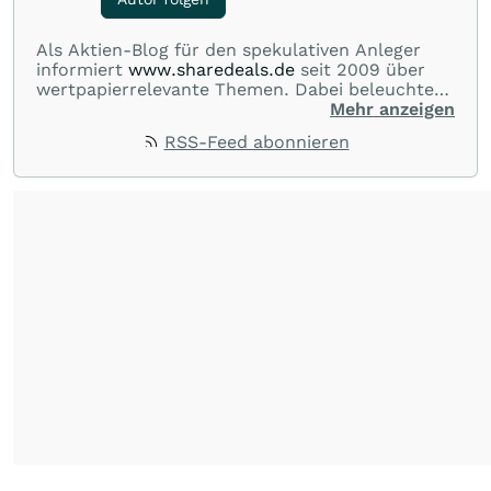
Als Aktien-Blog für den spekulativen Anleger
informiert
www.sharedeals.de
seit 2009 über
wertpapierrelevante Themen. Dabei beleuchtet
sharedeals.de insbesondere aktuelle
Mehr anzeigen
Marktgeschehnisse im Small- und Micro-Cap-
RSS-Feed abonnieren
Bereich."