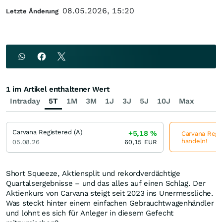
08.05.2026, 15:20
Letzte Änderung
1 im Artikel enthaltener Wert
Intraday
5T
1M
3M
1J
3J
5J
10J
Max
Carvana Registered (A)
+5,18
%
Carvana Regis
handeln!
05.08.26
60,15
EUR
Short Squeeze, Aktiensplit und rekordverdächtige
Quartalsergebnisse – und das alles auf einen Schlag. Der
Aktienkurs von Carvana steigt seit 2023 ins Unermessliche.
Was steckt hinter einem einfachen Gebrauchtwagenhändler
und lohnt es sich für Anleger in diesem Gefecht