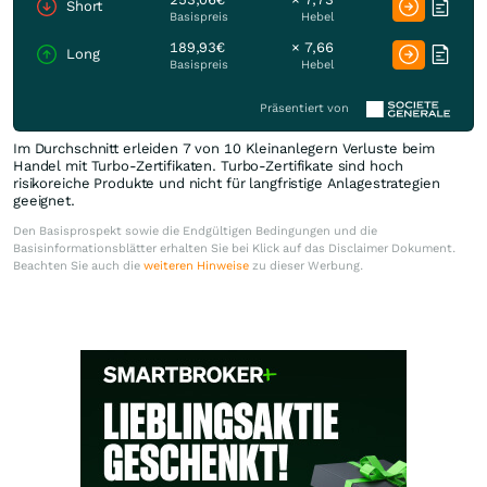
Short
Basispreis
Hebel
189,93€
× 7,66
Long
Basispreis
Hebel
Präsentiert von
Im Durchschnitt erleiden 7 von 10 Kleinanlegern Verluste beim
Handel mit Turbo-Zertifikaten. Turbo-Zertifikate sind hoch
risikoreiche Produkte und nicht für langfristige Anlagestrategien
geeignet.
Den Basisprospekt sowie die Endgültigen Bedingungen und die
Basisinformationsblätter erhalten Sie bei Klick auf das Disclaimer Dokument.
Beachten Sie auch die
weiteren Hinweise
zu dieser Werbung.