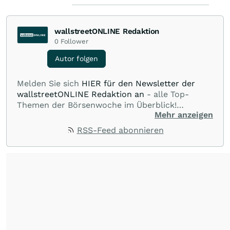
wallstreetONLINE Redaktion
0
Follower
Autor folgen
Melden Sie sich
HIER für den Newsletter der
wallstreetONLINE Redaktion an
- alle Top-
Themen der Börsenwoche im Überblick!
Mehr anzeigen
Verpassen Sie kein wichtiges Anleger-Thema!
Für
Beiträge auf diesem journalistischen Channel ist
RSS-Feed abonnieren
die Chefredaktion der wallstreetONLINE
Redaktion verantwortlich.
Die Fachjournalisten
der wallstreetONLINE Redaktion berichten hier
mit ihren Kolleginnen und Kollegen aus den
Partnerredaktionen exklusiv, fundiert,
ausgewogen sowie unabhängig für den Anleger.
Die Zentralredaktion recherchiert intensiv, um
Anlegern der Kategorie Selbstentscheider
relevante Informationen für ihre