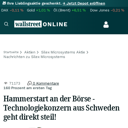
🎁 Ihre Lieblingsaktie geschenkt.
→ Jetzt Depot eröffnen
DAX
-0,11
%
Gold
+1,01
%
Öl (Brent)
+6,51
%
Dow Jones
-0,21
%
Aktien
Silex Microsystems Aktie
Startseite
Nachrichten zu Silex Microsystems
71173
0 Kommentare
160 Prozent am ersten Tag
Hammerstart an der Börse -
Technologiekonzern aus Schweden
geht direkt steil!