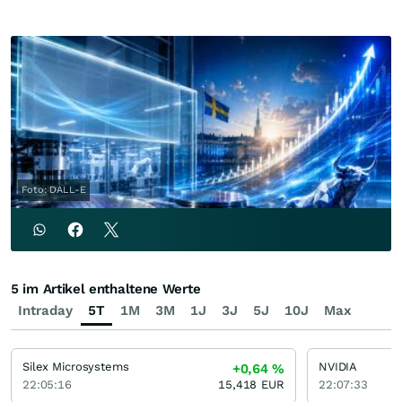
Foto: DALL-E
5 im Artikel enthaltene Werte
Intraday
5T
1M
3M
1J
3J
5J
10J
Max
Silex Microsystems
NVIDIA
+0,64
%
22:05:16
15,418
EUR
22:07:33