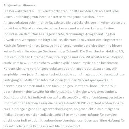
Allgemeiner Hinweis:
Die bei wallstreetONLINE veröffentlichten Inhalte richten sich an sämtliche
Leser, unabhängig von ihrer konkreten Vermögenssituation, ihrem
Anlageverhalten oder ihren Anlagezielen. Sie berücksichtigen in keiner Weise die
individuelle Situation des einzelnen Lesers und ersetzen keine auf seine
individuellen Bedürfnisse ausgerichtete, fachkundige Anlageberatung.Der
Erwerb von Wertpapieren birgt Risiken, die zum Totalverlust des eingesetzten
Kapitals führen können. Etwaige in der Vergangenheit erzielte Gewinne bieten
keine Gewähr für etwaige Gewinne in der Zukunft. Die Smartbroker Holding AG,
ihre verbundenen Unternehmen, ihre Organe und ihre Mitarbeiter (nachfolgend
auch „wir“ bzw. „uns“) sichern weder explizit noch implizit eine bestimmte
Kursentwicklung von Anlageprodukten oder Anlageproduktklassen zu. Wir
empfehlen, vor jeder Anlageentscheidung die zum Anlageprodukt gesetzlich zur
Verfügung zu stellenden Informationen (z.B. den Verkaufsprospekt) zur
Kenntnis zu nehmen und einen fachkundigen Berater zu konsultieren.Wir
übernehmen keine Gewähr für die Aktualität, Richtigkeit, Angemessenheit,
Qualität und Vollständigkeit der auf wallstreetONLINE zur Verfügung gestellten
Informationen.Machen Leser die bei wallstreetONLINE veröffentlichten Inhalte
zur Grundlage eigener Anlageentscheidungen, so geschieht dies auf eigenes
Risiko. Soweit rechtlich zulässig, schließen wir unsere Haftung für etwaige
direkt oder indirekt damit verbundene Vermögensschäden aus. Eine Haftung für
Vorsatz oder grobe Fahrlässigkeit bleibt unberührt.