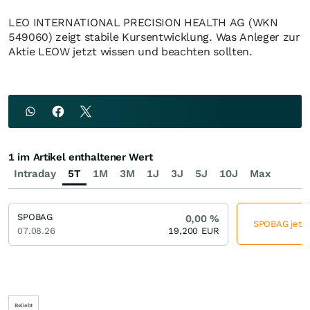
LEO INTERNATIONAL PRECISION HEALTH AG (WKN
549060) zeigt stabile Kursentwicklung. Was Anleger zur
Aktie LEOW jetzt wissen und beachten sollten.
1 im Artikel enthaltener Wert
Intraday
5T
1M
3M
1J
3J
5J
10J
Max
SPOBAG
0,00
%
SPOBAG jetzt
07.08.26
19,200
EUR
Beliebt