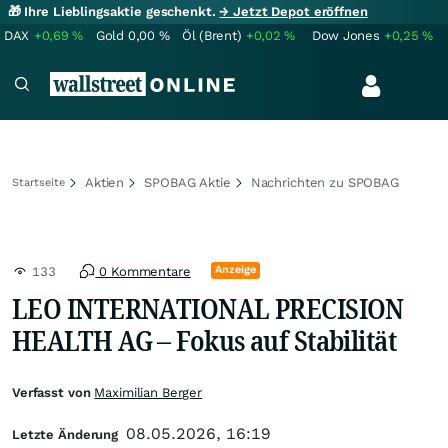
🎁 Ihre Lieblingsaktie geschenkt.
→ Jetzt Depot eröffnen
DAX
+0,69
%
Gold
0,00
%
Öl (Brent)
+0,02
%
Dow Jones
+0,25
%
Aktien
SPOBAG Aktie
Nachrichten zu SPOBAG
Startseite
Anzeige
133
0 Kommentare
LEO INTERNATIONAL PRECISION
HEALTH AG – Fokus auf Stabilität
Verfasst von
Maximilian Berger
08.05.2026, 16:19
Letzte Änderung