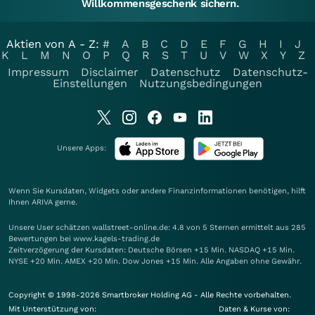
Willkommensgeschenk sichern.
Aktien von A - Z:
#
A
B
C
D
E
F
G
H
I
J
K
L
M
N
O
P
Q
R
S
T
U
V
W
X
Y
Z
Impressum
Disclaimer
Datenschutz
Datenschutz-
Einstellungen
Nutzungsbedingungen
Unsere Apps:
Wenn Sie Kursdaten, Widgets oder andere Finanzinformationen benötigen, hilft
Ihnen
ARIVA
gerne.
Unsere User schätzen wallstreet-online.de: 4.8 von 5 Sternen ermittelt aus 285
Bewertungen bei www.kagels-trading.de
Zeitverzögerung der Kursdaten: Deutsche Börsen +15 Min. NASDAQ +15 Min.
NYSE +20 Min. AMEX +20 Min. Dow Jones +15 Min. Alle Angaben ohne Gewähr.
Copyright © 1998-2026 Smartbroker Holding AG - Alle Rechte vorbehalten.
Mit Unterstützung von:
Daten & Kurse von: