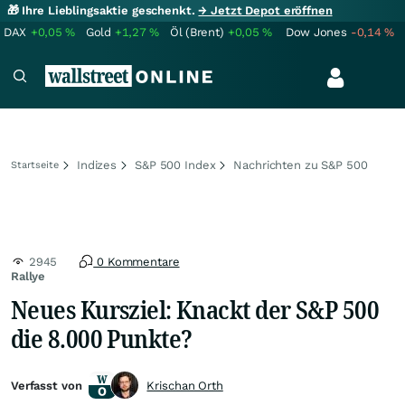
🎁 Ihre Lieblingsaktie geschenkt.
→ Jetzt Depot eröffnen
DAX
+0,05
%
Gold
+1,27
%
Öl (Brent)
+0,05
%
Dow Jones
-0,14
%
Indizes
S&P 500 Index
Nachrichten zu S&P 500
Startseite
2945
0 Kommentare
Rallye
Neues Kursziel: Knackt der S&P 500
die 8.000 Punkte?
Verfasst von
Krischan Orth