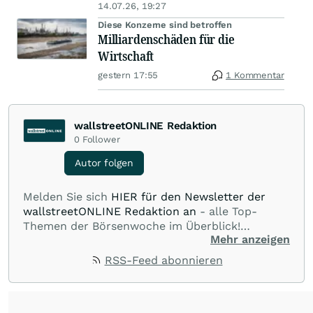
14.07.26, 19:27
Diese Konzerne sind betroffen
Milliardenschäden für die
Wirtschaft
gestern 17:55
1 Kommentar
wallstreetONLINE Redaktion
0
Follower
Autor folgen
Melden Sie sich
HIER für den Newsletter der
wallstreetONLINE Redaktion an
- alle Top-
Themen der Börsenwoche im Überblick!
Mehr anzeigen
Verpassen Sie kein wichtiges Anleger-Thema!
Für
Beiträge auf diesem journalistischen Channel ist
RSS-Feed abonnieren
die Chefredaktion der wallstreetONLINE
Redaktion verantwortlich.
Die Fachjournalisten
der wallstreetONLINE Redaktion berichten hier