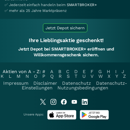
✅ Jederzeit einfach handeln beim
SMARTBROKER+
✅ mehr als 25 Jahre Marktpräsenz
Jetzt Depot sichern
Ihre Lieblingsaktie geschenkt!
Jetzt Depot bei SMARTBROKER+ eröffnen und
Willkommensgeschenk sichern.
Aktien von A - Z:
#
A
B
C
D
E
F
G
H
I
J
K
L
M
N
O
P
Q
R
S
T
U
V
W
X
Y
Z
Impressum
Disclaimer
Datenschutz
Datenschutz-
Einstellungen
Nutzungsbedingungen
Unsere Apps: