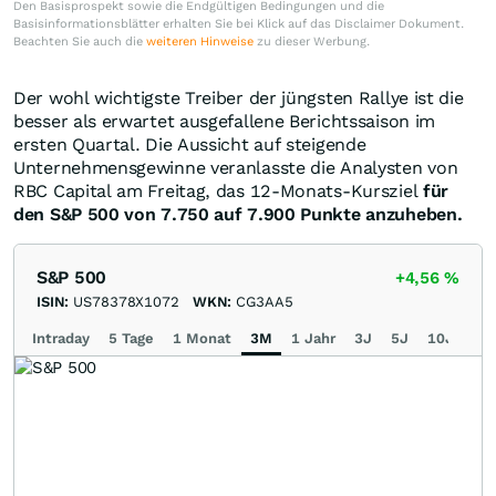
Den Basisprospekt sowie die Endgültigen Bedingungen und die
Basisinformationsblätter erhalten Sie bei Klick auf das Disclaimer Dokument.
Beachten Sie auch die
weiteren Hinweise
zu dieser Werbung.
Der wohl wichtigste Treiber der jüngsten Rallye ist die
besser als erwartet ausgefallene Berichtssaison im
ersten Quartal. Die Aussicht auf steigende
Unternehmensgewinne veranlasste die Analysten von
RBC Capital am Freitag, das 12-Monats-Kursziel
für
den S&P 500 von 7.750 auf 7.900 Punkte anzuheben.
S&P 500
+4,56
%
ISIN:
US78378X1072
WKN:
CG3AA5
Intraday
5 Tage
1 Monat
3M
1 Jahr
3J
5J
10J
Ma