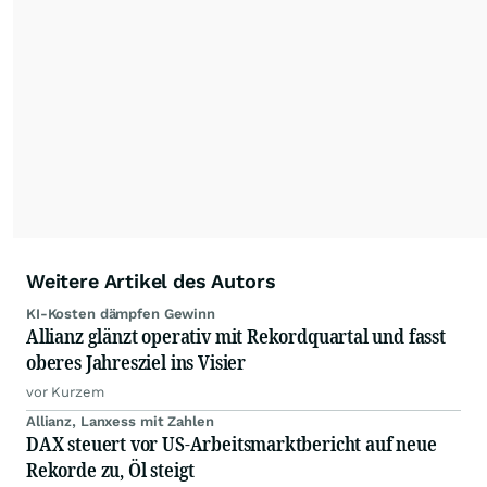
mit ihren Kolleginnen und Kollegen aus den
Partnerredaktionen exklusiv, fundiert,
ausgewogen sowie unabhängig für den Anleger.
Die Zentralredaktion recherchiert intensiv, um
Anlegern der Kategorie Selbstentscheider
relevante Informationen für ihre
Anlageentscheidungen liefern zu können.
NEU:
Podcast "Börse, Baby!"
Weitere Artikel des Autors
KI-Kosten dämpfen Gewinn
Allianz glänzt operativ mit Rekordquartal und fasst
oberes Jahresziel ins Visier
vor Kurzem
Allianz, Lanxess mit Zahlen
DAX steuert vor US-Arbeitsmarktbericht auf neue
Rekorde zu, Öl steigt