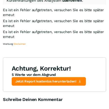
Kurserwartungen des Analysten
übertreffen
.
Es ist ein Fehler aufgetreten, versuchen Sie es bitte später
erneut
Es ist ein Fehler aufgetreten, versuchen Sie es bitte später
erneut
Es ist ein Fehler aufgetreten, versuchen Sie es bitte später
erneut
Werbung
Disclaimer
Achtung, Korrektur!
5 Werte vor dem Abgrund
Knock-Out-Suche
Optionsschein-Suche
Zertifikate-Suche
Jetzt Report kostenlos herunterladen!
Schreibe Deinen Kommentar