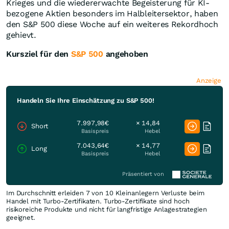
Krieges und die wiedererwachte Begeisterung für KI-
bezogene Aktien besonders im Halbleitersektor, haben
den S&P 500 diese Woche auf ein weiteres Rekordhoch
gehievt.
Kursziel für den
S&P 500
angehoben
Anzeige
Handeln Sie Ihre Einschätzung zu S&P 500!
7.997,98€
× 14,84
Short
Basispreis
Hebel
7.043,64€
× 14,77
Long
Basispreis
Hebel
Präsentiert von
Im Durchschnitt erleiden 7 von 10 Kleinanlegern Verluste beim
Handel mit Turbo-Zertifikaten. Turbo-Zertifikate sind hoch
risikoreiche Produkte und nicht für langfristige Anlagestrategien
geeignet.