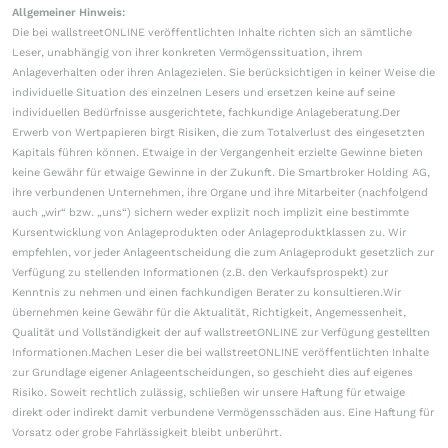
Allgemeiner Hinweis:
Die bei wallstreetONLINE veröffentlichten Inhalte richten sich an sämtliche
Leser, unabhängig von ihrer konkreten Vermögenssituation, ihrem
Anlageverhalten oder ihren Anlagezielen. Sie berücksichtigen in keiner Weise die
individuelle Situation des einzelnen Lesers und ersetzen keine auf seine
individuellen Bedürfnisse ausgerichtete, fachkundige Anlageberatung.Der
Erwerb von Wertpapieren birgt Risiken, die zum Totalverlust des eingesetzten
Kapitals führen können. Etwaige in der Vergangenheit erzielte Gewinne bieten
keine Gewähr für etwaige Gewinne in der Zukunft. Die Smartbroker Holding AG,
ihre verbundenen Unternehmen, ihre Organe und ihre Mitarbeiter (nachfolgend
auch „wir“ bzw. „uns“) sichern weder explizit noch implizit eine bestimmte
Kursentwicklung von Anlageprodukten oder Anlageproduktklassen zu. Wir
empfehlen, vor jeder Anlageentscheidung die zum Anlageprodukt gesetzlich zur
Verfügung zu stellenden Informationen (z.B. den Verkaufsprospekt) zur
Kenntnis zu nehmen und einen fachkundigen Berater zu konsultieren.Wir
übernehmen keine Gewähr für die Aktualität, Richtigkeit, Angemessenheit,
Qualität und Vollständigkeit der auf wallstreetONLINE zur Verfügung gestellten
Informationen.Machen Leser die bei wallstreetONLINE veröffentlichten Inhalte
zur Grundlage eigener Anlageentscheidungen, so geschieht dies auf eigenes
Risiko. Soweit rechtlich zulässig, schließen wir unsere Haftung für etwaige
direkt oder indirekt damit verbundene Vermögensschäden aus. Eine Haftung für
Vorsatz oder grobe Fahrlässigkeit bleibt unberührt.