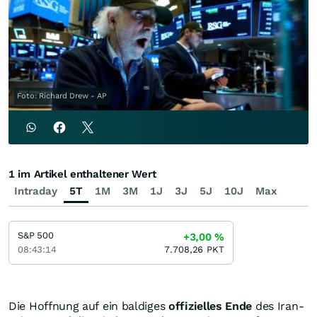
Foto: Richard Drew - AP
1 im Artikel enthaltener Wert
Intraday
5T
1M
3M
1J
3J
5J
10J
Max
S&P 500
+3,00
%
08:43:14
7.708,26
PKT
Die Hoffnung auf ein baldiges
offizielles Ende
des Iran-