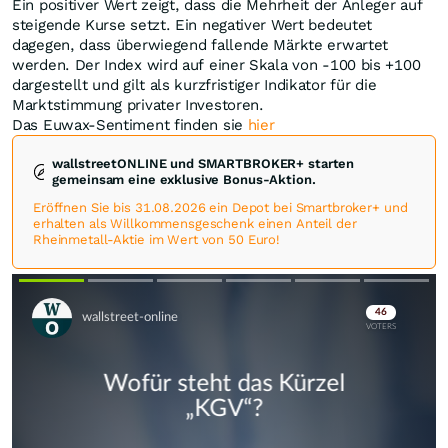
Ein positiver Wert zeigt, dass die Mehrheit der Anleger auf
steigende Kurse setzt. Ein negativer Wert bedeutet
dagegen, dass überwiegend fallende Märkte erwartet
werden. Der Index wird auf einer Skala von -100 bis +100
dargestellt und gilt als kurzfristiger Indikator für die
Marktstimmung privater Investoren.
Das Euwax-Sentiment finden sie
hier
wallstreetONLINE und SMARTBROKER+ starten
gemeinsam eine exklusive Bonus-Aktion.
Eröffnen Sie bis 31.08.2026 ein Depot bei Smartbroker+ und
erhalten als Willkommensgeschenk einen Anteil der
Rheinmetall-Aktie im Wert von 50 Euro!
Skip