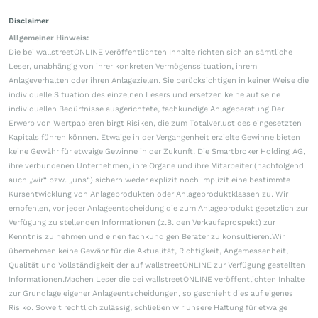
Disclaimer
Allgemeiner Hinweis:
Die bei wallstreetONLINE veröffentlichten Inhalte richten sich an sämtliche
Leser, unabhängig von ihrer konkreten Vermögenssituation, ihrem
Anlageverhalten oder ihren Anlagezielen. Sie berücksichtigen in keiner Weise die
individuelle Situation des einzelnen Lesers und ersetzen keine auf seine
individuellen Bedürfnisse ausgerichtete, fachkundige Anlageberatung.Der
Erwerb von Wertpapieren birgt Risiken, die zum Totalverlust des eingesetzten
Kapitals führen können. Etwaige in der Vergangenheit erzielte Gewinne bieten
keine Gewähr für etwaige Gewinne in der Zukunft. Die Smartbroker Holding AG,
ihre verbundenen Unternehmen, ihre Organe und ihre Mitarbeiter (nachfolgend
auch „wir“ bzw. „uns“) sichern weder explizit noch implizit eine bestimmte
Kursentwicklung von Anlageprodukten oder Anlageproduktklassen zu. Wir
empfehlen, vor jeder Anlageentscheidung die zum Anlageprodukt gesetzlich zur
Verfügung zu stellenden Informationen (z.B. den Verkaufsprospekt) zur
Kenntnis zu nehmen und einen fachkundigen Berater zu konsultieren.Wir
übernehmen keine Gewähr für die Aktualität, Richtigkeit, Angemessenheit,
Qualität und Vollständigkeit der auf wallstreetONLINE zur Verfügung gestellten
Informationen.Machen Leser die bei wallstreetONLINE veröffentlichten Inhalte
zur Grundlage eigener Anlageentscheidungen, so geschieht dies auf eigenes
Risiko. Soweit rechtlich zulässig, schließen wir unsere Haftung für etwaige