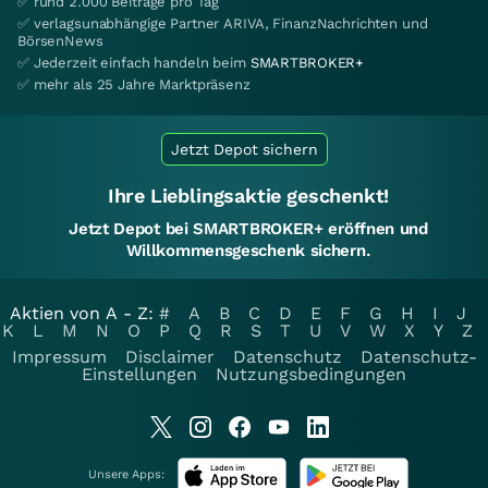
✅ rund 2.000 Beiträge pro Tag
✅ verlagsunabhängige Partner ARIVA, FinanzNachrichten und
BörsenNews
✅ Jederzeit einfach handeln beim
SMARTBROKER+
✅ mehr als 25 Jahre Marktpräsenz
Jetzt Depot sichern
Ihre Lieblingsaktie geschenkt!
Jetzt Depot bei SMARTBROKER+ eröffnen und
Willkommensgeschenk sichern.
Aktien von A - Z:
#
A
B
C
D
E
F
G
H
I
J
K
L
M
N
O
P
Q
R
S
T
U
V
W
X
Y
Z
Impressum
Disclaimer
Datenschutz
Datenschutz-
Einstellungen
Nutzungsbedingungen
Unsere Apps: