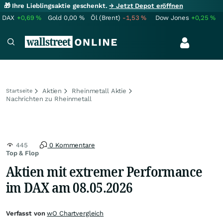
🎁 Ihre Lieblingsaktie geschenkt.
→ Jetzt Depot eröffnen
DAX
+0,69
%
Gold
0,00
%
Öl (Brent)
-1,53
%
Dow Jones
+0,25
%
Aktien
Rheinmetall Aktie
Startseite
Nachrichten zu Rheinmetall
445
0 Kommentare
Top & Flop
Aktien mit extremer Performance
im DAX am 08.05.2026
Verfasst von
wO Chartvergleich