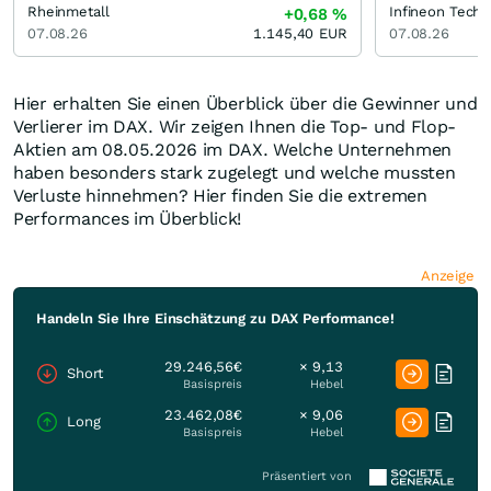
Rheinmetall
Infineon Techn
+0,68
%
07.08.26
1.145,40
EUR
07.08.26
Hier erhalten Sie einen Überblick über die Gewinner und
Verlierer im DAX. Wir zeigen Ihnen die Top- und Flop-
Aktien am 08.05.2026 im DAX. Welche Unternehmen
haben besonders stark zugelegt und welche mussten
Verluste hinnehmen? Hier finden Sie die extremen
Performances im Überblick!
Anzeige
Handeln Sie Ihre Einschätzung zu DAX Performance!
29.246,56€
× 9,13
Short
Basispreis
Hebel
23.462,08€
× 9,06
Long
Basispreis
Hebel
Präsentiert von