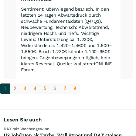
Sentiment: überwiegend bearisch. In den
letzten 14 Tagen Abwärtsdruck durch
schwache Fundamentaldaten (Q4/Q1),
Neubewertung. Technisch: Abwärtstrend,
niedrigere Hochs und Tiefs. Wichtige
Levels: Unterstützung ca. 1.230€,
Widerstände ca. 1.420–1.460€ und 1.500–
1.550€. Bruch 1.230€ könnte 1.100–950€
bringen. Gegenbewegungen möglich, kein
klares Reversal. Quelle: wallstreetONLINE-
Forum.
1
2
3
4
5
6
7
8
Lesen Sie auch
DAX mit Wochengewinn
US-Jobdaten als Turbo: Wall Street und DAX steigen,