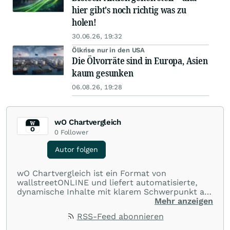
hier gibt's noch richtig was zu
holen!
30.06.26, 19:32
Ölkrise nur in den USA
Die Ölvorräte sind in Europa, Asien
kaum gesunken
06.08.26, 19:28
wO Chartvergleich
0
Follower
Autor folgen
wO Chartvergleich ist ein Format von
wallstreetONLINE und liefert automatisierte,
dynamische Inhalte mit klarem Schwerpunkt auf
Charts und Performance-Vergleiche. Im Fokus
Mehr anzeigen
stehen technische Entwicklungen und
RSS-Feed abonnieren
Kursverläufe einer breiten Auswahl an Aktien
und Indizes. So erhalten Anleger schnell einen