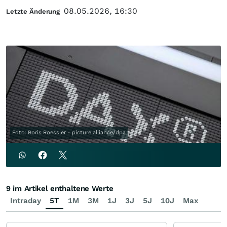
08.05.2026, 16:30
Letzte Änderung
Foto: Boris Roessler - picture alliance/dpa
9 im Artikel enthaltene Werte
Intraday
5T
1M
3M
1J
3J
5J
10J
Max