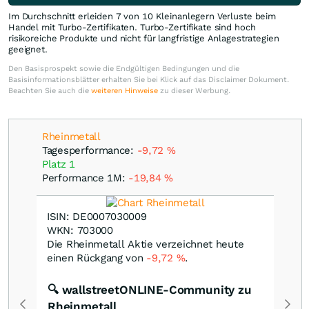
Im Durchschnitt erleiden 7 von 10 Kleinanlegern Verluste beim
Handel mit Turbo-Zertifikaten. Turbo-Zertifikate sind hoch
risikoreiche Produkte und nicht für langfristige Anlagestrategien
geeignet.
Den Basisprospekt sowie die Endgültigen Bedingungen und die
Basisinformationsblätter erhalten Sie bei Klick auf das Disclaimer Dokument.
Beachten Sie auch die
weiteren Hinweise
zu dieser Werbung.
Rheinmetall
Tagesperformance:
-9,72
%
Platz 1
Performance 1M:
-19,84
%
ISIN: DE0007030009
WKN: 703000
Die Rheinmetall Aktie verzeichnet heute
einen Rückgang von
-9,72
%
.
🔍 wallstreetONLINE-Community zu
Rheinmetall