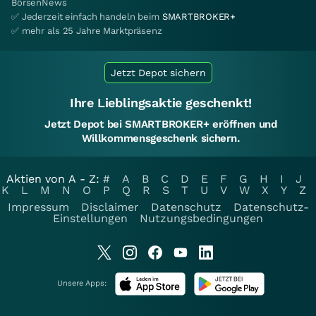
BörsenNews
✅ Jederzeit einfach handeln beim
SMARTBROKER+
✅ mehr als 25 Jahre Marktpräsenz
Jetzt Depot sichern
Ihre Lieblingsaktie geschenkt!
Jetzt Depot bei SMARTBROKER+ eröffnen und
Willkommensgeschenk sichern.
Aktien von A - Z:
#
A
B
C
D
E
F
G
H
I
J
K
L
M
N
O
P
Q
R
S
T
U
V
W
X
Y
Z
Impressum
Disclaimer
Datenschutz
Datenschutz-
Einstellungen
Nutzungsbedingungen
Unsere Apps: