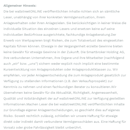
Allgemeiner Hinweis:
Die bei wallstreetONLINE veröffentlichten Inhalte richten sich an sämtliche
Leser, unabhängig von ihrer konkreten Vermögenssituation, ihrem
Anlageverhalten oder ihren Anlagezielen. Sie berücksichtigen in keiner Weise die
individuelle Situation des einzelnen Lesers und ersetzen keine auf seine
individuellen Bedürfnisse ausgerichtete, fachkundige Anlageberatung.Der
Erwerb von Wertpapieren birgt Risiken, die zum Totalverlust des eingesetzten
Kapitals führen können. Etwaige in der Vergangenheit erzielte Gewinne bieten
keine Gewähr für etwaige Gewinne in der Zukunft. Die Smartbroker Holding AG,
ihre verbundenen Unternehmen, ihre Organe und ihre Mitarbeiter (nachfolgend
auch „wir“ bzw. „uns“) sichern weder explizit noch implizit eine bestimmte
Kursentwicklung von Anlageprodukten oder Anlageproduktklassen zu. Wir
empfehlen, vor jeder Anlageentscheidung die zum Anlageprodukt gesetzlich zur
Verfügung zu stellenden Informationen (z.B. den Verkaufsprospekt) zur
Kenntnis zu nehmen und einen fachkundigen Berater zu konsultieren.Wir
übernehmen keine Gewähr für die Aktualität, Richtigkeit, Angemessenheit,
Qualität und Vollständigkeit der auf wallstreetONLINE zur Verfügung gestellten
Informationen.Machen Leser die bei wallstreetONLINE veröffentlichten Inhalte
zur Grundlage eigener Anlageentscheidungen, so geschieht dies auf eigenes
Risiko. Soweit rechtlich zulässig, schließen wir unsere Haftung für etwaige
direkt oder indirekt damit verbundene Vermögensschäden aus. Eine Haftung für
Vorsatz oder grobe Fahrlässigkeit bleibt unberührt.