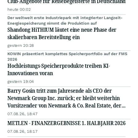
Club-Angebote für Reisebegeisterte in Deutschland
heute 00:02
Der weltweit erste Industriepark mit integrierter Langzeit-
Energiespeicherung nimmt die Produktion auf
Shandong HiTHIUM läutet eine neue Phase der
skalierbaren Bereitstellung ein
gestern 20:28
KOWIN präsentiert komplettes Speicherportfolio auf der FMS
2026
Hochleistungs-Speicherprodukte treiben KI-
Innovationen voran
gestern 19:04
Barry Gosin tritt zum Jahresende als CEO der
Newmark Group Inc. zurück; er bleibt weiterhin
Vorsitzender von Newmark & Co. Real Estate, der
operativen Gesellschaft von Newmark
07.08.26, 18:47
METLEN - FINANZERGEBNISSE 1. HALBJAHR 2026
07.08.26, 18:17