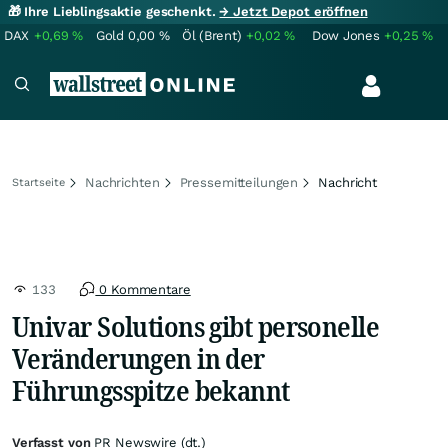
🎁 Ihre Lieblingsaktie geschenkt.
→ Jetzt Depot eröffnen
DAX
+0,69
%
Gold
0,00
%
Öl (Brent)
+0,02
%
Dow Jones
+0,25
%
Nachrichten
Pressemitteilungen
Nachricht
Startseite
133
0 Kommentare
Univar Solutions gibt personelle
Veränderungen in der
Führungsspitze bekannt
Verfasst von
PR Newswire (dt.)