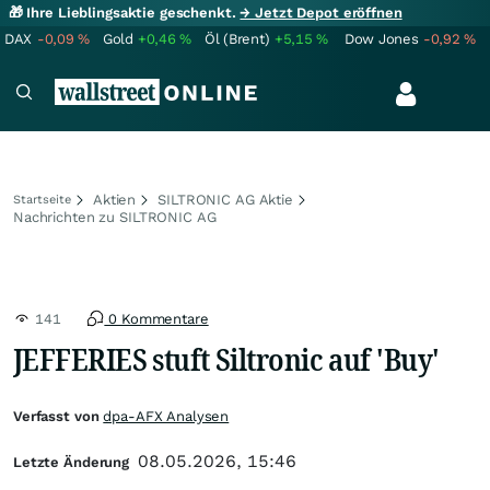
🎁 Ihre Lieblingsaktie geschenkt.
→ Jetzt Depot eröffnen
DAX
-0,09
%
Gold
+0,46
%
Öl (Brent)
+5,15
%
Dow Jones
-0,92
%
Aktien
SILTRONIC AG Aktie
Startseite
Nachrichten zu SILTRONIC AG
141
0 Kommentare
JEFFERIES stuft Siltronic auf 'Buy'
Verfasst von
dpa-AFX Analysen
08.05.2026, 15:46
Letzte Änderung