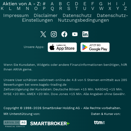
Aktien von A - Z:
#
A
B
C
D
E
F
G
H
I
J
K
L
M
N
O
P
Q
R
S
T
U
V
W
X
Y
Z
Impressum
Disclaimer
Datenschutz
Datenschutz-
Einstellungen
Nutzungsbedingungen
Unsere Apps:
Wenn Sie Kursdaten, Widgets oder andere Finanzinformationen benötigen, hilft
Ihnen
ARIVA
gerne.
Unsere User schätzen wallstreet-online.de: 4.8 von 5 Sternen ermittelt aus 285
Bewertungen bei www.kagels-trading.de
Zeitverzögerung der Kursdaten: Deutsche Börsen +15 Min. NASDAQ +15 Min.
NYSE +20 Min. AMEX +20 Min. Dow Jones +15 Min. Alle Angaben ohne Gewähr.
Copyright © 1998-2026 Smartbroker Holding AG - Alle Rechte vorbehalten.
Mit Unterstützung von:
Daten & Kurse von: