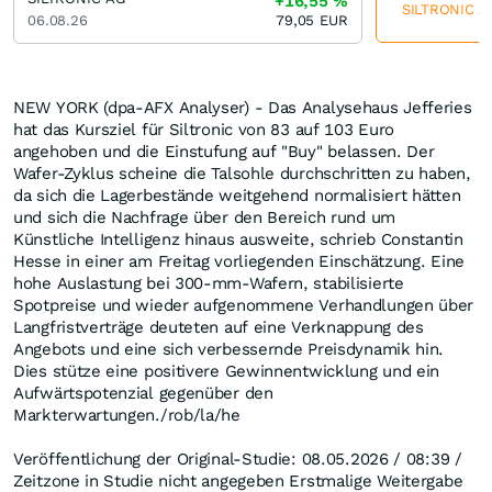
+16,55
%
SILTRONIC AG
06.08.26
79,05
EUR
NEW YORK (dpa-AFX Analyser) - Das Analysehaus Jefferies
hat das Kursziel für Siltronic von 83 auf 103 Euro
angehoben und die Einstufung auf "Buy" belassen. Der
Wafer-Zyklus scheine die Talsohle durchschritten zu haben,
da sich die Lagerbestände weitgehend normalisiert hätten
und sich die Nachfrage über den Bereich rund um
Künstliche Intelligenz hinaus ausweite, schrieb Constantin
Hesse in einer am Freitag vorliegenden Einschätzung. Eine
hohe Auslastung bei 300-mm-Wafern, stabilisierte
Spotpreise und wieder aufgenommene Verhandlungen über
Langfristverträge deuteten auf eine Verknappung des
Angebots und eine sich verbessernde Preisdynamik hin.
Dies stütze eine positivere Gewinnentwicklung und ein
Aufwärtspotenzial gegenüber den
Markterwartungen./rob/la/he
Veröffentlichung der Original-Studie: 08.05.2026 / 08:39 /
Zeitzone in Studie nicht angegeben Erstmalige Weitergabe