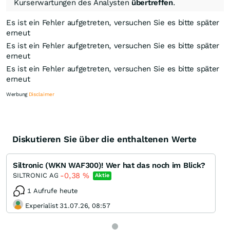
Kurserwartungen des Analysten
übertreffen
.
Es ist ein Fehler aufgetreten, versuchen Sie es bitte später
erneut
Es ist ein Fehler aufgetreten, versuchen Sie es bitte später
erneut
Es ist ein Fehler aufgetreten, versuchen Sie es bitte später
erneut
Werbung
Disclaimer
Diskutieren Sie über die enthaltenen Werte
Knock-Out-Suche
Optionsschein-Suche
Siltronic (WKN WAF300)! Wer hat das noch im Blick?
Zertifikate-Suche
-0,38
%
SILTRONIC AG
Aktie
1 Aufrufe heute
Experialist 31.07.26, 08:57