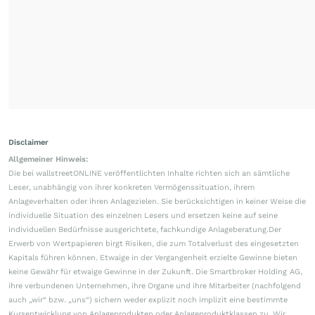
Disclaimer
Allgemeiner Hinweis:
Die bei wallstreetONLINE veröffentlichten Inhalte richten sich an sämtliche
Leser, unabhängig von ihrer konkreten Vermögenssituation, ihrem
Anlageverhalten oder ihren Anlagezielen. Sie berücksichtigen in keiner Weise die
individuelle Situation des einzelnen Lesers und ersetzen keine auf seine
individuellen Bedürfnisse ausgerichtete, fachkundige Anlageberatung.Der
Erwerb von Wertpapieren birgt Risiken, die zum Totalverlust des eingesetzten
Kapitals führen können. Etwaige in der Vergangenheit erzielte Gewinne bieten
keine Gewähr für etwaige Gewinne in der Zukunft. Die Smartbroker Holding AG,
ihre verbundenen Unternehmen, ihre Organe und ihre Mitarbeiter (nachfolgend
auch „wir“ bzw. „uns“) sichern weder explizit noch implizit eine bestimmte
Kursentwicklung von Anlageprodukten oder Anlageproduktklassen zu. Wir