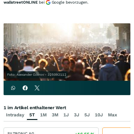
wallstreetONLINE
bei
Google bevorzugen.
Foto: Alexander Ozerov - 325092112
1 im Artikel enthaltener Wert
Intraday
5T
1M
3M
1J
3J
5J
10J
Max
SILTRONIC AG