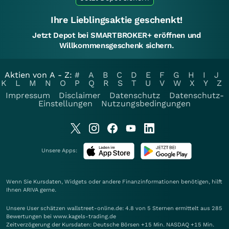
Ihre Lieblingsaktie geschenkt!
Jetzt Depot bei SMARTBROKER+ eröffnen und
Willkommensgeschenk sichern.
Aktien von A - Z:
#
A
B
C
D
E
F
G
H
I
J
K
L
M
N
O
P
Q
R
S
T
U
V
W
X
Y
Z
Impressum
Disclaimer
Datenschutz
Datenschutz-
Einstellungen
Nutzungsbedingungen
Unsere Apps:
Wenn Sie Kursdaten, Widgets oder andere Finanzinformationen benötigen, hilft
Ihnen
ARIVA
gerne.
Unsere User schätzen wallstreet-online.de: 4.8 von 5 Sternen ermittelt aus 285
Bewertungen bei www.kagels-trading.de
Zeitverzögerung der Kursdaten: Deutsche Börsen +15 Min. NASDAQ +15 Min.