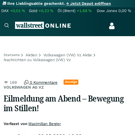
🎁 Ihre Lieblingsaktie geschenkt.
→ Jetzt Depot eröffnen
DAX
+0,01
%
Gold
+0,33
%
Öl (Brent)
+1,68
%
Dow Jones
0,00
%
Aktien
Volkswagen (VW) Vz Aktie
Startseite
Nachrichten zu Volkswagen (VW) Vz
Anzeige
169
0 Kommentare
VOLKSWAGEN AG VZ
Eilmeldung am Abend – Bewegung
im Stillen!
Verfasst von
Maximilian Berger