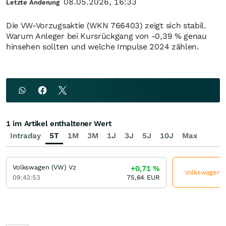
08.05.2026, 16:33
Letzte Änderung
Die VW-Vorzugsaktie (WKN 766403) zeigt sich stabil.
Warum Anleger bei Kursrückgang von -0,39 % genau
hinsehen sollten und welche Impulse 2024 zählen.
1 im Artikel enthaltener Wert
Intraday
5T
1M
3M
1J
3J
5J
10J
Max
Volkswagen (VW) Vz
+0,71
%
Volkswagen (V
09:43:53
75,64
EUR