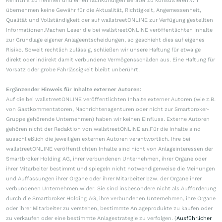
Kenntnis zu nehmen und einen fachkundigen Berater zu konsultieren.Wir
übernehmen keine Gewähr für die Aktualität, Richtigkeit, Angemessenheit,
Qualität und Vollständigkeit der auf wallstreetONLINE zur Verfügung gestellten
Informationen.Machen Leser die bei wallstreetONLINE veröffentlichten Inhalte
zur Grundlage eigener Anlageentscheidungen, so geschieht dies auf eigenes
Risiko. Soweit rechtlich zulässig, schließen wir unsere Haftung für etwaige
direkt oder indirekt damit verbundene Vermögensschäden aus. Eine Haftung für
Vorsatz oder grobe Fahrlässigkeit bleibt unberührt.
Ergänzender Hinweis für Inhalte externer Autoren:
Auf die bei wallstreetONLINE veröffentlichten Inhalte externer Autoren (wie z.B.
von Gastkommentatoren, Nachrichtenagenturen oder nicht zur Smartbroker-
Gruppe gehörende Unternehmen) haben wir keinen Einfluss. Externe Autoren
gehören nicht der Redaktion von wallstreetONLINE an.Für die Inhalte sind
ausschließlich die jeweiligen externen Autoren verantwortlich. Ihre bei
wallstreetONLINE veröffentlichten Inhalte sind nicht von Anlageinteressen der
Smartbroker Holding AG, ihrer verbundenen Unternehmen, ihrer Organe oder
ihrer Mitarbeiter bestimmt und spiegeln nicht notwendigerweise die Meinungen
und Auffassungen ihrer Organe oder ihrer Mitarbeiter bzw. der Organe ihrer
verbundenen Unternehmen wider. Sie sind insbesondere nicht als Aufforderung
durch die Smartbroker Holding AG, ihre verbundenen Unternehmen, ihre Organe
oder ihrer Mitarbeiter zu verstehen, bestimmte Anlageprodukte zu kaufen oder
zu verkaufen oder eine bestimmte Anlagestrategie zu verfolgen. (
Ausführlicher