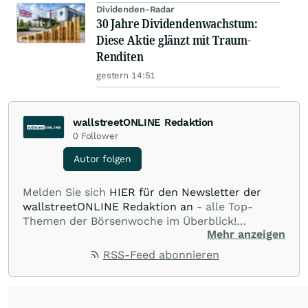
Dividenden-Radar
30 Jahre Dividendenwachstum:
Diese Aktie glänzt mit Traum-
Renditen
gestern 14:51
wallstreetONLINE Redaktion
0
Follower
Autor folgen
Melden Sie sich
HIER für den Newsletter der
wallstreetONLINE Redaktion an
- alle Top-
Themen der Börsenwoche im Überblick!
Mehr anzeigen
Verpassen Sie kein wichtiges Anleger-Thema!
Für
Beiträge auf diesem journalistischen Channel ist
RSS-Feed abonnieren
die Chefredaktion der wallstreetONLINE
Redaktion verantwortlich.
Die Fachjournalisten
der wallstreetONLINE Redaktion berichten hier
mit ihren Kolleginnen und Kollegen aus den