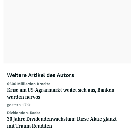
Partnerredaktionen exklusiv, fundiert,
ausgewogen sowie unabhängig für den Anleger.
Die Zentralredaktion recherchiert intensiv, um
Anlegern der Kategorie Selbstentscheider
relevante Informationen für ihre
Anlageentscheidungen liefern zu können.
NEU:
Podcast "Börse, Baby!"
Weitere Artikel des Autors
$600 Milliarden Kredite
Krise am US-Agrarmarkt weitet sich aus, Banken
werden nervös
gestern 17:01
Dividenden-Radar
30 Jahre Dividendenwachstum: Diese Aktie glänzt
mit Traum-Renditen