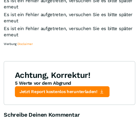
Es ist ein Fehler aufgetreten, versuchen Sie es bitte später
erneut
Es ist ein Fehler aufgetreten, versuchen Sie es bitte später
erneut
Es ist ein Fehler aufgetreten, versuchen Sie es bitte später
erneut
Werbung
Disclaimer
Achtung, Korrektur!
5 Werte vor dem Abgrund
Knock-Out-Suche
Optionsschein-Suche
Zertifikate-Suche
Jetzt Report kostenlos herunterladen!
Schreibe Deinen Kommentar