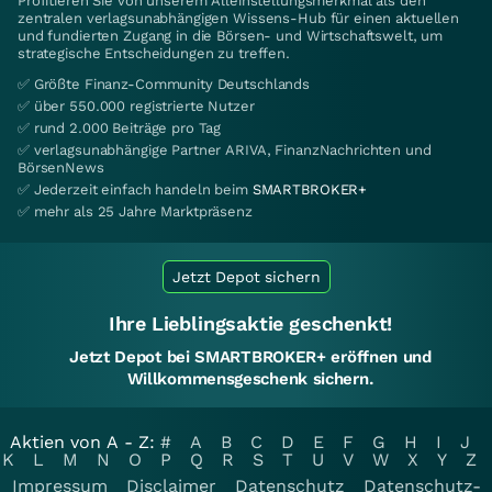
Profitieren Sie von unserem Alleinstellungsmerkmal als den
zentralen verlagsunabhängigen Wissens-Hub für einen aktuellen
und fundierten Zugang in die Börsen- und Wirtschaftswelt, um
strategische Entscheidungen zu treffen.
✅ Größte Finanz-Community Deutschlands
✅ über 550.000 registrierte Nutzer
✅ rund 2.000 Beiträge pro Tag
✅ verlagsunabhängige Partner ARIVA, FinanzNachrichten und
BörsenNews
✅ Jederzeit einfach handeln beim
SMARTBROKER+
✅ mehr als 25 Jahre Marktpräsenz
Jetzt Depot sichern
Ihre Lieblingsaktie geschenkt!
Jetzt Depot bei SMARTBROKER+ eröffnen und
Willkommensgeschenk sichern.
Aktien von A - Z:
#
A
B
C
D
E
F
G
H
I
J
K
L
M
N
O
P
Q
R
S
T
U
V
W
X
Y
Z
Impressum
Disclaimer
Datenschutz
Datenschutz-