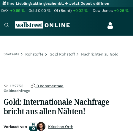
🎁 Ihre Lieblingsaktie geschenkt.
→ Jetzt Depot eröffnen
DAX
+0,69
%
Gold
0,00
%
Öl (Brent)
+0,02
%
Dow Jones
+0,25
%
Rohstoffe
Gold Rohstoff
Nachrichten zu Gold
Startseite
122753
0 Kommentare
Goldnachfrage
Gold: Internationale Nachfrage
bricht aus allen Nähten!
Verfasst von
Krischan Orth