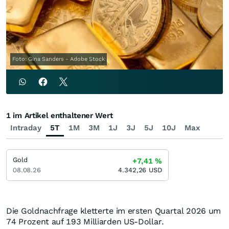
Foto: Gina Sanders - Adobe Stock
1 im Artikel enthaltener Wert
Intraday
5T
1M
3M
1J
3J
5J
10J
Max
Gold
+7,41
%
08.08.26
4.342,26
USD
Die Goldnachfrage kletterte im ersten Quartal 2026 um
74 Prozent auf 193 Milliarden US-Dollar.