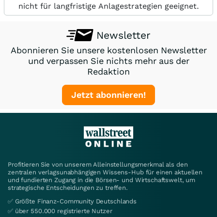
nicht für langfristige Anlagestrategien geeignet.
Newsletter
Abonnieren Sie unsere kostenlosen Newsletter
und verpassen Sie nichts mehr aus der
Redaktion
Jetzt abonnieren!
Profitieren Sie von unserem Alleinstellungsmerkmal als den
zentralen verlagsunabhängigen Wissens-Hub für einen aktuellen
und fundierten Zugang in die Börsen- und Wirtschaftswelt, um
strategische Entscheidungen zu treffen.
✅ Größte Finanz-Community Deutschlands
✅ über 550.000 registrierte Nutzer