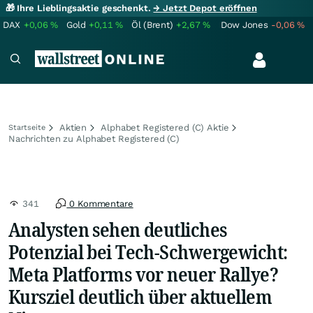
🎁 Ihre Lieblingsaktie geschenkt.
→ Jetzt Depot eröffnen
DAX
+0,06
%
Gold
+0,11
%
Öl (Brent)
+2,67
%
Dow Jones
-0,06
%
Aktien
Alphabet Registered (C) Aktie
Startseite
Nachrichten zu Alphabet Registered (C)
341
0 Kommentare
Analysten sehen deutliches
Potenzial bei Tech-Schwergewicht:
Meta Platforms vor neuer Rallye?
Kursziel deutlich über aktuellem