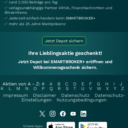
✅ rund 2.000 Beiträge pro Tag
✅ verlagsunabhängige Partner ARIVA, FinanzNachrichten und
BörsenNews
✅ Jederzeit einfach handeln beim
SMARTBROKER+
✅ mehr als 25 Jahre Marktpräsenz
Jetzt Depot sichern
Ihre Lieblingsaktie geschenkt!
Jetzt Depot bei SMARTBROKER+ eröffnen und
Willkommensgeschenk sichern.
Aktien von A - Z:
#
A
B
C
D
E
F
G
H
I
J
K
L
M
N
O
P
Q
R
S
T
U
V
W
X
Y
Z
Impressum
Disclaimer
Datenschutz
Datenschutz-
Einstellungen
Nutzungsbedingungen
Unsere Apps: