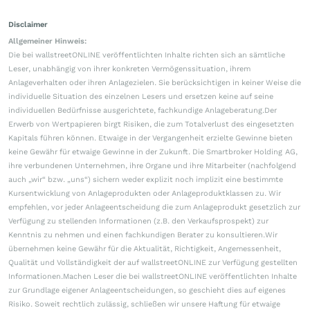
Disclaimer
Allgemeiner Hinweis:
Die bei wallstreetONLINE veröffentlichten Inhalte richten sich an sämtliche
Leser, unabhängig von ihrer konkreten Vermögenssituation, ihrem
Anlageverhalten oder ihren Anlagezielen. Sie berücksichtigen in keiner Weise die
individuelle Situation des einzelnen Lesers und ersetzen keine auf seine
individuellen Bedürfnisse ausgerichtete, fachkundige Anlageberatung.Der
Erwerb von Wertpapieren birgt Risiken, die zum Totalverlust des eingesetzten
Kapitals führen können. Etwaige in der Vergangenheit erzielte Gewinne bieten
keine Gewähr für etwaige Gewinne in der Zukunft. Die Smartbroker Holding AG,
ihre verbundenen Unternehmen, ihre Organe und ihre Mitarbeiter (nachfolgend
auch „wir“ bzw. „uns“) sichern weder explizit noch implizit eine bestimmte
Kursentwicklung von Anlageprodukten oder Anlageproduktklassen zu. Wir
empfehlen, vor jeder Anlageentscheidung die zum Anlageprodukt gesetzlich zur
Verfügung zu stellenden Informationen (z.B. den Verkaufsprospekt) zur
Kenntnis zu nehmen und einen fachkundigen Berater zu konsultieren.Wir
übernehmen keine Gewähr für die Aktualität, Richtigkeit, Angemessenheit,
Qualität und Vollständigkeit der auf wallstreetONLINE zur Verfügung gestellten
Informationen.Machen Leser die bei wallstreetONLINE veröffentlichten Inhalte
zur Grundlage eigener Anlageentscheidungen, so geschieht dies auf eigenes
Risiko. Soweit rechtlich zulässig, schließen wir unsere Haftung für etwaige