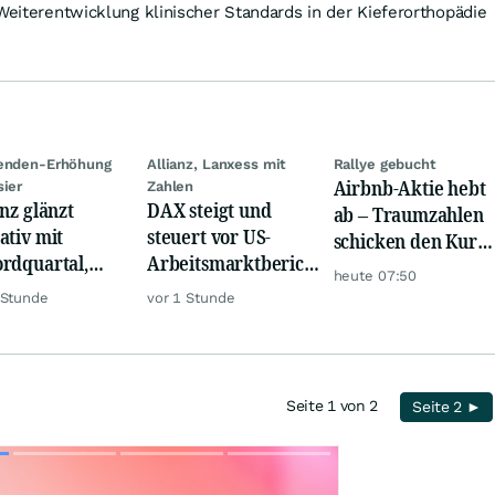
 Weiterentwicklung klinischer Standards in der Kieferorthopädie
denden-Erhöhung
Allianz, Lanxess mit
Rallye gebucht
Airbnb-Aktie hebt
sier
Zahlen
anz glänzt
DAX steigt und
ab – Traumzahlen
ativ mit
steuert vor US-
schicken den Kurs
rdquartal,
Arbeitsmarktbericht
auf Reisen
heute 07:50
 KI-Kosten
auf Rekord zu, Gold
 Stunde
vor 1 Stunde
pfen Gewinn
teurer
Seite 1 von 2
Seite 2 ►
Skip