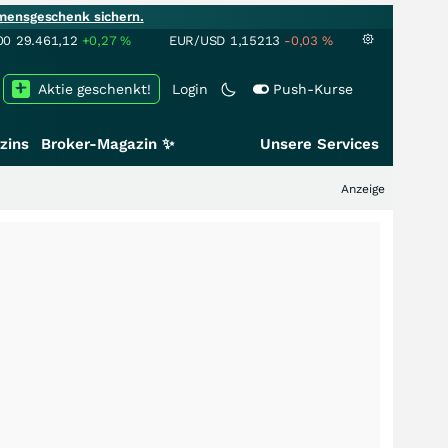
mensgeschenk sichern.
00
29.461,12
+0,27
%
EUR/USD
1,15213
-0,03
%
Aktie geschenkt!
Login
Push-Kurse
zins
Broker-Magazin ✨
Unsere Services
Anzeige