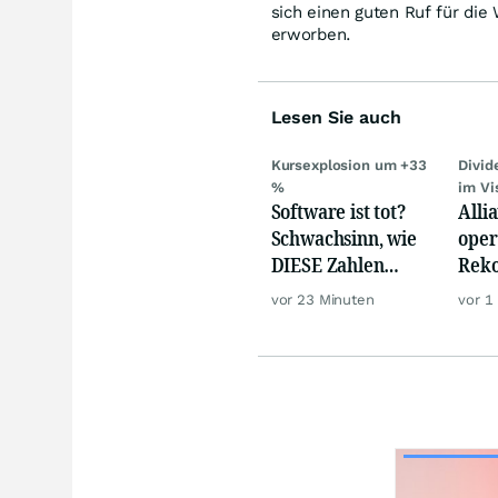
sich einen guten Ruf für die
erworben.
Lesen Sie auch
Kursexplosion um +33
Divi
%
im Vi
Software ist tot?
Alli
Schwachsinn, wie
oper
DIESE Zahlen
Reko
zeigen!
doch
vor 23 Minuten
vor 1
däm