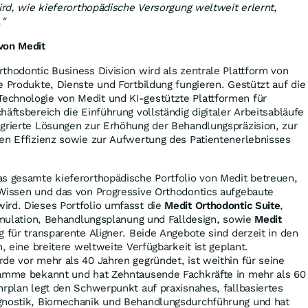
wird, wie kieferorthopädische Versorgung weltweit erlernt,
."
von Medit
thodontic Business Division wird als zentrale Plattform von
e Produkte, Dienste und Fortbildung fungieren. Gestützt auf die
chnologie von Medit und KI-gestützte Plattformen für
äftsbereich die Einführung vollständig digitaler Arbeitsabläufe
egrierte Lösungen zur Erhöhung der Behandlungspräzision, zur
en Effizienz sowie zur Aufwertung des Patientenerlebnisses
as gesamte kieferorthopädische Portfolio von Medit betreuen,
 Wissen und das von Progressive Orthodontics aufgebaute
ird. Dieses Portfolio umfasst die
Medit Orthodontic Suite
,
Simulation, Behandlungsplanung und Falldesign, sowie
Medit
g für transparente Aligner. Beide Angebote sind derzeit in den
h, eine breitere weltweite Verfügbarkeit ist geplant.
de vor mehr als 40 Jahren gegründet, ist weithin für seine
ramme bekannt und hat Zehntausende Fachkräfte in mehr als 60
hrplan legt den Schwerpunkt auf praxisnahes, fallbasiertes
gnostik, Biomechanik und Behandlungsdurchführung und hat