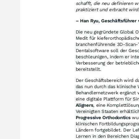
schafft, die neu definieren 
praktiziert und erbracht wird
– Han Ryu, Geschäftsführer 
Die neu gegründete Global Or
Medit für kieferorthopädisch
branchenführende 3D-Scan-Te
Dentalsoftware soll der Gesch
beschleunigen, indem er int
Verbesserung der betrieblich
bereitstellt.
Der Geschäftsbereich wird d
das nun durch das klinische
Behandlernetzwerk ergänzt w
eine digitale Plattform für 
Aligners
, eine Komplettlösun
Vereinigten Staaten erhältlic
Progressive Orthodontics
wur
klinischen Fortbildungsprog
Ländern fortgebildet. Der Le
Lernen in den Bereichen Dia