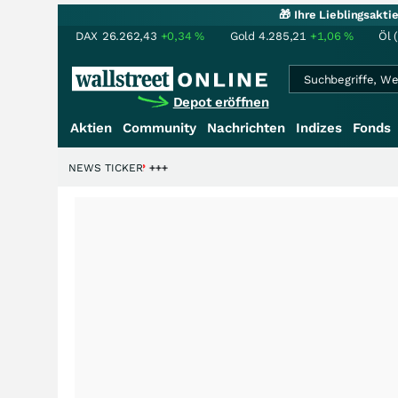
🎁 Ihre Lieblingsakt
DAX
26.262,43
+0,34
%
Gold
4.285,21
+1,06
%
Öl 
Depot eröffnen
Aktien
Community
Nachrichten
Indizes
Fonds
liardenstory?
+++
NEWS TICKER