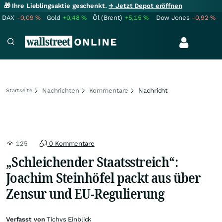
🎁 Ihre Lieblingsaktie geschenkt.
→ Jetzt Depot eröffnen
DAX
-0,09
%
Gold
+0,48
%
Öl (Brent)
+5,15
%
Dow Jones
-0,92
%
Nachrichten
Kommentare
Nachricht
Startseite
125
0 Kommentare
„Schleichender Staatsstreich“:
Joachim Steinhöfel packt aus über
Zensur und EU-Regulierung
Verfasst von
Tichys Einblick