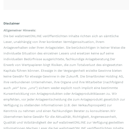
Disclaimer
Allgemeiner Hinweis:
Die bei wallstreetONLINE veröffentlichten Inhalte richten sich an sämtliche
Leser, unabhängig von ihrer konkreten Vermögenssituation, ihrem
Anlageverhalten oder ihren Anlagezielen. Sie berücksichtigen in keiner Weise die
individuelle Situation des einzelnen Lesers und ersetzen keine auf seine
individuellen Bedürfnisse ausgerichtete, fachkundige Anlageberatung.Der
Erwerb von Wertpapieren birgt Risiken, die zum Totalverlust des eingesetzten
Kapitals führen können. Etwaige in der Vergangenheit erzielte Gewinne bieten
keine Gewähr für etwaige Gewinne in der Zukunft. Die Smartbroker Holding AG,
ihre verbundenen Unternehmen, ihre Organe und ihre Mitarbeiter (nachfolgend
auch „wir“ bzw. „uns“) sichern weder explizit noch implizit eine bestimmte
Kursentwicklung von Anlageprodukten oder Anlageproduktklassen zu. Wir
empfehlen, vor jeder Anlageentscheidung die zum Anlageprodukt gesetzlich zur
Verfügung zu stellenden Informationen (z.B. den Verkaufsprospekt) zur
Kenntnis zu nehmen und einen fachkundigen Berater zu konsultieren.Wir
übernehmen keine Gewähr für die Aktualität, Richtigkeit, Angemessenheit,
Qualität und Vollständigkeit der auf wallstreetONLINE zur Verfügung gestellten
Informationen.Machen Leser die bei wallstreetONLINE veröffentlichten Inhalte