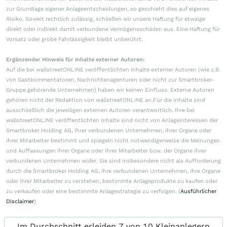
zur Grundlage eigener Anlageentscheidungen, so geschieht dies auf eigenes
Risiko. Soweit rechtlich zulässig, schließen wir unsere Haftung für etwaige
direkt oder indirekt damit verbundene Vermögensschäden aus. Eine Haftung für
Vorsatz oder grobe Fahrlässigkeit bleibt unberührt.
Ergänzender Hinweis für Inhalte externer Autoren:
Auf die bei wallstreetONLINE veröffentlichten Inhalte externer Autoren (wie z.B.
von Gastkommentatoren, Nachrichtenagenturen oder nicht zur Smartbroker-
Gruppe gehörende Unternehmen) haben wir keinen Einfluss. Externe Autoren
gehören nicht der Redaktion von wallstreetONLINE an.Für die Inhalte sind
ausschließlich die jeweiligen externen Autoren verantwortlich. Ihre bei
wallstreetONLINE veröffentlichten Inhalte sind nicht von Anlageinteressen der
Smartbroker Holding AG, ihrer verbundenen Unternehmen, ihrer Organe oder
ihrer Mitarbeiter bestimmt und spiegeln nicht notwendigerweise die Meinungen
und Auffassungen ihrer Organe oder ihrer Mitarbeiter bzw. der Organe ihrer
verbundenen Unternehmen wider. Sie sind insbesondere nicht als Aufforderung
durch die Smartbroker Holding AG, ihre verbundenen Unternehmen, ihre Organe
oder ihrer Mitarbeiter zu verstehen, bestimmte Anlageprodukte zu kaufen oder
zu verkaufen oder eine bestimmte Anlagestrategie zu verfolgen. (
Ausführlicher
Disclaimer
)
Im Durchschnitt erleiden 7 von 10 Kleinanlegern