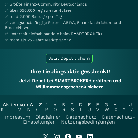
✅ Größte Finanz-Community Deutschlands
✅ über 550.000 registrierte Nutzer
✅ rund 2.000 Beiträge pro Tag
✅ verlagsunabhängige Partner ARIVA, FinanzNachrichten und
BörsenNews
✅ Jederzeit einfach handeln beim
SMARTBROKER+
✅ mehr als 25 Jahre Marktpräsenz
Jetzt Depot sichern
Ihre Lieblingsaktie geschenkt!
Jetzt Depot bei SMARTBROKER+ eröffnen und
Willkommensgeschenk sichern.
Aktien von A - Z:
#
A
B
C
D
E
F
G
H
I
J
K
L
M
N
O
P
Q
R
S
T
U
V
W
X
Y
Z
Impressum
Disclaimer
Datenschutz
Datenschutz-
Einstellungen
Nutzungsbedingungen