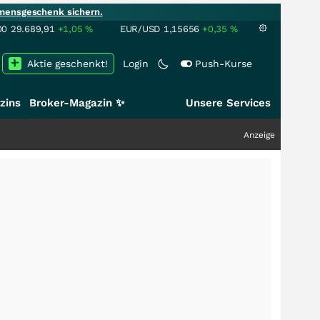
mensgeschenk sichern.
00
29.689,91
+1,05
%
EUR/USD
1,15656
+0,35
%
Aktie geschenkt!
Login
Push-Kurse
zins
Broker-Magazin ✨
Unsere Services
Anzeige