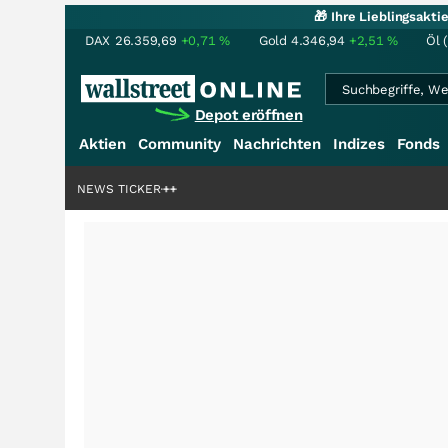
🎁 Ihre Lieblingsakt
DAX
26.359,69
+0,71
%
Gold
4.346,94
+2,51
%
Öl 
Depot eröffnen
Aktien
Community
Nachrichten
Indizes
Fonds
ardenstory?
+++
NEWS TICKER