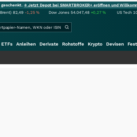
ie geschenkt.
→ Jetzt Depot bei SMARTBROKER+ eröffnen und Willkom
(Brent)
82,49
-1,25
%
Dow Jones
54.047,48
+0,27
%
US Tech 1
ETFs
Anleihen
Derivate
Rohstoffe
Krypto
Devisen
Fest