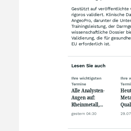
Gestützt auf veröffentlichte
rigoros validiert. Klinische 
AngeoPro, darunter die Unte
Trainingsleistung, der Darm
wissenschaftliche Dossier bi
Validierung, die für gesund
EU erforderlich ist.
Lesen Sie auch
Ihre wichtigsten
Ihre 
Termine
Term
Alle Analysten-
Heut
Augen auf:
Meta
Rheinmetall,
Qua
Deutsche Telekom,
Biog
gestern 04:30
29.07
Siemens, Airbnb &
Pors
Lyft
Oréa