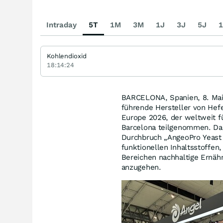
Intraday
5T
1M
3M
1J
3J
5J
1
Kohlendioxid
18:14:24
BARCELONA, Spanien
,
8. Ma
führende Hersteller von Hefe
Europe 2026, der weltweit f
Barcelona teilgenommen. Da
Durchbruch „AngeoPro Yeast P
funktionellen Inhaltsstoffen
Bereichen nachhaltige Ernähr
anzugehen.