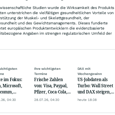
 wissenschaftliche Studien wurde die Wirksamkeit des Produkts
Daten unterstrichen die vielfältigen gesundheitlichen Vorteile von
rstützung der Muskel- und Skelettgesundheit, der
gesundheit und des Gewichtsmanagements. Dieses fundierte
etet europäischen Produktentwicklern die evidenzbasierte
heitsbezogene Angaben im strengen regulatorischen Umfeld der
wichtigsten
Ihre wichtigsten
DAX mit
ine
Termine
Wochengewinn
e im Fokus:
Frische Zahlen
US-Jobdaten als
, Microsoft,
von: Visa, Paypal,
Turbo: Wall Street
lcomm,
Pfizer, Coca-Cola,
und DAX steigen,
en, Airbus,
Logitech, UPS &
Gold glänzt
.26, 04:30
28.07.26, 04:30
heute 18:38
che und L'
Ford Motor!
l