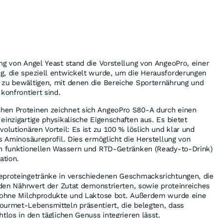
ng von Angel Yeast stand die Vorstellung von AngeoPro, einer
g, die speziell entwickelt wurde, um die Herausforderungen
 zu bewältigen, mit denen die Bereiche Sporternährung und
konfrontiert sind.
hen Proteinen zeichnet sich AngeoPro S80-A durch einen
einzigartige physikalische Eigenschaften aus. Es bietet
olutionären Vorteil: Es ist zu 100 % löslich und klar und
es Aminosäureprofil. Dies ermöglicht die Herstellung von
en funktionellen Wassern und RTD-Getränken (Ready-to-Drink)
ation.
eproteingetränke in verschiedenen Geschmacksrichtungen, die
d den Nährwert der Zutat demonstrierten, sowie proteinreiches
r ohne Milchprodukte und Laktose bot. Außerdem wurde eine
ourmet-Lebensmitteln präsentiert, die belegten, dass
tlos in den täglichen Genuss integrieren lässt.