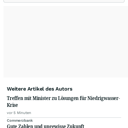
von allen wichtigen Finanzstandorten der Welt.
Die Nutzung der Inhalte in Form eines RSS-
Feeds ist ausschließlich für private und nicht
kommerzielle Internetangebote zulässig. Eine
dauerhafte Archivierung der dpa-AFX-
Nachrichten auf diesen Seiten ist nicht zulässig.
Alle Rechte bleiben vorbehalten. (dpa-AFX)
Weitere Artikel des Autors
Treffen mit Minister zu Lösungen für Niedrigwasser-
Krise
vor 5 Minuten
Commerzbank
Gute Zahlen und ungewisse Zukunft