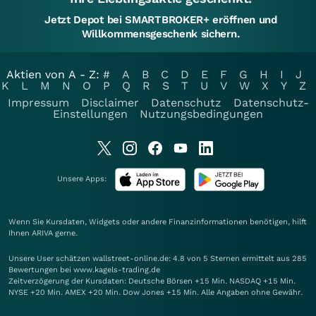
Jetzt Depot bei SMARTBROKER+ eröffnen und
Willkommensgeschenk sichern.
Aktien von A - Z:
#
A
B
C
D
E
F
G
H
I
J
K
L
M
N
O
P
Q
R
S
T
U
V
W
X
Y
Z
Impressum
Disclaimer
Datenschutz
Datenschutz-
Einstellungen
Nutzungsbedingungen
Unsere Apps:
Wenn Sie Kursdaten, Widgets oder andere Finanzinformationen benötigen, hilft
Ihnen
ARIVA
gerne.
Unsere User schätzen wallstreet-online.de: 4.8 von 5 Sternen ermittelt aus 285
Bewertungen bei www.kagels-trading.de
Zeitverzögerung der Kursdaten: Deutsche Börsen +15 Min. NASDAQ +15 Min.
NYSE +20 Min. AMEX +20 Min. Dow Jones +15 Min. Alle Angaben ohne Gewähr.