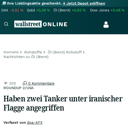
🎁 Ihre Lieblingsaktie geschenkt.
→ Jetzt Depot eröffnen
DAX
-0,51
%
Gold
+0,38
%
Öl (Brent)
+0,82
%
Dow Jones
+0,46
%
Rohstoffe
Öl (Brent) Rohstoff
Startseite
Nachrichten zu Öl (Brent)
205
0 Kommentare
ROUNDUP 2/USA
Haben zwei Tanker unter iranischer
Flagge angegriffen
Verfasst von
dpa-AFX