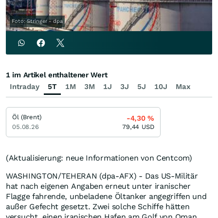
Foto: Stringer - dpa
1 im Artikel enthaltener Wert
Intraday
5T
1M
3M
1J
3J
5J
10J
Max
Öl (Brent)
-4,30
%
05.08.26
79,44
USD
(Aktualisierung: neue Informationen von Centcom)
WASHINGTON/TEHERAN (dpa-AFX) - Das US-Militär
hat nach eigenen Angaben erneut unter iranischer
Flagge fahrende, unbeladene Öltanker angegriffen und
außer Gefecht gesetzt. Zwei solche Schiffe hätten
versucht, einen iranischen Hafen am Golf von Oman