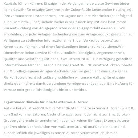
Kapitals führen können. Etwaige in der Vergangenheit erzielte Gewinne bieten
keine Gewähr für etwaige Gewinne in der Zukunft. Die Smartbroker Holding AG,
ihre verbundenen Unternehmen, ihre Organe und ihre Mitarbeiter (nachfolgend
auch „wir“ bzw. „uns“) sichern weder explizit noch implizit eine bestimmte
Kursentwicklung von Anlageprodukten oder Anlageproduktklassen zu. Wir
empfehlen, vor jeder Anlageentscheidung die zum Anlageprodukt gesetzlich zur
Verfügung zu stellenden Informationen (z.B. den Verkaufsprospekt) zur
Kenntnis zu nehmen und einen fachkundigen Berater zu konsultieren.Wir
übernehmen keine Gewähr für die Aktualität, Richtigkeit, Angemessenheit,
Qualität und Vollständigkeit der auf wallstreetONLINE zur Verfügung gestellten
Informationen.Machen Leser die bei wallstreetONLINE veröffentlichten Inhalte
zur Grundlage eigener Anlageentscheidungen, so geschieht dies auf eigenes
Risiko. Soweit rechtlich zulässig, schließen wir unsere Haftung für etwaige
direkt oder indirekt damit verbundene Vermögensschäden aus. Eine Haftung für
Vorsatz oder grobe Fahrlässigkeit bleibt unberührt.
Ergänzender Hinweis für Inhalte externer Autoren:
Auf die bei wallstreetONLINE veröffentlichten Inhalte externer Autoren (wie z.B.
von Gastkommentatoren, Nachrichtenagenturen oder nicht zur Smartbroker-
Gruppe gehörende Unternehmen) haben wir keinen Einfluss. Externe Autoren
gehören nicht der Redaktion von wallstreetONLINE an.Für die Inhalte sind
ausschließlich die jeweiligen externen Autoren verantwortlich. Ihre bei