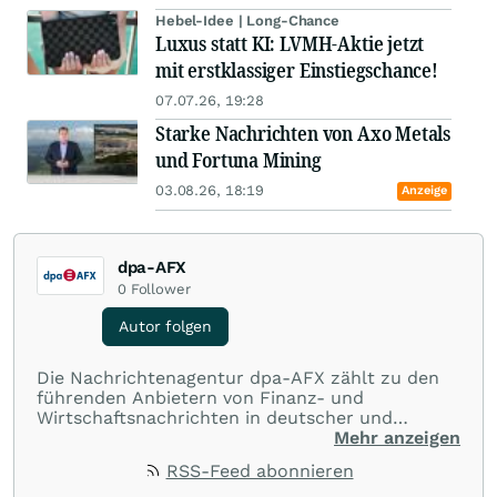
Hebel-Idee | Long-Chance
Luxus statt KI: LVMH-Aktie jetzt
mit erstklassiger Einstiegschance!
07.07.26, 19:28
Starke Nachrichten von Axo Metals
und Fortuna Mining
03.08.26, 18:19
Anzeige
dpa-AFX
0
Follower
Autor folgen
Die Nachrichtenagentur dpa-AFX zählt zu den
führenden Anbietern von Finanz- und
Wirtschaftsnachrichten in deutscher und
englischer Sprache. Gestützt auf ein
Mehr anzeigen
internationales Agentur-Netzwerk berichtet
RSS-Feed abonnieren
dpa-AFX unabhängig, zuverlässig und schnell