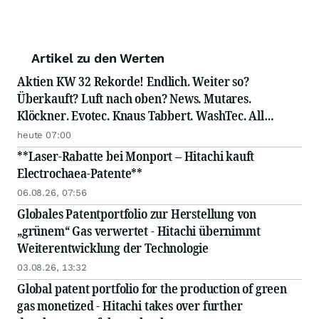
Artikel zu den Werten
Aktien KW 32 Rekorde! Endlich. Weiter so?
Überkauft? Luft nach oben? News. Mutares.
Klöckner. Evotec. Knaus Tabbert. WashTec. All
Stabilus. ElringKlinger. Hamborner REIT. Jost. SUSS
heute 07:00
MicroTec. Rational. Elmos Semiconductor. GFT.
**Laser-Rabatte bei Monport – Hitachi kauft
Bastei Lübbe. Nordex. Aurub
Electrochaea-Patente**
06.08.26, 07:56
Globales Patentportfolio zur Herstellung von
„grünem“ Gas verwertet - Hitachi übernimmt
Weiterentwicklung der Technologie
03.08.26, 13:32
Global patent portfolio for the production of green
gas monetized - Hitachi takes over further