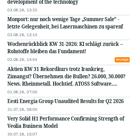
development of the technology
03.08.26, 13:32
Monport: nur noch wenige Tage „Summer Sale" -
letzte Gelegenheit, bei Lasermaschinen zu sparenf
03.08.26, 12:10
Wochenrückblick KW 31-2026: KI schlägt zurück –
Rohstoffe bleiben das Fundament!
02.08.26, 14:54
Anzeige
Aktien KW 31 Rekordkurs trotz Irankrieg,
Zinsangst? Übernehmen die Bullen? 26.000, 30.000?
News. Rheinmetall. Hochtief. ATOSS Software.
Mutares. STEYR. Gerresheimer. Villeroy&Boch. IVU.
01.08.26, 07:00
Bechtle. Drägerwerk. Teamviewer. Mercedes. AMG.
Eesti Energia Group Unaudited Results for Q2 2026
Krones. Nemetschek. R
31.07.26, 08:00
Very Solid H1 Performance Confirming Strength of
Veolia Business Model
30.07.26, 15:07