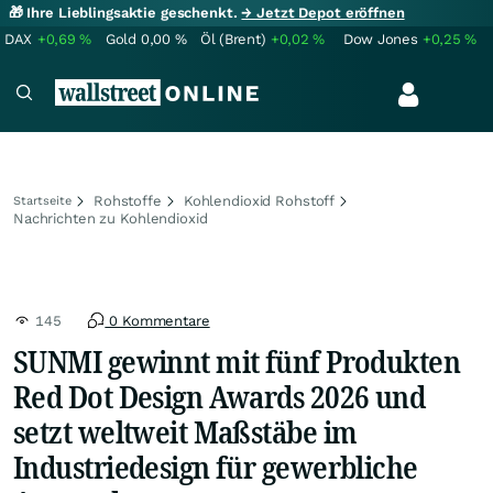
🎁 Ihre Lieblingsaktie geschenkt.
→ Jetzt Depot eröffnen
DAX
+0,69
%
Gold
0,00
%
Öl (Brent)
+0,02
%
Dow Jones
+0,25
%
Rohstoffe
Kohlendioxid Rohstoff
Startseite
Nachrichten zu Kohlendioxid
145
0 Kommentare
SUNMI gewinnt mit fünf Produkten
Red Dot Design Awards 2026 und
setzt weltweit Maßstäbe im
Industriedesign für gewerbliche