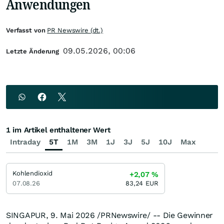
Anwendungen
Verfasst von
PR Newswire (dt.)
09.05.2026, 00:06
Letzte Änderung
1 im Artikel enthaltener Wert
Intraday
5T
1M
3M
1J
3J
5J
10J
Max
Kohlendioxid
+2,07
%
07.08.26
83,24
EUR
SINGAPUR
,
9. Mai 2026
/PRNewswire/ -- Die Gewinner