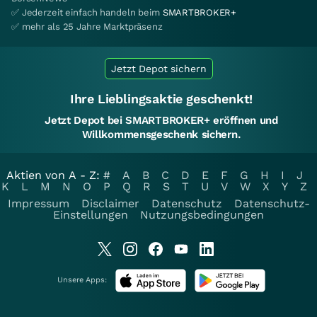
✅ Jederzeit einfach handeln beim
SMARTBROKER+
✅ mehr als 25 Jahre Marktpräsenz
Jetzt Depot sichern
Ihre Lieblingsaktie geschenkt!
Jetzt Depot bei SMARTBROKER+ eröffnen und
Willkommensgeschenk sichern.
Aktien von A - Z:
#
A
B
C
D
E
F
G
H
I
J
K
L
M
N
O
P
Q
R
S
T
U
V
W
X
Y
Z
Impressum
Disclaimer
Datenschutz
Datenschutz-
Einstellungen
Nutzungsbedingungen
Unsere Apps: