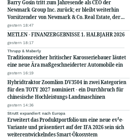
Barry Gosin tritt zum Jahresende als CEO der
Newmark Group Inc. zurück; er bleibt weiterhin
Vorsitzender von Newmark & Co. Real Estate, der
operativen Gesellschaft von Newmark
gestern 18:47
METLEN - FINANZERGEBNISSE 1. HALBJAHR 2026
gestern 18:17
Thrupp & Maberly
Traditionsreicher britischer Karosseriebauer läutet
eine neue Ära maßgeschneiderter Automobile ein
gestern 16:19
Hybridtraktor Zoomlion DV3504 in zwei Kategorien
für den TOTY 2027 nominiert - ein Durchbruch für
chinesische Hochleistungs-Landmaschinen
gestern 14:36
Strutt expandiert nach Europa
Erweitert das Produktportfolio um eine neue ev¹e-
Variante und präsentiert auf der IFA 2026 sein sich
weiterentwickelndes Smart-Ökosystem