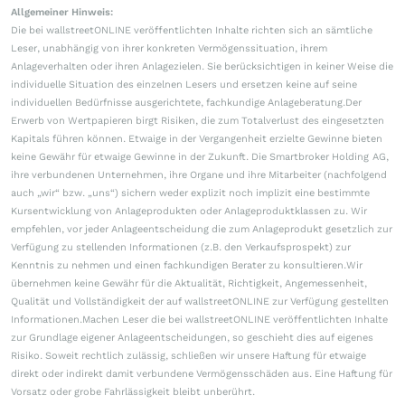
Allgemeiner Hinweis:
Die bei wallstreetONLINE veröffentlichten Inhalte richten sich an sämtliche
Leser, unabhängig von ihrer konkreten Vermögenssituation, ihrem
Anlageverhalten oder ihren Anlagezielen. Sie berücksichtigen in keiner Weise die
individuelle Situation des einzelnen Lesers und ersetzen keine auf seine
individuellen Bedürfnisse ausgerichtete, fachkundige Anlageberatung.Der
Erwerb von Wertpapieren birgt Risiken, die zum Totalverlust des eingesetzten
Kapitals führen können. Etwaige in der Vergangenheit erzielte Gewinne bieten
keine Gewähr für etwaige Gewinne in der Zukunft. Die Smartbroker Holding AG,
ihre verbundenen Unternehmen, ihre Organe und ihre Mitarbeiter (nachfolgend
auch „wir“ bzw. „uns“) sichern weder explizit noch implizit eine bestimmte
Kursentwicklung von Anlageprodukten oder Anlageproduktklassen zu. Wir
empfehlen, vor jeder Anlageentscheidung die zum Anlageprodukt gesetzlich zur
Verfügung zu stellenden Informationen (z.B. den Verkaufsprospekt) zur
Kenntnis zu nehmen und einen fachkundigen Berater zu konsultieren.Wir
übernehmen keine Gewähr für die Aktualität, Richtigkeit, Angemessenheit,
Qualität und Vollständigkeit der auf wallstreetONLINE zur Verfügung gestellten
Informationen.Machen Leser die bei wallstreetONLINE veröffentlichten Inhalte
zur Grundlage eigener Anlageentscheidungen, so geschieht dies auf eigenes
Risiko. Soweit rechtlich zulässig, schließen wir unsere Haftung für etwaige
direkt oder indirekt damit verbundene Vermögensschäden aus. Eine Haftung für
Vorsatz oder grobe Fahrlässigkeit bleibt unberührt.