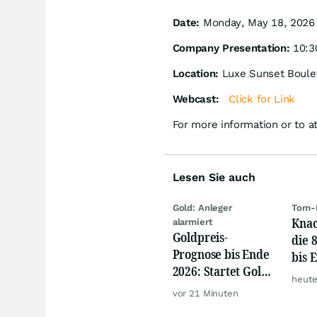
Date:
Monday, May 18, 2026
Company Presentation:
10:3
Location:
Luxe Sunset Boulev
Webcast:
Click for Link
For more information or to a
Lesen Sie auch
Gold: Anleger
Tom-
Knac
alarmiert
Goldpreis-
die 
Prognose bis Ende
bis 
2026: Startet Gold
heute
jetzt eine neue
vor 21 Minuten
Rallye?