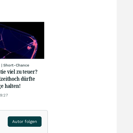
 | Short-Chance
ie viel zu teuer?
lzeithoch dürfte
ge halten!
19:27
Autor folgen