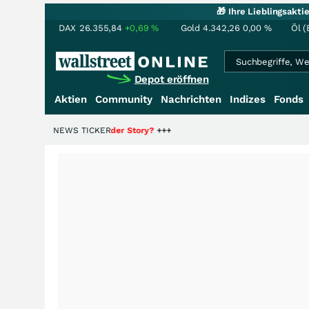
🎁 Ihre Lieblingsakt
DAX
26.355,84
+0,69
%
Gold
4.342,26
0,00
%
Öl (
Depot eröffnen
Aktien
Community
Nachrichten
Indizes
Fonds
r die Hälfte der Story?
NEWS TICKER
+++