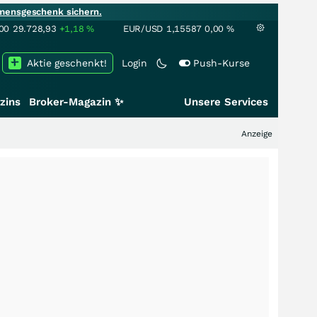
mensgeschenk sichern.
00
29.728,93
+1,18
%
EUR/USD
1,15587
0,00
%
Aktie geschenkt!
Login
Push-Kurse
zins
Broker-Magazin ✨
Unsere Services
Anzeige