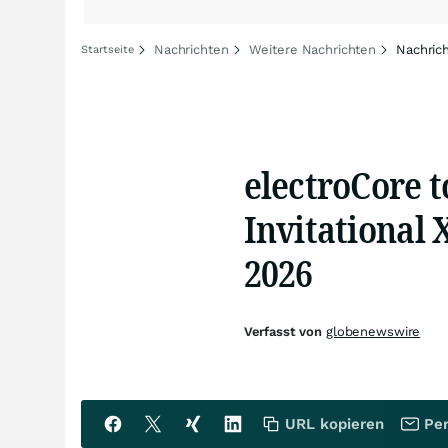
Nachrichten
Weitere Nachrichten
Nachric
Startseite
electroCore t
Invitational 
2026
Verfasst von
globenewswire
URL kopieren
Per