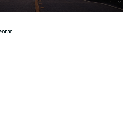
entar