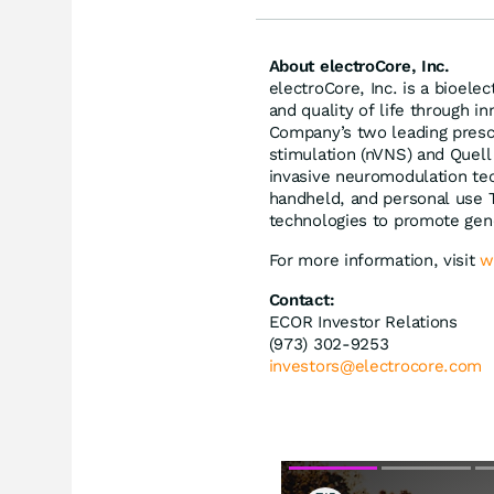
About electroCore, Inc.
electroCore, Inc. is a bioel
and quality of life through i
Company’s two leading presc
stimulation (nVNS) and Quell
invasive neuromodulation tec
handheld, and personal use T
technologies to promote ge
For more information, visit
w
Contact:
ECOR Investor Relations
(973) 302-9253
investors@electrocore.com