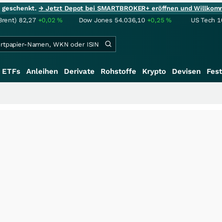
ie geschenkt.
→ Jetzt Depot bei SMARTBROKER+ eröffnen und Willkom
Brent)
82,27
+0,02
%
Dow Jones
54.036,10
+0,25
%
US Tech 1
ETFs
Anleihen
Derivate
Rohstoffe
Krypto
Devisen
Fest