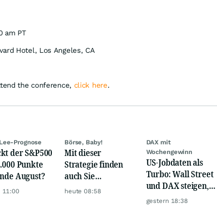
0 am PT
ard Hotel, Los Angeles, CA
ttend the conference,
click here
.
Lee-Prognose
Börse, Baby!
DAX mit
kt der S&P500
Mit dieser
Wochengewinn
US-Jobdaten als
8.000 Punkte
Strategie finden
Turbo: Wall Street
Ende August?
auch Sie
und DAX steigen,
zuverlässig
 11:00
heute 08:58
Gold glänzt
unterbewertete
gestern 18:38
Aktien!