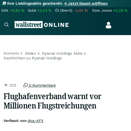
🎁 Ihre Lieblingsaktie geschenkt.
→ Jetzt Depot eröffnen
DAX
+0,61
%
Gold
+2,43
%
Öl (Brent)
-1,01
%
Dow Jones
+0,26
%
Aktien
Ryanair Holdings Aktie
Startseite
Nachrichten zu Ryanair Holdings
325
0 Kommentare
Flughafenverband warnt vor
Millionen Flugstreichungen
Verfasst von
dpa-AFX