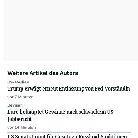
dauerhafte Archivierung der dpa-AFX-
Nachrichten auf diesen Seiten ist nicht zulässig.
Alle Rechte bleiben vorbehalten. (dpa-AFX)
Weitere Artikel des Autors
US-Medien
Trump erwägt erneut Entlassung von Fed-Vorständin
vor 7 Minuten
Devisen
Euro behauptet Gewinne nach schwachem US-
Jobbericht
vor 16 Minuten
US-Senat stimmt für Gesetz zu Russland-Sanktionen