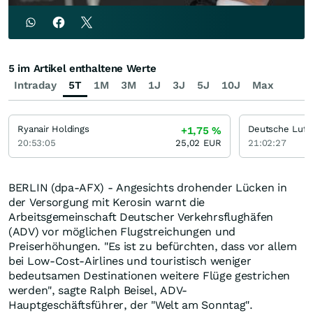
5 im Artikel enthaltene Werte
Intraday
5T
1M
3M
1J
3J
5J
10J
Max
Ryanair Holdings
Deutsche Luft
+1,75
%
20:53:05
25,02
EUR
21:02:27
BERLIN (dpa-AFX) - Angesichts drohender Lücken in
der Versorgung mit Kerosin warnt die
Arbeitsgemeinschaft Deutscher Verkehrsflughäfen
(ADV) vor möglichen Flugstreichungen und
Preiserhöhungen. "Es ist zu befürchten, dass vor allem
bei Low-Cost-Airlines und touristisch weniger
bedeutsamen Destinationen weitere Flüge gestrichen
werden", sagte Ralph Beisel, ADV-
Hauptgeschäftsführer, der "Welt am Sonntag".