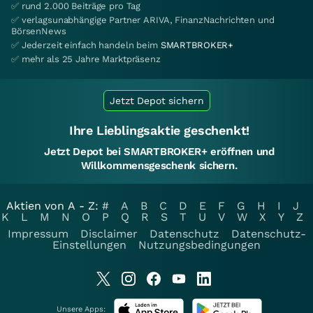
✅ rund 2.000 Beiträge pro Tag
✅ verlagsunabhängige Partner ARIVA, FinanzNachrichten und
BörsenNews
✅ Jederzeit einfach handeln beim
SMARTBROKER+
✅ mehr als 25 Jahre Marktpräsenz
Jetzt Depot sichern
Ihre Lieblingsaktie geschenkt!
Jetzt Depot bei SMARTBROKER+ eröffnen und
Willkommensgeschenk sichern.
Aktien von A - Z:
#
A
B
C
D
E
F
G
H
I
J
K
L
M
N
O
P
Q
R
S
T
U
V
W
X
Y
Z
Impressum
Disclaimer
Datenschutz
Datenschutz-
Einstellungen
Nutzungsbedingungen
Unsere Apps: