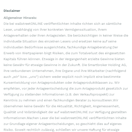
Disclaimer
Allgemeiner Hinweis:
Die bei wallstreetONLINE veröffentlichten Inhalte richten sich an sämtliche
Leser, unabhängig von ihrer konkreten Vermögenssituation, ihrem
Anlageverhalten oder ihren Anlagezielen. Sie berücksichtigen in keiner Weise die
individuelle Situation des einzelnen Lesers und ersetzen keine auf seine
individuellen Bedürfnisse ausgerichtete, fachkundige Anlageberatung.Der
Erwerb von Wertpapieren birgt Risiken, die zum Totalverlust des eingesetzten
Kapitals führen können. Etwaige in der Vergangenheit erzielte Gewinne bieten
keine Gewähr für etwaige Gewinne in der Zukunft. Die Smartbroker Holding AG,
ihre verbundenen Unternehmen, ihre Organe und ihre Mitarbeiter (nachfolgend
auch „wir“ bzw. „uns“) sichern weder explizit noch implizit eine bestimmte
Kursentwicklung von Anlageprodukten oder Anlageproduktklassen zu. Wir
empfehlen, vor jeder Anlageentscheidung die zum Anlageprodukt gesetzlich zur
Verfügung zu stellenden Informationen (z.B. den Verkaufsprospekt) zur
Kenntnis zu nehmen und einen fachkundigen Berater zu konsultieren.Wir
übernehmen keine Gewähr für die Aktualität, Richtigkeit, Angemessenheit,
Qualität und Vollständigkeit der auf wallstreetONLINE zur Verfügung gestellten
Informationen.Machen Leser die bei wallstreetONLINE veröffentlichten Inhalte
zur Grundlage eigener Anlageentscheidungen, so geschieht dies auf eigenes
Risiko. Soweit rechtlich zulässig, schließen wir unsere Haftung für etwaige