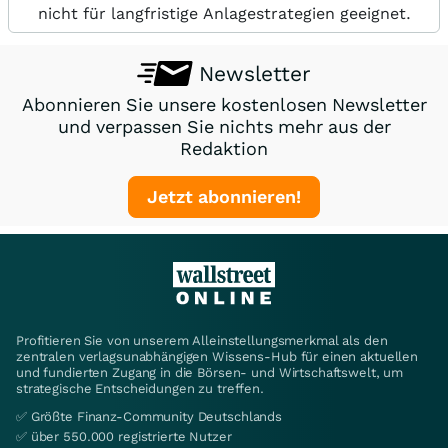
nicht für langfristige Anlagestrategien geeignet.
Newsletter
Abonnieren Sie unsere kostenlosen Newsletter
und verpassen Sie nichts mehr aus der
Redaktion
Jetzt abonnieren!
Profitieren Sie von unserem Alleinstellungsmerkmal als den
zentralen verlagsunabhängigen Wissens-Hub für einen aktuellen
und fundierten Zugang in die Börsen- und Wirtschaftswelt, um
strategische Entscheidungen zu treffen.
✅ Größte Finanz-Community Deutschlands
✅ über 550.000 registrierte Nutzer