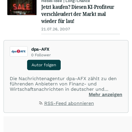
Hebel-Idee | Long-Chance
Jetzt kaufen? Diesen KI-Profiteur
verschleudert der Markt mal
wieder für lau!
21.07.26, 20:07
dpa-AFX
0
Follower
Autor folgen
Die Nachrichtenagentur dpa-AFX zählt zu den
führenden Anbietern von Finanz- und
Wirtschaftsnachrichten in deutscher und
englischer Sprache. Gestützt auf ein
Mehr anzeigen
internationales Agentur-Netzwerk berichtet
RSS-Feed abonnieren
dpa-AFX unabhängig, zuverlässig und schnell
von allen wichtigen Finanzstandorten der Welt.
Die Nutzung der Inhalte in Form eines RSS-
Feeds ist ausschließlich für private und nicht
kommerzielle Internetangebote zulässig. Eine