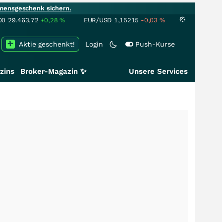
mensgeschenk sichern.
00
29.463,72
+0,28
%
EUR/USD
1,15215
-0,03
%
Aktie geschenkt!
Login
Push-Kurse
zins
Broker-Magazin ✨
Unsere Services