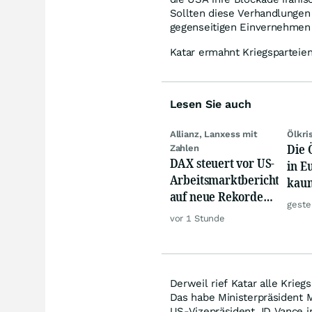
Sollten diese Verhandlungen
gegenseitigen Einvernehmen 
Katar ermahnt Kriegsparteien
Lesen Sie auch
Allianz, Lanxess mit
Ölkri
Die 
Zahlen
DAX steuert vor US-
in E
Arbeitsmarktbericht
kau
auf neue Rekorde
geste
zu, Öl steigt
vor 1 Stunde
Derweil rief Katar alle Krie
Das habe Ministerpräsident 
US-Vizepräsident JD Vance i