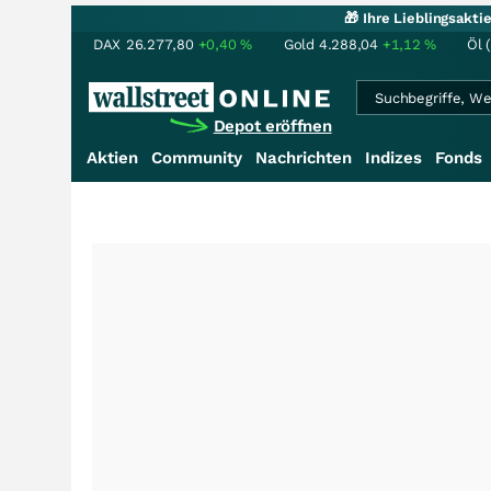
🎁 Ihre Lieblingsakt
DAX
26.277,80
+0,40
%
Gold
4.288,04
+1,12
%
Öl 
Depot eröffnen
Aktien
Community
Nachrichten
Indizes
Fonds