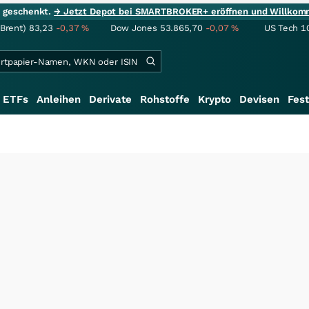
ie geschenkt.
→ Jetzt Depot bei SMARTBROKER+ eröffnen und Willkom
(Brent)
83,23
-0,37
%
Dow Jones
53.865,70
-0,07
%
US Tech 1
ETFs
Anleihen
Derivate
Rohstoffe
Krypto
Devisen
Fest