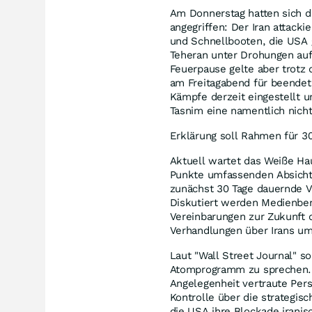
Am Donnerstag hatten sich de
angegriffen: Der Iran attack
und Schnellbooten, die USA g
Teheran unter Drohungen auf,
Feuerpause gelte aber trotz d
am Freitagabend für beendet
Kämpfe derzeit eingestellt un
Tasnim eine namentlich nicht
Erklärung soll Rahmen für 3
Aktuell wartet das Weiße Hau
Punkte umfassenden Absichts
zunächst 30 Tage dauernde V
Diskutiert werden Medienbe
Vereinbarungen zur Zukunft 
Verhandlungen über Irans u
Laut "Wall Street Journal" so
Atomprogramm zu sprechen. D
Angelegenheit vertraute Pers
Kontrolle über die strategi
die USA ihre Blockade irani