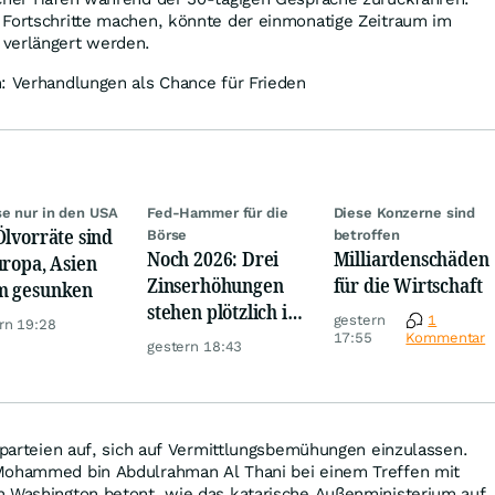
 Fortschritte machen, könnte der einmonatige Zeitraum im
verlängert werden.
: Verhandlungen als Chance für Frieden
se nur in den USA
Fed-Hammer für die
Diese Konzerne sind
Ölvorräte sind
Börse
betroffen
Noch 2026: Drei
Milliardenschäden
uropa, Asien
Zinserhöhungen
für die Wirtschaft
m gesunken
stehen plötzlich im
gestern
1
rn 19:28
Raum
17:55
Kommentar
gestern 18:43
gsparteien auf, sich auf Vermittlungsbemühungen einzulassen.
Mohammed bin Abdulrahman Al Thani bei einem Treffen mit
n Washington betont, wie das katarische Außenministerium auf