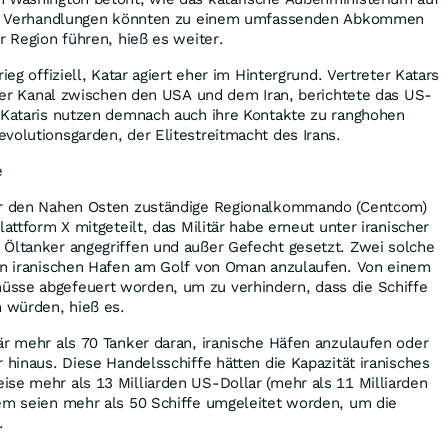
 Die Verhandlungen könnten zu einem umfassenden Abkommen
r Region führen, hieß es weiter.
ieg offiziell, Katar agiert eher im Hintergrund. Vertreter Katars
eller Kanal zwischen den USA und dem Iran, berichtete das US-
e Kataris nutzen demnach auch ihre Kontakte zu ranghohen
volutionsgarden, der Elitestreitmacht des Irans.
e
für den Nahen Osten zuständige Regionalkommando (Centcom)
lattform X mitgeteilt, das Militär habe erneut unter iranischer
 Öltanker angegriffen und außer Gefecht gesetzt. Zwei solche
nen iranischen Hafen am Golf von Oman anzulaufen. Von einem
sse abgefeuert worden, um zu verhindern, dass die Schiffe
 würden, hieß es.
är mehr als 70 Tanker daran, iranische Häfen anzulaufen oder
 hinaus. Diese Handelsschiffe hätten die Kapazität iranisches
se mehr als 13 Milliarden US-Dollar (mehr als 11 Milliarden
dem seien mehr als 50 Schiffe umgeleitet worden, um die
.