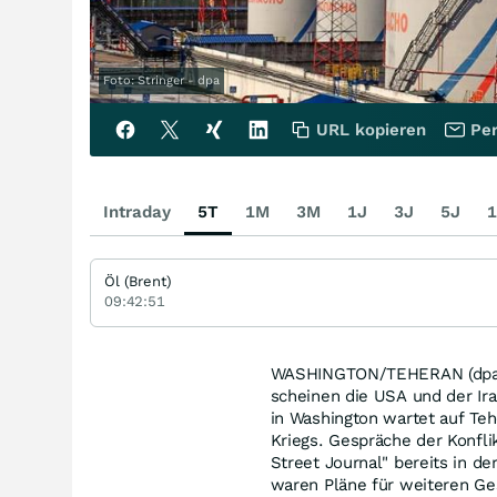
Foto: Stringer - dpa
URL kopieren
Per
Intraday
5T
1M
3M
1J
3J
5J
1
Öl (Brent)
09:42:51
WASHINGTON/TEHERAN (dpa-AF
scheinen die USA und der Ira
in Washington wartet auf Teh
Kriegs. Gespräche der Konfli
Street Journal" bereits in d
waren Pläne für weiteren Ge