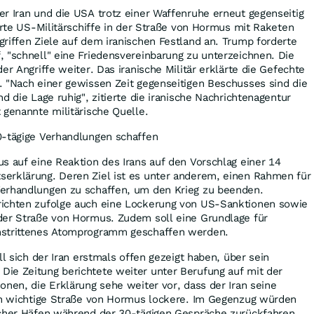
r Iran und die USA trotz einer Waffenruhe erneut gegenseitig
ierte US-Militärschiffe in der Straße von Hormus mit Raketen
riffen Ziele auf dem iranischen Festland an. Trump forderte
 "schnell" eine Friedensvereinbarung zu unterzeichnen. Die
er Angriffe weiter. Das iranische Militär erklärte die Gefechte
. "Nach einer gewissen Zeit gegenseitigen Beschusses sind die
d die Lage ruhig", zitierte die iranische Nachrichtenagentur
 genannte militärische Quelle.
0-tägige Verhandlungen schaffen
s auf eine Reaktion des Irans auf den Vorschlag einer 14
erklärung. Deren Ziel ist es unter anderem, einen Rahmen für
erhandlungen zu schaffen, um den Krieg zu beenden.
richten zufolge auch eine Lockerung von US-Sanktionen sowie
der Straße von Hormus. Zudem soll eine Grundlage für
mstrittenes Atomprogramm geschaffen werden.
ll sich der Iran erstmals offen gezeigt haben, über sein
ie Zeitung berichtete weiter unter Berufung auf mit der
onen, die Erklärung sehe weiter vor, dass der Iran seine
sch wichtige Straße von Hormus lockere. Im Gegenzug würden
scher Häfen während der 30-tägigen Gespräche zurückfahren.