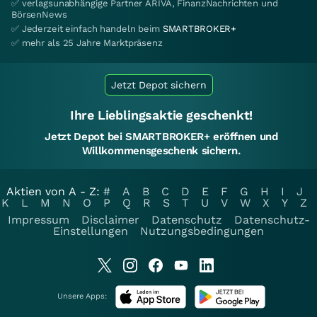
✅ verlagsunabhängige Partner ARIVA, FinanzNachrichten und
BörsenNews
✅ Jederzeit einfach handeln beim
SMARTBROKER+
✅ mehr als 25 Jahre Marktpräsenz
Jetzt Depot sichern
Ihre Lieblingsaktie geschenkt!
Jetzt Depot bei SMARTBROKER+ eröffnen und
Willkommensgeschenk sichern.
Aktien von A - Z:
#
A
B
C
D
E
F
G
H
I
J
K
L
M
N
O
P
Q
R
S
T
U
V
W
X
Y
Z
Impressum
Disclaimer
Datenschutz
Datenschutz-
Einstellungen
Nutzungsbedingungen
Unsere Apps: