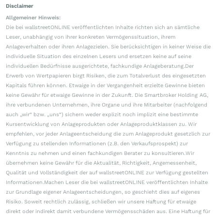
Disclaimer
Allgemeiner Hinweis:
Die bei wallstreetONLINE veröffentlichten Inhalte richten sich an sämtliche
Leser, unabhängig von ihrer konkreten Vermögenssituation, ihrem
Anlageverhalten oder ihren Anlagezielen. Sie berücksichtigen in keiner Weise die
individuelle Situation des einzelnen Lesers und ersetzen keine auf seine
individuellen Bedürfnisse ausgerichtete, fachkundige Anlageberatung.Der
Erwerb von Wertpapieren birgt Risiken, die zum Totalverlust des eingesetzten
Kapitals führen können. Etwaige in der Vergangenheit erzielte Gewinne bieten
keine Gewähr für etwaige Gewinne in der Zukunft. Die Smartbroker Holding AG,
ihre verbundenen Unternehmen, ihre Organe und ihre Mitarbeiter (nachfolgend
auch „wir“ bzw. „uns“) sichern weder explizit noch implizit eine bestimmte
Kursentwicklung von Anlageprodukten oder Anlageproduktklassen zu. Wir
empfehlen, vor jeder Anlageentscheidung die zum Anlageprodukt gesetzlich zur
Verfügung zu stellenden Informationen (z.B. den Verkaufsprospekt) zur
Kenntnis zu nehmen und einen fachkundigen Berater zu konsultieren.Wir
übernehmen keine Gewähr für die Aktualität, Richtigkeit, Angemessenheit,
Qualität und Vollständigkeit der auf wallstreetONLINE zur Verfügung gestellten
Informationen.Machen Leser die bei wallstreetONLINE veröffentlichten Inhalte
zur Grundlage eigener Anlageentscheidungen, so geschieht dies auf eigenes
Risiko. Soweit rechtlich zulässig, schließen wir unsere Haftung für etwaige
direkt oder indirekt damit verbundene Vermögensschäden aus. Eine Haftung für