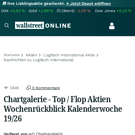
🎁 Ihre Lieblingsaktie geschenkt.
→ Jetzt Depot eröffnen
DAX
+0,62
%
Gold
+1,99
%
Öl (Brent)
-1,05
%
Dow Jones
+0,10
%
Aktien
Logitech International Aktie
Startseite
Nachrichten zu Logitech International
1645
0 Kommentare
Chartgalerie - Top / Flop Aktien
Wochenrückblick Kalenderwoche
19/26
Verfasst von
wO Chartvergleich