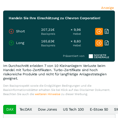
Anzeige
Handeln Sie Ihre Einschätzung zu Chevron Corporation!
207,31€
× 9,96
Short
Basispreis
Hebel
165,63€
× 8,60
Long
Basispreis
Hebel
Präsentiert von
Im Durchschnitt erleiden 7 von 10 Kleinanlegern Verluste beim
Handel mit Turbo-Zertifikaten. Turbo-Zertifikate sind hoch
risikoreiche Produkte und nicht für langfristige Anlagestrategien
geeignet.
Den Basisprospekt sowie die Endgültigen Bedingungen und die
Basisinformationsblätter erhalten Sie bei Klick auf das Disclaimer Dokument.
Beachten Sie auch die
weiteren Hinweise
zu dieser Werbung.
DAX
TecDAX
Dow Jones
US Tech 100
E-Stoxx 50
S