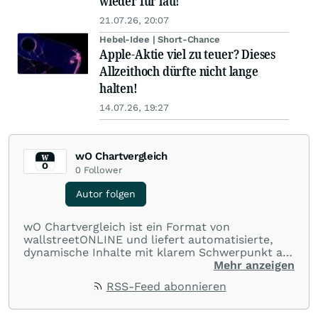
wieder für lau!
21.07.26, 20:07
Hebel-Idee | Short-Chance
Apple-Aktie viel zu teuer? Dieses
Allzeithoch dürfte nicht lange
halten!
14.07.26, 19:27
wO Chartvergleich
0
Follower
Autor folgen
wO Chartvergleich ist ein Format von
wallstreetONLINE und liefert automatisierte,
dynamische Inhalte mit klarem Schwerpunkt auf
Charts und Performance-Vergleiche. Im Fokus
Mehr anzeigen
stehen technische Entwicklungen und
RSS-Feed abonnieren
Kursverläufe einer breiten Auswahl an Aktien
und Indizes. So erhalten Anleger schnell einen
Überblick über auffällige Bewegungen und