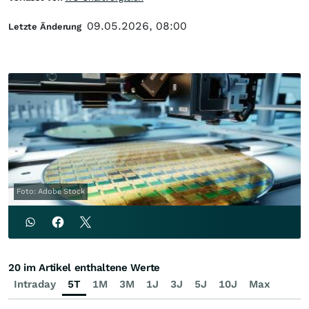
09.05.2026, 08:00
Letzte Änderung
Foto: Adobe Stock
20 im Artikel enthaltene Werte
Intraday
5T
1M
3M
1J
3J
5J
10J
Max