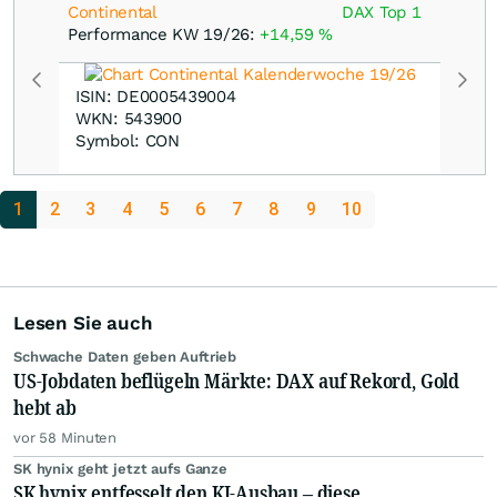
Continental
DAX Top 1
Performance KW 19/26:
+14,59
%
ISIN: DE0005439004
WKN: 543900
Symbol: CON
1
2
3
4
5
6
7
8
9
10
Lesen Sie auch
Schwache Daten geben Auftrieb
US-Jobdaten beflügeln Märkte: DAX auf Rekord, Gold
hebt ab
vor 58 Minuten
SK hynix geht jetzt aufs Ganze
SK hynix entfesselt den KI-Ausbau – diese