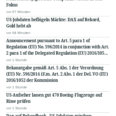
Fokus
vor 57 Minuten
US-Jobdaten beflügeln Märkte: DAX auf Rekord,
Gold hebt ab
vor 58 Minuten
Announcement pursuant to Art. 5 para 1 of
Regulation (EU) No. 596/2014 in conjunction with Art.
2 para 1 of the Delegated Regulation (EU) 2016/1052
of the Commission
vor 1 Stunde
Bekanntgabe gemäß Art. 5 Abs. 1 der Verordnung
(EU) Nr. 596/2014 i.V.m. Art. 2 Abs. 1 der Del. VO (EU)
2016/1052 der Kommission
vor 1 Stunde
US-Aufseher lassen gut 470 Boeing-Flugzeuge auf
Risse prüfen
vor 1 Stunde
Dax auf Rekordhoch - US-Jobdaten mindern