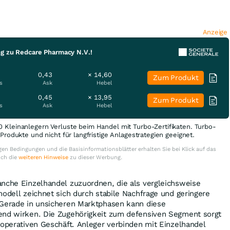
Anzeige
ng zu Redcare Pharmacy N.V.!
0,43
× 14,60
Zum Produkt
s
Ask
Hebel
0,45
× 13,95
Zum Produkt
s
Ask
Hebel
0 Kleinanlegern Verluste beim Handel mit Turbo-Zertifikaten. Turbo-
e Produkte und nicht für langfristige Anlagestrategien geeignet.
en Bedingungen und die Basisinformationsblätter erhalten Sie bei Klick auf das
uch die
weiteren Hinweise
zu dieser Werbung.
anche Einzelhandel zuzuordnen, die als vergleichsweise
modell zeichnet sich durch stabile Nachfrage und geringere
 Gerade in unsicheren Marktphasen kann diese
end wirken. Die Zugehörigkeit zum defensiven Segment sorgt
 operativen Geschäft. Anleger verbinden mit Einzelhandel