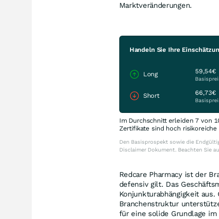
Marktveränderungen.
Handeln Sie Ihre Einschätzu
59,54€
Long
Basisprei
66,73€
Short
Basisprei
Im Durchschnitt erleiden 7 von 1
Zertifikate sind hoch risikoreich
Den Basisprospekt sowie die Endgültig
Disclaimer Dokument. Beachten Sie a
Redcare Pharmacy ist der Br
defensiv gilt. Das Geschäfts
Konjunkturabhängigkeit aus.
Branchenstruktur unterstütz
für eine solide Grundlage im