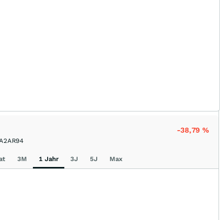
-38,79
%
A2AR94
at
3M
1 Jahr
3J
5J
Max