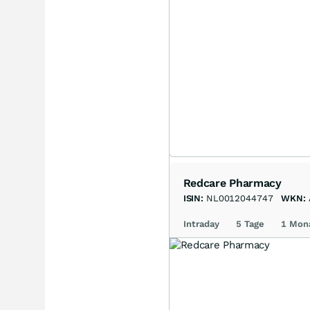
Redcare Pharmacy
ISIN:
NL0012044747
WKN:
Intraday
5 Tage
1 Mon