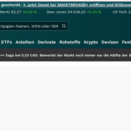
ie geschenkt.
→ Jetzt Depot bei SMARTBROKER+ eröffnen und Willkom
Brent)
82,27
+0,02
%
Dow Jones
54.036,10
+0,25
%
US Tech 1
ETFs
Anleihen
Derivate
Rohstoffe
Krypto
Devisen
Fest
 CAD: Bewertet der Markt noch immer nur die Hälfte der Story?
+++