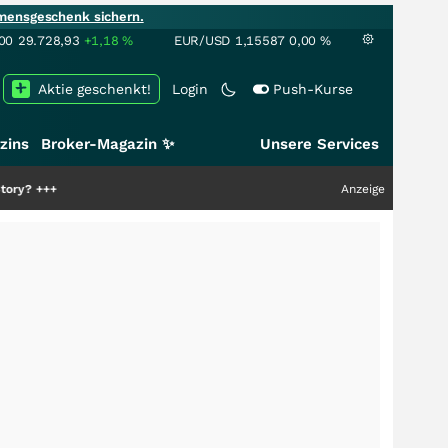
mensgeschenk sichern.
00
29.728,93
+1,18
%
EUR/USD
1,15587
0,00
%
Aktie geschenkt!
Login
Push-Kurse
zins
Broker-Magazin ✨
Unsere Services
Anzeige