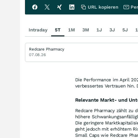
URL kopieren
Per
Intraday
5T
1M
3M
1J
3J
5J
1
Redcare Pharmacy
07.08.26
Die Performance im April 20
verbessertes Vertrauen hin. 
Relevante Markt- und Un
Redcare Pharmacy zählt zu 
höhere Schwankungsanfälligk
Die geringere Marktkapitalis
geht jedoch mit erhöhtem Ris
Small Caps wie Redcare Phar