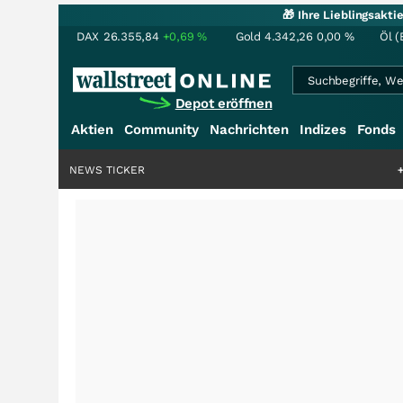
🎁 Ihre Lieblingsakt
DAX
26.355,84
+0,69
%
Gold
4.342,26
0,00
%
Öl (
Depot eröffnen
Aktien
Community
Nachrichten
Indizes
Fonds
NEWS TICKER
+++
Saga bei 0,53