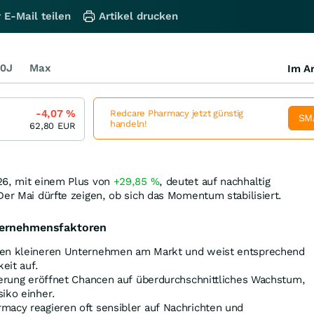
 E-Mail teilen
Artikel drucken
0J
Max
Im Ar
-4,07
%
Redcare Pharmacy jetzt günstig
SM
handeln!
62,80
EUR
26, mit einem Plus von
+29,85
%
, deutet auf nachhaltig
Der Mai dürfte zeigen, ob sich das Momentum stabilisiert.
ternehmensfaktoren
den kleineren Unternehmen am Markt und weist entsprechend
eit auf.
ierung eröffnet Chancen auf überdurchschnittliches Wachstum,
iko einher.
macy reagieren oft sensibler auf Nachrichten und