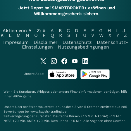
Jetzt Depot bei SMARTBROKER+ eröffnen und
Willkommensgeschenk sichern.
Aktien von A - Z:
#
A
B
C
D
E
F
G
H
I
J
K
L
M
N
O
P
Q
R
S
T
U
V
W
X
Y
Z
Impressum
Disclaimer
Datenschutz
Datenschutz-
Einstellungen
Nutzungsbedingungen
Unsere Apps:
Wenn Sie Kursdaten, Widgets oder andere Finanzinformationen benötigen, hilft
Ihnen
ARIVA
gerne.
Unsere User schätzen wallstreet-online.de: 4.8 von 5 Sternen ermittelt aus 285
Bewertungen bei www.kagels-trading.de
Zeitverzögerung der Kursdaten: Deutsche Börsen +15 Min. NASDAQ +15 Min.
NYSE +20 Min. AMEX +20 Min. Dow Jones +15 Min. Alle Angaben ohne Gewähr.