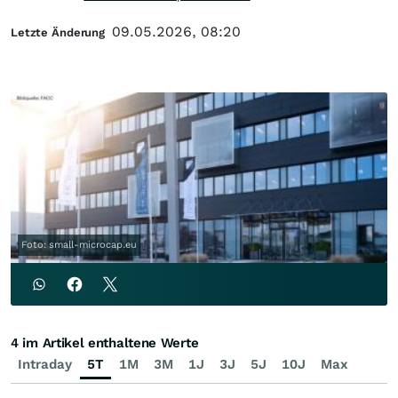
09.05.2026, 08:20
Letzte Änderung
Foto: small-microcap.eu
4 im Artikel enthaltene Werte
Intraday
5T
1M
3M
1J
3J
5J
10J
Max