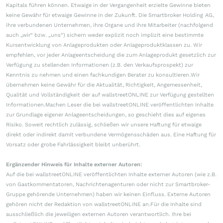
Kapitals führen können. Etwaige in der Vergangenheit erzielte Gewinne bieten
keine Gewähr für etwaige Gewinne in der Zukunft. Die Smartbroker Holding AG,
ihre verbundenen Unternehmen, ihre Organe und ihre Mitarbeiter (nachfolgend
auch „wir“ bzw. „uns“) sichern weder explizit noch implizit eine bestimmte
Kursentwicklung von Anlageprodukten oder Anlageproduktklassen zu. Wir
empfehlen, vor jeder Anlageentscheidung die zum Anlageprodukt gesetzlich zur
Verfügung zu stellenden Informationen (z.B. den Verkaufsprospekt) zur
Kenntnis zu nehmen und einen fachkundigen Berater zu konsultieren.Wir
übernehmen keine Gewähr für die Aktualität, Richtigkeit, Angemessenheit,
Qualität und Vollständigkeit der auf wallstreetONLINE zur Verfügung gestellten
Informationen.Machen Leser die bei wallstreetONLINE veröffentlichten Inhalte
zur Grundlage eigener Anlageentscheidungen, so geschieht dies auf eigenes
Risiko. Soweit rechtlich zulässig, schließen wir unsere Haftung für etwaige
direkt oder indirekt damit verbundene Vermögensschäden aus. Eine Haftung für
Vorsatz oder grobe Fahrlässigkeit bleibt unberührt.
Ergänzender Hinweis für Inhalte externer Autoren:
Auf die bei wallstreetONLINE veröffentlichten Inhalte externer Autoren (wie z.B.
von Gastkommentatoren, Nachrichtenagenturen oder nicht zur Smartbroker-
Gruppe gehörende Unternehmen) haben wir keinen Einfluss. Externe Autoren
gehören nicht der Redaktion von wallstreetONLINE an.Für die Inhalte sind
ausschließlich die jeweiligen externen Autoren verantwortlich. Ihre bei