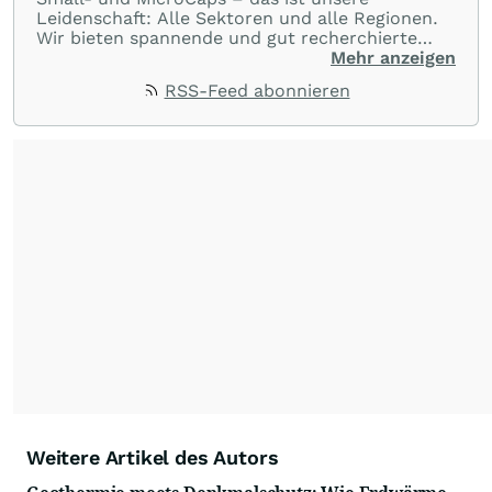
Leidenschaft: Alle Sektoren und alle Regionen.
Wir bieten spannende und gut recherchierte
Einblicke in branchen- und marktbezogene
Mehr anzeigen
Nachrichten. Unsere Journalisten verfügen über
RSS-Feed abonnieren
umfangreiche Erfahrungen in der Branche und
berichten über ihre jeweiligen Sektoren, damit
Sie die neuesten Nachrichten von einigen der
besten Reporter des Landes erhalten.
Weitere Artikel des Autors