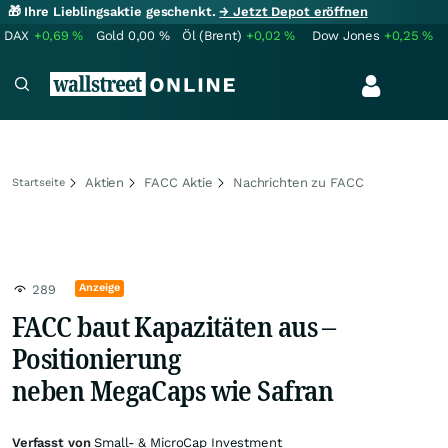
🎁 Ihre Lieblingsaktie geschenkt.
→ Jetzt Depot eröffnen
DAX
+0,69
%
Gold
0,00
%
Öl (Brent)
+0,02
%
Dow Jones
+0,25
%
Aktien
FACC Aktie
Nachrichten zu FACC
Startseite
Anzeige
289
FACC baut Kapazitäten aus –
Positionierung
neben MegaCaps wie Safran
Verfasst von
Small- & MicroCap Investment