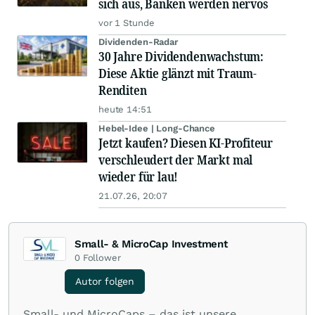
sich aus, Banken werden nervös
vor 1 Stunde
Dividenden-Radar
30 Jahre Dividendenwachstum:
Diese Aktie glänzt mit Traum-
Renditen
heute 14:51
Hebel-Idee | Long-Chance
Jetzt kaufen? Diesen KI-Profiteur
verschleudert der Markt mal
wieder für lau!
21.07.26, 20:07
Small- & MicroCap Investment
0
Follower
Autor folgen
Small- und MicroCaps – das ist unsere