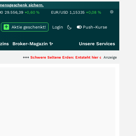
mensgeschenk sichern.
00
29.556,39
+0,60
%
EUR/USD
1,15335
+0,08
%
Aktie geschenkt!
Login
Push-Kurse
zins
Broker-Magazin ✨
Unsere Services
++
Schwere Seltene Erden: Entsteht hier die nächste Milliardenstory?
Anzeige
+++