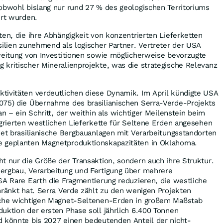
obwohl bislang nur rund 27 % des geologischen Territoriums
ert wurden.
ten, die ihre Abhängigkeit von konzentrierten Lieferketten
silien zunehmend als logischer Partner. Vertreter der USA
weitung von Investitionen sowie möglicherweise bevorzugte
kritischer Mineralienprojekte, was die strategische Relevanz
.
tivitäten verdeutlichen diese Dynamik. Im April kündigte USA
075) die Übernahme des brasilianischen Serra-Verde-Projekts
an – ein Schritt, der weithin als wichtiger Meilenstein beim
egrierten westlichen Lieferkette für Seltene Erden angesehen
det brasilianische Bergbauanlagen mit Verarbeitungsstandorten
e geplanten Magnetproduktionskapazitäten in Oklahoma.
t nur die Größe der Transaktion, sondern auch ihre Struktur.
ergbau, Verarbeitung und Fertigung über mehrere
SA Rare Earth die Fragmentierung reduzieren, die westliche
hränkt hat. Serra Verde zählt zu den wenigen Projekten
iche wichtigen Magnet-Seltenen-Erden in großem Maßstab
uktion der ersten Phase soll jährlich 6.400 Tonnen
d könnte bis 2027 einen bedeutenden Anteil der nicht-