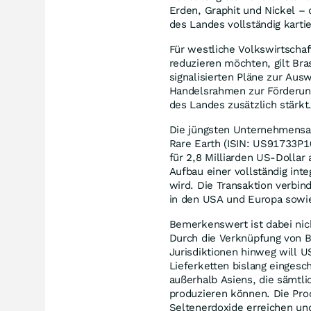
Erden, Graphit und Nickel – 
des Landes vollständig karti
Für westliche Volkswirtschaf
reduzieren möchten, gilt Bra
signalisierten Pläne zur Aus
Handelsrahmen zur Förderung 
des Landes zusätzlich stärkt
Die jüngsten Unternehmensak
Rare Earth (ISIN: US91733P1
für 2,8 Milliarden US-Dollar 
Aufbau einer vollständig int
wird. Die Transaktion verbin
in den USA und Europa sowi
Bemerkenswert ist dabei nich
Durch die Verknüpfung von B
Jurisdiktionen hinweg will U
Lieferketten bislang eingesc
außerhalb Asiens, die sämtl
produzieren können. Die Prod
Seltenerdoxide erreichen un