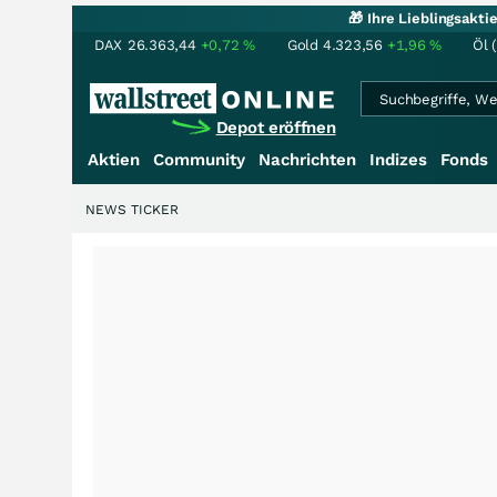
🎁 Ihre Lieblingsakt
DAX
26.363,44
+0,72
%
Gold
4.323,56
+1,96
%
Öl 
Depot eröffnen
Aktien
Community
Nachrichten
Indizes
Fonds
NEWS TICKER