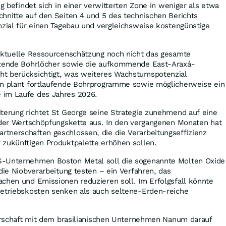
ng befindet sich in einer verwitterten Zone in weniger als etwa
hnitte auf den Seiten 4 und 5 des technischen Berichts
nzial für einen Tagebau und vergleichsweise kostengünstige
 aktuelle Ressourcenschätzung noch nicht das gesamte
utzende Bohrlöcher sowie die aufkommende East-Araxá-
ht berücksichtigt, was weiteres Wachstumspotenzial
en plant fortlaufende Bohrprogramme sowie möglicherweise ein
 im Laufe des Jahres 2026.
terung richtet St George seine Strategie zunehmend auf eine
g der Wertschöpfungskette aus. In den vergangenen Monaten hat
tnerschaften geschlossen, die die Verarbeitungseffizienz
 zukünftigen Produktpalette erhöhen sollen.
S-Unternehmen Boston Metal soll die sogenannte Molten Oxide
 die Niobverarbeitung testen – ein Verfahren, das
chen und Emissionen reduzieren soll. Im Erfolgsfall könnte
Betriebskosten senken als auch seltene-Erden-reiche
nerschaft mit dem brasilianischen Unternehmen Nanum darauf