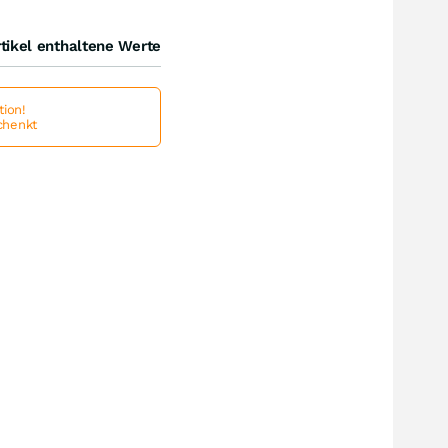
tikel enthaltene Werte
ion!
schenkt