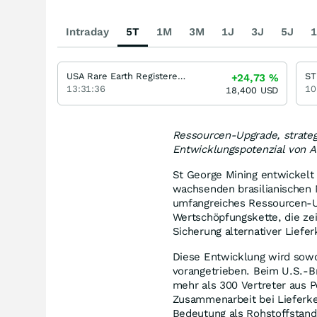
Intraday
5T
1M
3M
1J
3J
5J
1
USA Rare Earth Registered (A)
ST
+24,73
%
13:31:36
10
18,400
USD
Ressourcen-Upgrade, strateg
Entwicklungspotenzial von A
St George Mining entwickel
wachsenden brasilianischen M
umfangreiches Ressourcen-U
Wertschöpfungskette, die zei
Sicherung alternativer Liefe
Diese Entwicklung wird sowo
vorangetrieben. Beim U.S.-Br
mehr als 300 Vertreter aus P
Zusammenarbeit bei Lieferke
Bedeutung als Rohstoffstan