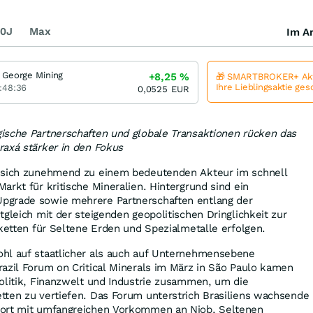
0J
Max
Im Ar
 George Mining
+8,25
%
🎁 SMARTBROKER+ Akt
Ihre Lieblingsaktie ge
:48:36
0,0525
EUR
ische Partnerschaften und globale Transaktionen rücken das
raxá stärker in den Fokus
t sich zunehmend zu einem bedeutenden Akteur im schnell
arkt für kritische Mineralien. Hintergrund sind ein
pgrade sowie mehrere Partnerschaften entlang der
tgleich mit der steigenden geopolitischen Dringlichkeit zur
rketten für Seltene Erden und Spezialmetalle erfolgen.
hl auf staatlicher als auch auf Unternehmensebene
azil Forum on Critical Minerals im März in São Paulo kamen
olitik, Finanzwelt und Industrie zusammen, um die
tten zu vertiefen. Das Forum unterstrich Brasiliens wachsende
dort mit umfangreichen Vorkommen an Niob, Seltenen