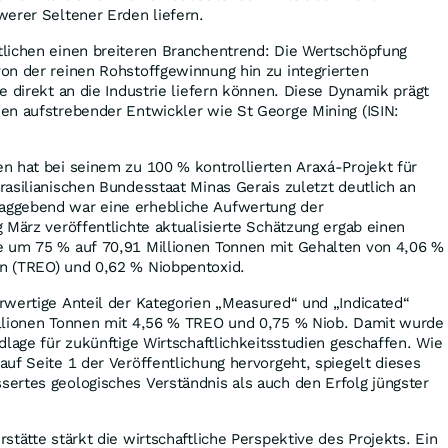
werer Seltener Erden liefern.
lichen einen breiteren Branchentrend: Die Wertschöpfung
on der reinen Rohstoffgewinnung hin zu integrierten
e direkt an die Industrie liefern können. Diese Dynamik prägt
en aufstrebender Entwickler wie St George Mining (ISIN:
n hat bei seinem zu 100 % kontrollierten Araxá-Projekt für
asilianischen Bundesstaat Minas Gerais zuletzt deutlich an
ggebend war eine erhebliche Aufwertung der
 März veröffentlichte aktualisierte Schätzung ergab einen
 um 75 % auf 70,91 Millionen Tonnen mit Gehalten von 4,06 %
n (TREO) und 0,62 % Niobpentoxid.
rwertige Anteil der Kategorien „Measured“ und „Indicated“
llionen Tonnen mit 4,56 % TREO und 0,75 % Niob. Damit wurde
dlage für zukünftige Wirtschaftlichkeitsstudien geschaffen. Wie
uf Seite 1 der Veröffentlichung hervorgeht, spiegelt dieses
ertes geologisches Verständnis als auch den Erfolg jüngster
stätte stärkt die wirtschaftliche Perspektive des Projekts. Ein