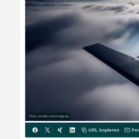
Foto: small-microcap.eu
URL kopieren
Per