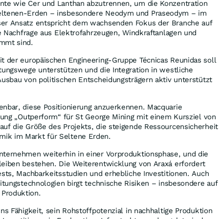
nte wie Cer und Lanthan abzutrennen, um die Konzentration
eltenen-Erden – insbesondere Neodym und Praseodym – im
ser Ansatz entspricht dem wachsenden Fokus der Branche auf
die Nachfrage aus Elektrofahrzeugen, Windkraftanlagen und
immt sind.
it der europäischen Engineering-Gruppe Técnicas Reunidas soll
tungswege unterstützen und die Integration in westliche
Ausbau von politischen Entscheidungsträgern aktiv unterstützt
enbar, diese Positionierung anzuerkennen. Macquarie
ufung „Outperform“ für St George Mining mit einem Kursziel von
auf die Größe des Projekts, die steigende Ressourcensicherheit
ik im Markt für Seltene Erden.
nternehmen weiterhin in einer Vorproduktionsphase, und die
leiben bestehen. Die Weiterentwicklung von Araxá erfordert
ests, Machbarkeitsstudien und erhebliche Investitionen. Auch
eitungstechnologien birgt technische Risiken – insbesondere auf
 Produktion.
ns Fähigkeit, sein Rohstoffpotenzial in nachhaltige Produktion