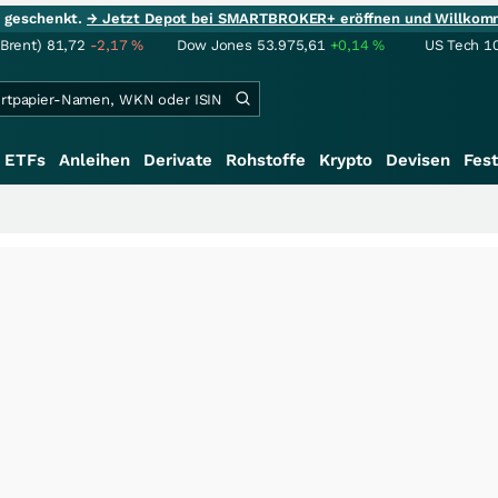
ie geschenkt.
→ Jetzt Depot bei SMARTBROKER+ eröffnen und Willkom
(Brent)
81,72
-2,17
%
Dow Jones
53.975,61
+0,14
%
US Tech 1
ETFs
Anleihen
Derivate
Rohstoffe
Krypto
Devisen
Fest
+