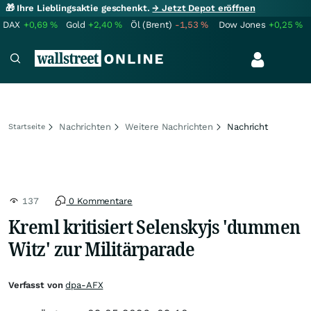
🎁 Ihre Lieblingsaktie geschenkt.
→ Jetzt Depot eröffnen
DAX
+0,69
%
Gold
+2,40
%
Öl (Brent)
-1,53
%
Dow Jones
+0,25
%
Nachrichten
Weitere Nachrichten
Nachricht
Startseite
137
0 Kommentare
Kreml kritisiert Selenskyjs 'dummen
Witz' zur Militärparade
Verfasst von
dpa-AFX