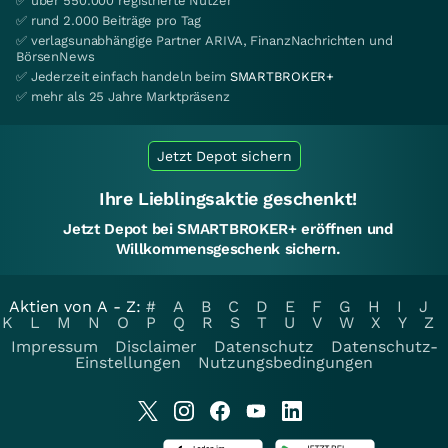
✅ über 550.000 registrierte Nutzer
✅ rund 2.000 Beiträge pro Tag
✅ verlagsunabhängige Partner ARIVA, FinanzNachrichten und
BörsenNews
✅ Jederzeit einfach handeln beim
SMARTBROKER+
✅ mehr als 25 Jahre Marktpräsenz
Jetzt Depot sichern
Ihre Lieblingsaktie geschenkt!
Jetzt Depot bei SMARTBROKER+ eröffnen und
Willkommensgeschenk sichern.
Aktien von A - Z:
#
A
B
C
D
E
F
G
H
I
J
K
L
M
N
O
P
Q
R
S
T
U
V
W
X
Y
Z
Impressum
Disclaimer
Datenschutz
Datenschutz-
Einstellungen
Nutzungsbedingungen