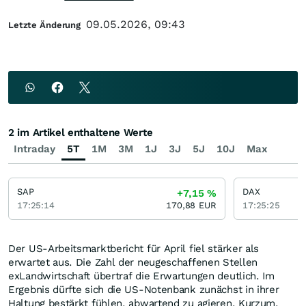
09.05.2026, 09:43
Letzte Änderung
2 im Artikel enthaltene Werte
Intraday
5T
1M
3M
1J
3J
5J
10J
Max
SAP
DAX
+7,15
%
17:25:14
170,88
EUR
17:25:25
Der US-Arbeitsmarktbericht für April fiel stärker als
erwartet aus. Die Zahl der neugeschaffenen Stellen
exLandwirtschaft übertraf die Erwartungen deutlich. Im
Ergebnis dürfte sich die US-Notenbank zunächst in ihrer
Haltung bestärkt fühlen, abwartend zu agieren. Kurzum.