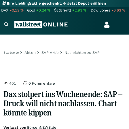
🎁 Ihre Lieblingsaktie geschenkt.
→ Jetzt Depot eröffnen
DAX
-0,12
%
Gold
+0,24
%
Öl (Brent)
+2,93
%
Dow Jones
-0,63
%
Aktien
SAP Aktie
Nachrichten zu SAP
Startseite
401
0 Kommentare
Dax stolpert ins Wochenende: SAP –
Druck will nicht nachlassen. Chart
könnte kippen
Verfasst von
BörsenNEWS.de