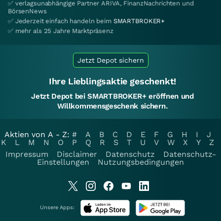
✅ verlagsunabhängige Partner ARIVA, FinanzNachrichten und
BörsenNews
✅ Jederzeit einfach handeln beim
SMARTBROKER+
✅ mehr als 25 Jahre Marktpräsenz
Jetzt Depot sichern
Ihre Lieblingsaktie geschenkt!
Jetzt Depot bei SMARTBROKER+ eröffnen und
Willkommensgeschenk sichern.
Aktien von A - Z:
#
A
B
C
D
E
F
G
H
I
J
K
L
M
N
O
P
Q
R
S
T
U
V
W
X
Y
Z
Impressum
Disclaimer
Datenschutz
Datenschutz-
Einstellungen
Nutzungsbedingungen
Unsere Apps: