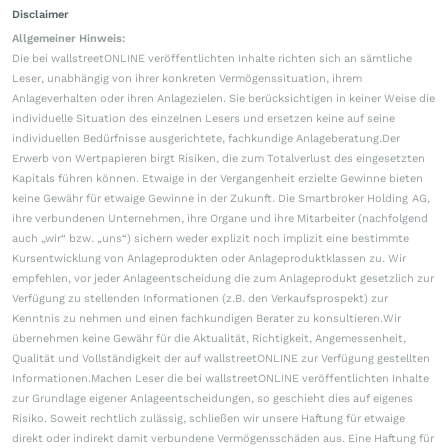
Disclaimer
Allgemeiner Hinweis:
Die bei wallstreetONLINE veröffentlichten Inhalte richten sich an sämtliche
Leser, unabhängig von ihrer konkreten Vermögenssituation, ihrem
Anlageverhalten oder ihren Anlagezielen. Sie berücksichtigen in keiner Weise die
individuelle Situation des einzelnen Lesers und ersetzen keine auf seine
individuellen Bedürfnisse ausgerichtete, fachkundige Anlageberatung.Der
Erwerb von Wertpapieren birgt Risiken, die zum Totalverlust des eingesetzten
Kapitals führen können. Etwaige in der Vergangenheit erzielte Gewinne bieten
keine Gewähr für etwaige Gewinne in der Zukunft. Die Smartbroker Holding AG,
ihre verbundenen Unternehmen, ihre Organe und ihre Mitarbeiter (nachfolgend
auch „wir“ bzw. „uns“) sichern weder explizit noch implizit eine bestimmte
Kursentwicklung von Anlageprodukten oder Anlageproduktklassen zu. Wir
empfehlen, vor jeder Anlageentscheidung die zum Anlageprodukt gesetzlich zur
Verfügung zu stellenden Informationen (z.B. den Verkaufsprospekt) zur
Kenntnis zu nehmen und einen fachkundigen Berater zu konsultieren.Wir
übernehmen keine Gewähr für die Aktualität, Richtigkeit, Angemessenheit,
Qualität und Vollständigkeit der auf wallstreetONLINE zur Verfügung gestellten
Informationen.Machen Leser die bei wallstreetONLINE veröffentlichten Inhalte
zur Grundlage eigener Anlageentscheidungen, so geschieht dies auf eigenes
Risiko. Soweit rechtlich zulässig, schließen wir unsere Haftung für etwaige
direkt oder indirekt damit verbundene Vermögensschäden aus. Eine Haftung für