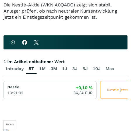
Die Nestlé-Aktie (WKN A0Q4DC) zeigt sich stabil.
Anleger prüfen, ob nach neutraler Kursentwicklung
jetzt ein Einstiegszeitpunkt gekommen ist.
1 im Artikel enthaltener Wert
Intraday
5T
1M
3M
1J
3J
5J
10J
Max
Nestle
+0,10
%
Nestle jetzt 
13:21:32
86,34
EUR
Beliebt