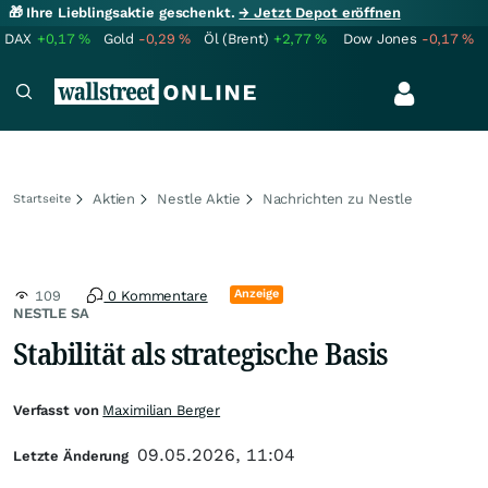
🎁 Ihre Lieblingsaktie geschenkt.
→ Jetzt Depot eröffnen
DAX
+0,17
%
Gold
-0,29
%
Öl (Brent)
+2,77
%
Dow Jones
-0,17
%
Aktien
Nestle Aktie
Nachrichten zu Nestle
Startseite
Anzeige
109
0 Kommentare
NESTLE SA
Stabilität als strategische Basis
Verfasst von
Maximilian Berger
09.05.2026, 11:04
Letzte Änderung