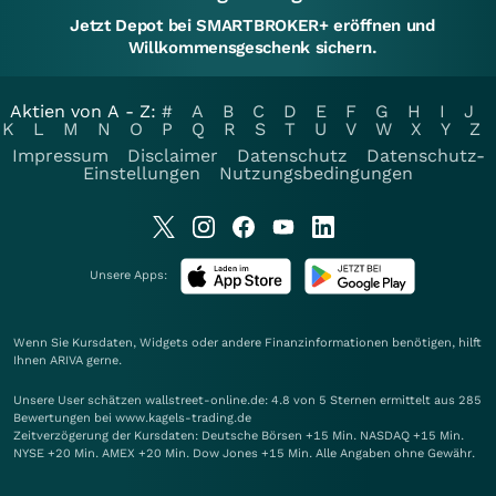
Jetzt Depot bei SMARTBROKER+ eröffnen und
Willkommensgeschenk sichern.
Aktien von A - Z:
#
A
B
C
D
E
F
G
H
I
J
K
L
M
N
O
P
Q
R
S
T
U
V
W
X
Y
Z
Impressum
Disclaimer
Datenschutz
Datenschutz-
Einstellungen
Nutzungsbedingungen
Unsere Apps:
Wenn Sie Kursdaten, Widgets oder andere Finanzinformationen benötigen, hilft
Ihnen
ARIVA
gerne.
Unsere User schätzen wallstreet-online.de: 4.8 von 5 Sternen ermittelt aus 285
Bewertungen bei www.kagels-trading.de
Zeitverzögerung der Kursdaten: Deutsche Börsen +15 Min. NASDAQ +15 Min.
NYSE +20 Min. AMEX +20 Min. Dow Jones +15 Min. Alle Angaben ohne Gewähr.