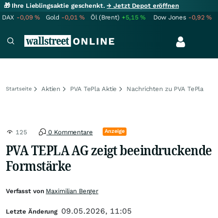
🎁 Ihre Lieblingsaktie geschenkt.
→ Jetzt Depot eröffnen
DAX
-0,09
%
Gold
-0,01
%
Öl (Brent)
+5,15
%
Dow Jones
-0,92
%
Aktien
PVA TePla Aktie
Nachrichten zu PVA TePla
Startseite
Anzeige
125
0 Kommentare
PVA TEPLA AG zeigt beeindruckende
Formstärke
Verfasst von
Maximilian Berger
09.05.2026, 11:05
Letzte Änderung