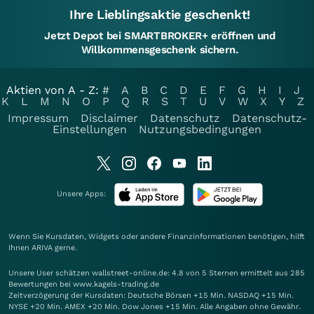
Ihre Lieblingsaktie geschenkt!
Jetzt Depot bei SMARTBROKER+ eröffnen und
Willkommensgeschenk sichern.
Aktien von A - Z:
#
A
B
C
D
E
F
G
H
I
J
K
L
M
N
O
P
Q
R
S
T
U
V
W
X
Y
Z
Impressum
Disclaimer
Datenschutz
Datenschutz-
Einstellungen
Nutzungsbedingungen
Unsere Apps:
Wenn Sie Kursdaten, Widgets oder andere Finanzinformationen benötigen, hilft
Ihnen
ARIVA
gerne.
Unsere User schätzen wallstreet-online.de: 4.8 von 5 Sternen ermittelt aus 285
Bewertungen bei www.kagels-trading.de
Zeitverzögerung der Kursdaten: Deutsche Börsen +15 Min. NASDAQ +15 Min.
NYSE +20 Min. AMEX +20 Min. Dow Jones +15 Min. Alle Angaben ohne Gewähr.