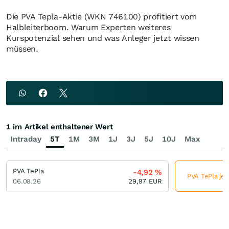
Die PVA Tepla-Aktie (WKN 746100) profitiert vom
Halbleiterboom. Warum Experten weiteres
Kurspotenzial sehen und was Anleger jetzt wissen
müssen.
1 im Artikel enthaltener Wert
Intraday
5T
1M
3M
1J
3J
5J
10J
Max
PVA TePla
-4,92
%
PVA TePla jet
06.08.26
29,97
EUR