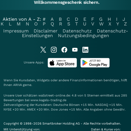
Willkommensgeschenk sichern.
Aktien von A - Z:
#
A
B
C
D
E
F
G
H
I
J
K
L
M
N
O
P
Q
R
S
T
U
V
W
X
Y
Z
Impressum
Disclaimer
Datenschutz
Datenschutz-
Einstellungen
Nutzungsbedingungen
Unsere Apps:
Wenn Sie Kursdaten, Widgets oder andere Finanzinformationen benötigen, hilft
Ihnen
ARIVA
gerne.
Unsere User schätzen wallstreet-online.de: 4.8 von 5 Sternen ermittelt aus 285
Bewertungen bei www.kagels-trading.de
Zeitverzögerung der Kursdaten: Deutsche Börsen +15 Min. NASDAQ +15 Min.
NYSE +20 Min. AMEX +20 Min. Dow Jones +15 Min. Alle Angaben ohne Gewähr.
Copyright © 1998-2026 Smartbroker Holding AG - Alle Rechte vorbehalten.
Mit Unterstützung von:
Daten & Kurse von: