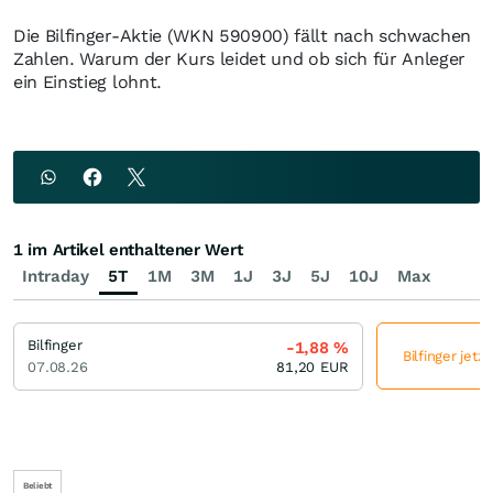
Die Bilfinger-Aktie (WKN 590900) fällt nach schwachen
Zahlen. Warum der Kurs leidet und ob sich für Anleger
ein Einstieg lohnt.
1 im Artikel enthaltener Wert
Intraday
5T
1M
3M
1J
3J
5J
10J
Max
Bilfinger
-1,88
%
Bilfinger jetz
07.08.26
81,20
EUR
Beliebt