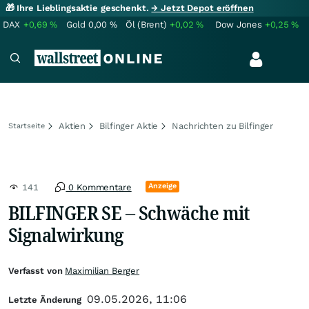
🎁 Ihre Lieblingsaktie geschenkt.
→ Jetzt Depot eröffnen
DAX
+0,69
%
Gold
0,00
%
Öl (Brent)
+0,02
%
Dow Jones
+0,25
%
Aktien
Bilfinger Aktie
Nachrichten zu Bilfinger
Startseite
Anzeige
141
0 Kommentare
BILFINGER SE – Schwäche mit
Signalwirkung
Verfasst von
Maximilian Berger
09.05.2026, 11:06
Letzte Änderung