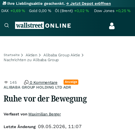
🎁 Ihre Lieblingsaktie geschenkt.
→ Jetzt Depot eröffnen
DAX
+0,69
%
Gold
0,00
%
Öl (Brent)
+0,02
%
Dow Jones
+0,25
%
Aktien
Alibaba Group Aktie
Startseite
Nachrichten zu Alibaba Group
Anzeige
145
0 Kommentare
ALIBABA GROUP HOLDING LTD ADR
Ruhe vor der Bewegung
Verfasst von
Maximilian Berger
09.05.2026, 11:07
Letzte Änderung