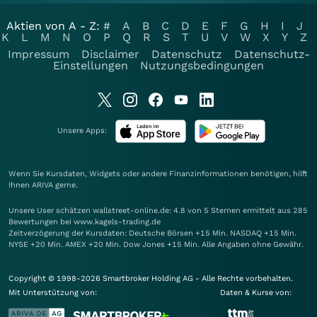
Aktien von A - Z:
#
A
B
C
D
E
F
G
H
I
J
K
L
M
N
O
P
Q
R
S
T
U
V
W
X
Y
Z
Impressum
Disclaimer
Datenschutz
Datenschutz-
Einstellungen
Nutzungsbedingungen
Unsere Apps:
Wenn Sie Kursdaten, Widgets oder andere Finanzinformationen benötigen, hilft
Ihnen
ARIVA
gerne.
Unsere User schätzen wallstreet-online.de: 4.8 von 5 Sternen ermittelt aus 285
Bewertungen bei www.kagels-trading.de
Zeitverzögerung der Kursdaten: Deutsche Börsen +15 Min. NASDAQ +15 Min.
NYSE +20 Min. AMEX +20 Min. Dow Jones +15 Min. Alle Angaben ohne Gewähr.
Copyright © 1998-2026 Smartbroker Holding AG - Alle Rechte vorbehalten.
Mit Unterstützung von:
Daten & Kurse von: