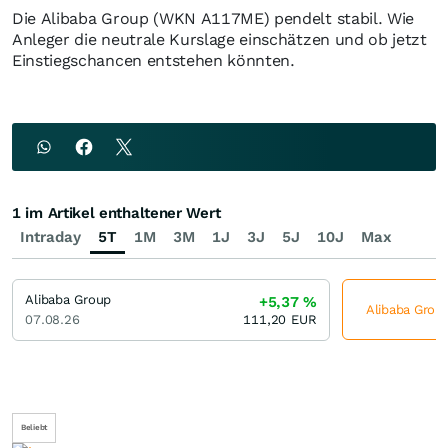
Die Alibaba Group (WKN A117ME) pendelt stabil. Wie
Anleger die neutrale Kurslage einschätzen und ob jetzt
Einstiegschancen entstehen könnten.
1 im Artikel enthaltener Wert
Intraday
5T
1M
3M
1J
3J
5J
10J
Max
Alibaba Group
+5,37
%
Alibaba Group
07.08.26
111,20
EUR
Beliebt