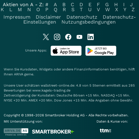
Aktien von A - Z:
#
A
B
C
D
E
F
G
H
I
J
K
L
M
N
O
P
Q
R
S
T
U
V
W
X
Y
Z
Impressum
Disclaimer
Datenschutz
Datenschutz-
Einstellungen
Nutzungsbedingungen
Unsere Apps:
Wenn Sie Kursdaten, Widgets oder andere Finanzinformationen benötigen, hilft
Ihnen
ARIVA
gerne.
Unsere User schätzen wallstreet-online.de: 4.8 von 5 Sternen ermittelt aus 285
Bewertungen bei www.kagels-trading.de
Zeitverzögerung der Kursdaten: Deutsche Börsen +15 Min. NASDAQ +15 Min.
NYSE +20 Min. AMEX +20 Min. Dow Jones +15 Min. Alle Angaben ohne Gewähr.
Copyright © 1998-2026 Smartbroker Holding AG - Alle Rechte vorbehalten.
Mit Unterstützung von:
Daten & Kurse von: