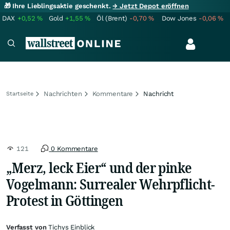
🎁 Ihre Lieblingsaktie geschenkt.
→ Jetzt Depot eröffnen
DAX
+0,52
%
Gold
+1,55
%
Öl (Brent)
-0,70
%
Dow Jones
-0,06
%
Nachrichten
Kommentare
Nachricht
Startseite
121
0 Kommentare
„Merz, leck Eier“ und der pinke
Vogelmann: Surrealer Wehrpflicht-
Protest in Göttingen
Verfasst von
Tichys Einblick