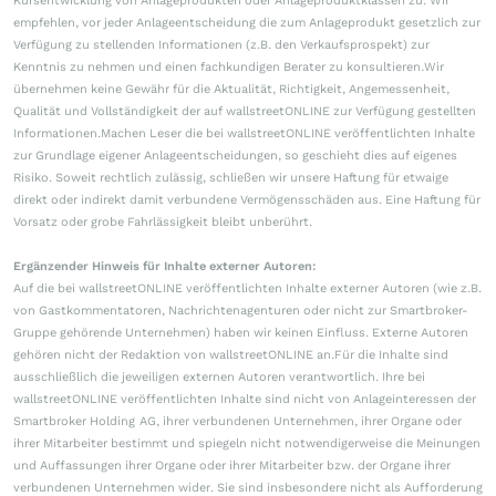
Kursentwicklung von Anlageprodukten oder Anlageproduktklassen zu. Wir
empfehlen, vor jeder Anlageentscheidung die zum Anlageprodukt gesetzlich zur
Verfügung zu stellenden Informationen (z.B. den Verkaufsprospekt) zur
Kenntnis zu nehmen und einen fachkundigen Berater zu konsultieren.Wir
übernehmen keine Gewähr für die Aktualität, Richtigkeit, Angemessenheit,
Qualität und Vollständigkeit der auf wallstreetONLINE zur Verfügung gestellten
Informationen.Machen Leser die bei wallstreetONLINE veröffentlichten Inhalte
zur Grundlage eigener Anlageentscheidungen, so geschieht dies auf eigenes
Risiko. Soweit rechtlich zulässig, schließen wir unsere Haftung für etwaige
direkt oder indirekt damit verbundene Vermögensschäden aus. Eine Haftung für
Vorsatz oder grobe Fahrlässigkeit bleibt unberührt.
Ergänzender Hinweis für Inhalte externer Autoren:
Auf die bei wallstreetONLINE veröffentlichten Inhalte externer Autoren (wie z.B.
von Gastkommentatoren, Nachrichtenagenturen oder nicht zur Smartbroker-
Gruppe gehörende Unternehmen) haben wir keinen Einfluss. Externe Autoren
gehören nicht der Redaktion von wallstreetONLINE an.Für die Inhalte sind
ausschließlich die jeweiligen externen Autoren verantwortlich. Ihre bei
wallstreetONLINE veröffentlichten Inhalte sind nicht von Anlageinteressen der
Smartbroker Holding AG, ihrer verbundenen Unternehmen, ihrer Organe oder
ihrer Mitarbeiter bestimmt und spiegeln nicht notwendigerweise die Meinungen
und Auffassungen ihrer Organe oder ihrer Mitarbeiter bzw. der Organe ihrer
verbundenen Unternehmen wider. Sie sind insbesondere nicht als Aufforderung