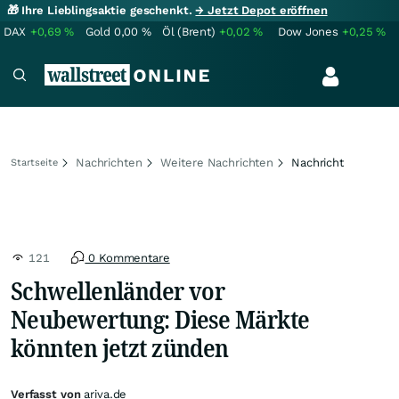
🎁 Ihre Lieblingsaktie geschenkt.
→ Jetzt Depot eröffnen
DAX
+0,69
%
Gold
0,00
%
Öl (Brent)
+0,02
%
Dow Jones
+0,25
%
Nachrichten
Weitere Nachrichten
Nachricht
Startseite
121
0 Kommentare
Schwellenländer vor
Neubewertung: Diese Märkte
könnten jetzt zünden
Verfasst von
ariva.de