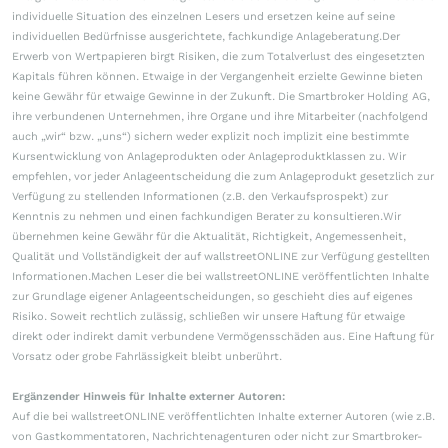
individuelle Situation des einzelnen Lesers und ersetzen keine auf seine
individuellen Bedürfnisse ausgerichtete, fachkundige Anlageberatung.Der
Erwerb von Wertpapieren birgt Risiken, die zum Totalverlust des eingesetzten
Kapitals führen können. Etwaige in der Vergangenheit erzielte Gewinne bieten
keine Gewähr für etwaige Gewinne in der Zukunft. Die Smartbroker Holding AG,
ihre verbundenen Unternehmen, ihre Organe und ihre Mitarbeiter (nachfolgend
auch „wir“ bzw. „uns“) sichern weder explizit noch implizit eine bestimmte
Kursentwicklung von Anlageprodukten oder Anlageproduktklassen zu. Wir
empfehlen, vor jeder Anlageentscheidung die zum Anlageprodukt gesetzlich zur
Verfügung zu stellenden Informationen (z.B. den Verkaufsprospekt) zur
Kenntnis zu nehmen und einen fachkundigen Berater zu konsultieren.Wir
übernehmen keine Gewähr für die Aktualität, Richtigkeit, Angemessenheit,
Qualität und Vollständigkeit der auf wallstreetONLINE zur Verfügung gestellten
Informationen.Machen Leser die bei wallstreetONLINE veröffentlichten Inhalte
zur Grundlage eigener Anlageentscheidungen, so geschieht dies auf eigenes
Risiko. Soweit rechtlich zulässig, schließen wir unsere Haftung für etwaige
direkt oder indirekt damit verbundene Vermögensschäden aus. Eine Haftung für
Vorsatz oder grobe Fahrlässigkeit bleibt unberührt.
Ergänzender Hinweis für Inhalte externer Autoren:
Auf die bei wallstreetONLINE veröffentlichten Inhalte externer Autoren (wie z.B.
von Gastkommentatoren, Nachrichtenagenturen oder nicht zur Smartbroker-