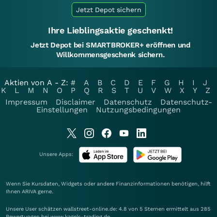
Jetzt Depot sichern
Ihre Lieblingsaktie geschenkt!
Jetzt Depot bei SMARTBROKER+ eröffnen und
Willkommensgeschenk sichern.
Aktien von A - Z:
#
A
B
C
D
E
F
G
H
I
J
K
L
M
N
O
P
Q
R
S
T
U
V
W
X
Y
Z
Impressum
Disclaimer
Datenschutz
Datenschutz-
Einstellungen
Nutzungsbedingungen
Unsere Apps:
Wenn Sie Kursdaten, Widgets oder andere Finanzinformationen benötigen, hilft
Ihnen
ARIVA
gerne.
Unsere User schätzen wallstreet-online.de: 4.8 von 5 Sternen ermittelt aus 285
Bewertungen bei www.kagels-trading.de