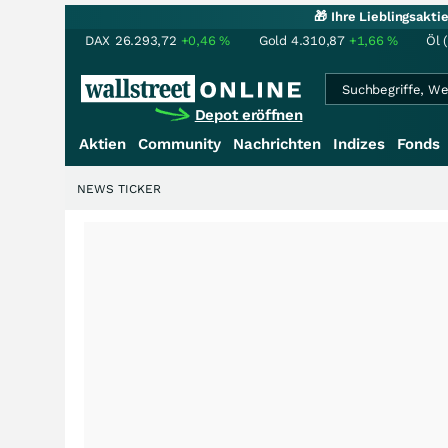
🎁 Ihre Lieblingsakt
DAX
26.293,72
+0,46
%
Gold
4.310,87
+1,66
%
Öl 
Depot eröffnen
Aktien
Community
Nachrichten
Indizes
Fonds
NEWS TICKER