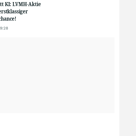
att KI: LVMH-Aktie
erstklassiger
chance!
19:28