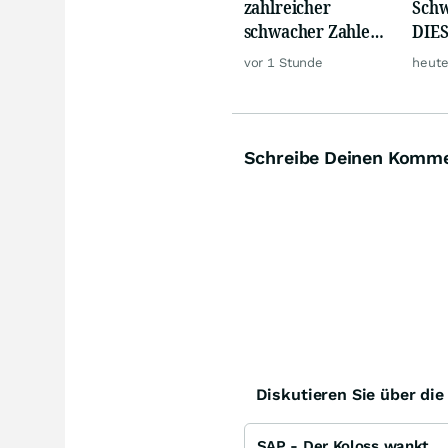
zahlreicher
Schw
schwacher Zahlen,
DIES
Gold und Öl teurer
zeig
vor 1 Stunde
heute
Schreibe Deinen Komm
Diskutieren Sie über di
SAP - Der Koloss wankt