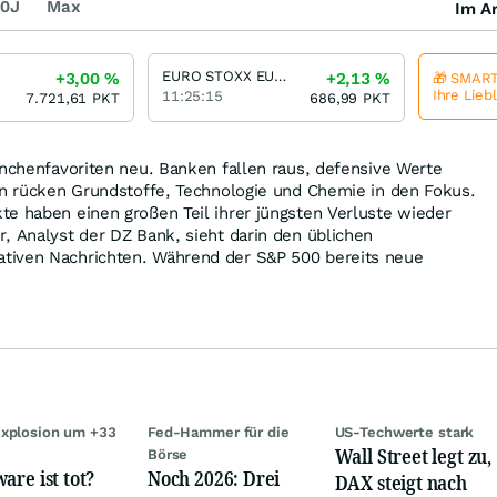
0J
Max
Im Ar
EURO STOXX EUR (Price)
+3,00
%
+2,13
%
🎁 SMART
Ihre Lieb
11:25:15
7.721,61
PKT
686,99
PKT
anchenfavoriten neu. Banken fallen raus, defensive Werte
en rücken Grundstoffe, Technologie und Chemie in den Fokus.
e haben einen großen Teil ihrer jüngsten Verluste wieder
, Analyst der DZ Bank, sieht darin den üblichen
tiven Nachrichten. Während der S&P 500 bereits neue
xplosion um +33
Fed-Hammer für die
US-Techwerte stark
Wall Street legt zu,
Börse
are ist tot?
Noch 2026: Drei
DAX steigt nach