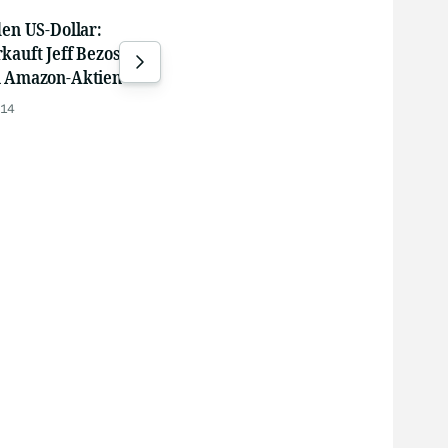
den US-Dollar:
SpaceX erhöht Tesla-
US-
kauft Jeff Bezos 15
Megapack-Käufe
S&P
n Amazon-Aktien
Ausl
gestern 12:00
:14
gest