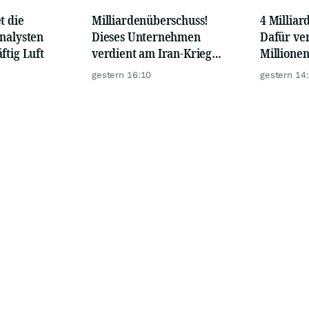
t die
Milliardenüberschuss!
4 Milliar
nalysten
Dieses Unternehmen
Dafür ver
ftig Luft
verdient am Iran-Krieg
Millione
richtig viel Geld!
gestern 16:10
gestern 14