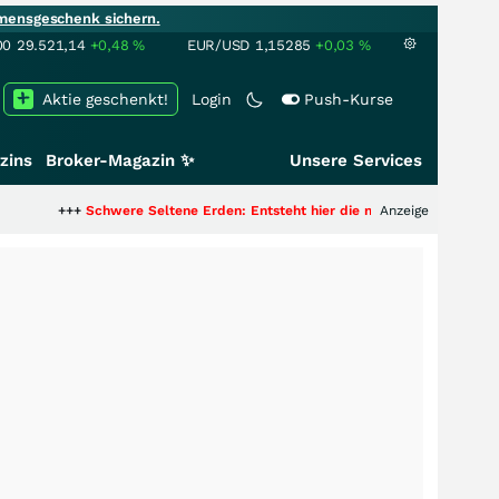
mensgeschenk sichern.
00
29.521,14
+0,48
%
EUR/USD
1,15285
+0,03
%
Aktie geschenkt!
Login
Push-Kurse
zins
Broker-Magazin ✨
Unsere Services
Schwere Seltene Erden: Entsteht hier die nächste Milliardenstory?
Anzeige
+++