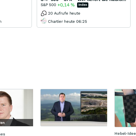
+0,14
%
S&P 500
Index
20 Aufrufe heute
n
Chartier heute 06:25
fen
Hebel-Idee
nes