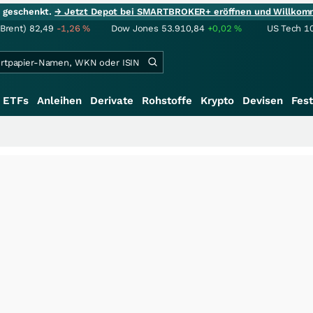
ie geschenkt.
→ Jetzt Depot bei SMARTBROKER+ eröffnen und Willkom
(Brent)
82,49
-1,26
%
Dow Jones
53.910,84
+0,02
%
US Tech 1
ETFs
Anleihen
Derivate
Rohstoffe
Krypto
Devisen
Fest
+++