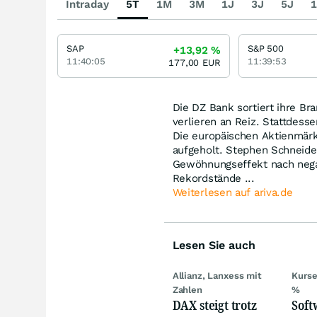
Intraday
5T
1M
3M
1J
3J
5J
1
SAP
S&P 500
+13,92
%
11:40:05
11:39:53
177,00
EUR
Die DZ Bank sortiert ihre Br
verlieren an Reiz. Stattdess
Die europäischen Aktienmärkt
aufgeholt. Stephen Schneider
Gewöhnungseffekt nach nega
Rekordstände ...
Weiterlesen auf ariva.de
Lesen Sie auch
Allianz, Lanxess mit
Kurse
Zahlen
%
DAX steigt trotz
Softw