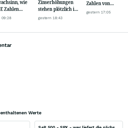
achsinn, wie
Zinserhöhungen
Zahlen von
E Zahlen
stehen plötzlich im
Telekom, Henkel
gestern 17:05
en!
Raum
 09:28
gestern 18:43
entar
e enthaltenen Werte
S+P 500 - SPX - wer liefert die nächsten Punkte zum ATH ?