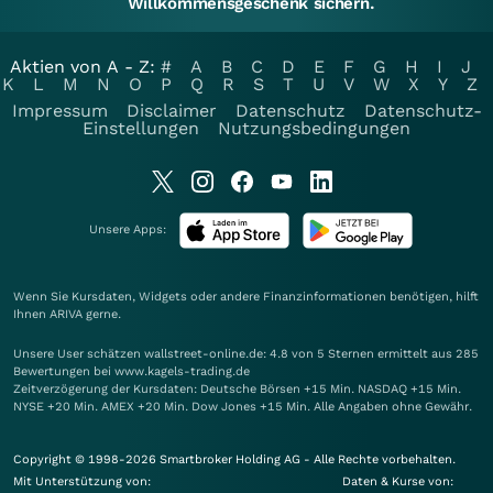
Willkommensgeschenk sichern.
Aktien von A - Z:
#
A
B
C
D
E
F
G
H
I
J
K
L
M
N
O
P
Q
R
S
T
U
V
W
X
Y
Z
Impressum
Disclaimer
Datenschutz
Datenschutz-
Einstellungen
Nutzungsbedingungen
Unsere Apps:
Wenn Sie Kursdaten, Widgets oder andere Finanzinformationen benötigen, hilft
Ihnen
ARIVA
gerne.
Unsere User schätzen wallstreet-online.de: 4.8 von 5 Sternen ermittelt aus 285
Bewertungen bei www.kagels-trading.de
Zeitverzögerung der Kursdaten: Deutsche Börsen +15 Min. NASDAQ +15 Min.
NYSE +20 Min. AMEX +20 Min. Dow Jones +15 Min. Alle Angaben ohne Gewähr.
Copyright © 1998-2026 Smartbroker Holding AG - Alle Rechte vorbehalten.
Mit Unterstützung von:
Daten & Kurse von: