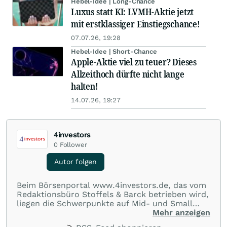
Hebel-Idee | Long-Chance
Luxus statt KI: LVMH-Aktie jetzt
mit erstklassiger Einstiegschance!
07.07.26, 19:28
Hebel-Idee | Short-Chance
Apple-Aktie viel zu teuer? Dieses
Allzeithoch dürfte nicht lange
halten!
14.07.26, 19:27
4investors
0
Follower
Autor folgen
Beim Börsenportal www.4investors.de, das vom
Redaktionsbüro Stoffels & Barck betrieben wird,
liegen die Schwerpunkte auf Mid- und Small
Caps aus dem deutschsprachigen Raum. Der
Mehr anzeigen
Entry Standard sowie Börsengänge (IPOs) und