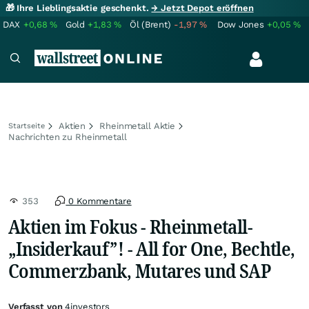
🎁 Ihre Lieblingsaktie geschenkt.
→ Jetzt Depot eröffnen
DAX
+0,68
%
Gold
+1,83
%
Öl (Brent)
-1,97
%
Dow Jones
+0,05
%
Aktien
Rheinmetall Aktie
Startseite
Nachrichten zu Rheinmetall
353
0 Kommentare
Aktien im Fokus - Rheinmetall-
„Insiderkauf”! - All for One, Bechtle,
Commerzbank, Mutares und SAP
Verfasst von
4investors