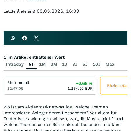
09.05.2026, 16:09
Letzte Änderung
1 im Artikel enthaltener Wert
Intraday
5T
1M
3M
1J
3J
5J
10J
Max
Rheinmetall
+0,68
%
Rheinmetall j
12:47:09
1.154,20
EUR
Wo ist am Aktienmarkt etwas los, welche Themen
interessieren Anleger derzeit besonders? Vor allem für
Trader ist es wichtig zu wissen, wo „die Musik spielt” und
welche Themen an der Börse aktuell besonders stark im
Fokus stehen. Und hier entscheidet nicht die 4investors-