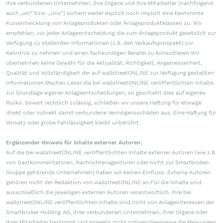
ihre verbundenen Unternehmen, ihre Organe und ihre Mitarbeiter (nachfolgend
auch „wir“ bzw. „uns“) sichern weder explizit noch implizit eine bestimmte
Kursentwicklung von Anlageprodukten oder Anlageproduktklassen zu. Wir
empfehlen, vor jeder Anlageentscheidung die zum Anlageprodukt gesetzlich zur
Verfügung zu stellenden Informationen (z.B. den Verkaufsprospekt) zur
Kenntnis zu nehmen und einen fachkundigen Berater zu konsultieren.Wir
übernehmen keine Gewähr für die Aktualität, Richtigkeit, Angemessenheit,
Qualität und Vollständigkeit der auf wallstreetONLINE zur Verfügung gestellten
Informationen.Machen Leser die bei wallstreetONLINE veröffentlichten Inhalte
zur Grundlage eigener Anlageentscheidungen, so geschieht dies auf eigenes
Risiko. Soweit rechtlich zulässig, schließen wir unsere Haftung für etwaige
direkt oder indirekt damit verbundene Vermögensschäden aus. Eine Haftung für
Vorsatz oder grobe Fahrlässigkeit bleibt unberührt.
Ergänzender Hinweis für Inhalte externer Autoren:
Auf die bei wallstreetONLINE veröffentlichten Inhalte externer Autoren (wie z.B.
von Gastkommentatoren, Nachrichtenagenturen oder nicht zur Smartbroker-
Gruppe gehörende Unternehmen) haben wir keinen Einfluss. Externe Autoren
gehören nicht der Redaktion von wallstreetONLINE an.Für die Inhalte sind
ausschließlich die jeweiligen externen Autoren verantwortlich. Ihre bei
wallstreetONLINE veröffentlichten Inhalte sind nicht von Anlageinteressen der
Smartbroker Holding AG, ihrer verbundenen Unternehmen, ihrer Organe oder
ihrer Mitarbeiter bestimmt und spiegeln nicht notwendigerweise die Meinungen