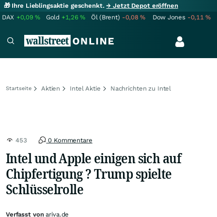
🎁 Ihre Lieblingsaktie geschenkt.
→ Jetzt Depot eröffnen
DAX
+0,09
%
Gold
+1,26
%
Öl (Brent)
-0,08
%
Dow Jones
-0,11
%
Aktien
Intel Aktie
Nachrichten zu Intel
Startseite
453
0 Kommentare
Intel und Apple einigen sich auf
Chipfertigung ? Trump spielte
Schlüsselrolle
Verfasst von
ariva.de