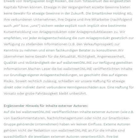
Erwerb von Wertpapieren birgt Risiken, die zum Totalverlust des eingesetzten
Kapitals führen können. Etwaige in der Vergangenheit erzielte Gewinne bieten
keine Gewähr für etwaige Gewinne in der Zukunft. Die Smartbroker Holding AG,
ihre verbundenen Unternehmen, ihre Organe und ihre Mitarbeiter (nachfolgend
auch „wir“ bzw. „uns“) sichern weder explizit noch implizit eine bestimmte
Kursentwicklung von Anlageprodukten oder Anlageproduktklassen zu. Wir
empfehlen, vor jeder Anlageentscheidung die zum Anlageprodukt gesetzlich zur
Verfügung zu stellenden Informationen (z.B. den Verkaufsprospekt) zur
Kenntnis zu nehmen und einen fachkundigen Berater zu konsultieren.Wir
übernehmen keine Gewähr für die Aktualität, Richtigkeit, Angemessenheit,
Qualität und Vollständigkeit der auf wallstreetONLINE zur Verfügung gestellten
Informationen.Machen Leser die bei wallstreetONLINE veröffentlichten Inhalte
zur Grundlage eigener Anlageentscheidungen, so geschieht dies auf eigenes
Risiko. Soweit rechtlich zulässig, schließen wir unsere Haftung für etwaige
direkt oder indirekt damit verbundene Vermögensschäden aus. Eine Haftung für
Vorsatz oder grobe Fahrlässigkeit bleibt unberührt.
Ergänzender Hinweis für Inhalte externer Autoren:
Auf die bei wallstreetONLINE veröffentlichten Inhalte externer Autoren (wie z.B.
von Gastkommentatoren, Nachrichtenagenturen oder nicht zur Smartbroker-
Gruppe gehörende Unternehmen) haben wir keinen Einfluss. Externe Autoren
gehören nicht der Redaktion von wallstreetONLINE an.Für die Inhalte sind
ausschließlich die jeweiligen externen Autoren verantwortlich. Ihre bei