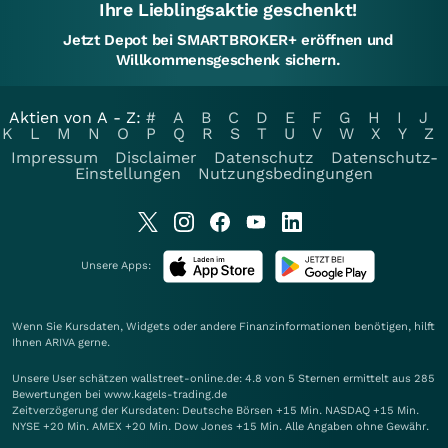
Ihre Lieblingsaktie geschenkt!
Jetzt Depot bei SMARTBROKER+ eröffnen und
Willkommensgeschenk sichern.
Aktien von A - Z:
#
A
B
C
D
E
F
G
H
I
J
K
L
M
N
O
P
Q
R
S
T
U
V
W
X
Y
Z
Impressum
Disclaimer
Datenschutz
Datenschutz-
Einstellungen
Nutzungsbedingungen
Unsere Apps:
Wenn Sie Kursdaten, Widgets oder andere Finanzinformationen benötigen, hilft
Ihnen
ARIVA
gerne.
Unsere User schätzen wallstreet-online.de: 4.8 von 5 Sternen ermittelt aus 285
Bewertungen bei www.kagels-trading.de
Zeitverzögerung der Kursdaten: Deutsche Börsen +15 Min. NASDAQ +15 Min.
NYSE +20 Min. AMEX +20 Min. Dow Jones +15 Min. Alle Angaben ohne Gewähr.