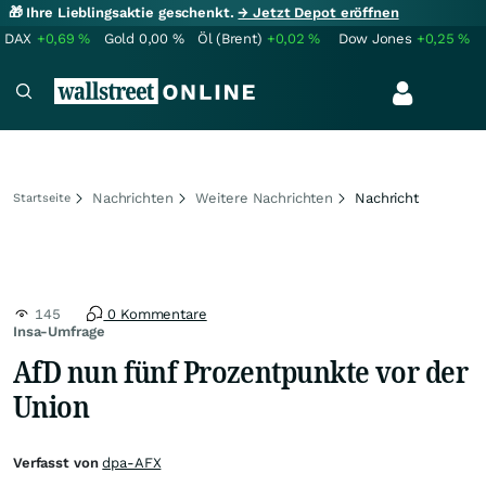
🎁 Ihre Lieblingsaktie geschenkt.
→ Jetzt Depot eröffnen
DAX
+0,69
%
Gold
0,00
%
Öl (Brent)
+0,02
%
Dow Jones
+0,25
%
Nachrichten
Weitere Nachrichten
Nachricht
Startseite
145
0 Kommentare
Insa-Umfrage
AfD nun fünf Prozentpunkte vor der
Union
Verfasst von
dpa-AFX