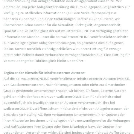
Kursentwicklung von Anlageprodukten oder Anlageproduktklassen zu. Wir
empfehlen, vor jeder Anlageentscheidung die zum Anlageprodukt gesetzlich zur
Verfügung zu stellenden Informationen (z.B. den Verkaufsprospekt) zur
Kenntnis zu nehmen und einen fachkundigen Berater zu konsultieren.Wir
übernehmen keine Gewähr für die Aktualität, Richtigkeit, Angemessenheit,
Qualität und Vollständigkeit der auf wallstreetONLINE zur Verfügung gestellten
Informationen.Machen Leser die bei wallstreetONLINE veröffentlichten Inhalte
zur Grundlage eigener Anlageentscheidungen, so geschieht dies auf eigenes
Risiko. Soweit rechtlich zulässig, schließen wir unsere Haftung für etwaige
direkt oder indirekt damit verbundene Vermögensschäden aus. Eine Haftung für
Vorsatz oder grobe Fahrlässigkeit bleibt unberührt.
Ergänzender Hinweis für Inhalte externer Autoren:
Auf die bei wallstreetONLINE veröffentlichten Inhalte externer Autoren (wie z.B.
von Gastkommentatoren, Nachrichtenagenturen oder nicht zur Smartbroker-
Gruppe gehörende Unternehmen) haben wir keinen Einfluss. Externe Autoren
gehören nicht der Redaktion von wallstreetONLINE an.Für die Inhalte sind
ausschließlich die jeweiligen externen Autoren verantwortlich. Ihre bei
wallstreetONLINE veröffentlichten Inhalte sind nicht von Anlageinteressen der
Smartbroker Holding AG, ihrer verbundenen Unternehmen, ihrer Organe oder
ihrer Mitarbeiter bestimmt und spiegeln nicht notwendigerweise die Meinungen
und Auffassungen ihrer Organe oder ihrer Mitarbeiter bzw. der Organe ihrer
verbundenen Unternehmen wider. Sie sind insbesondere nicht als Aufforderung