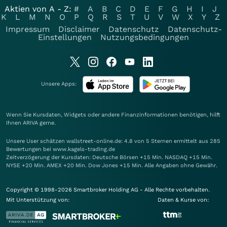
Aktien von A - Z:
#
A
B
C
D
E
F
G
H
I
J
K
L
M
N
O
P
Q
R
S
T
U
V
W
X
Y
Z
Impressum
Disclaimer
Datenschutz
Datenschutz-
Einstellungen
Nutzungsbedingungen
Unsere Apps:
Wenn Sie Kursdaten, Widgets oder andere Finanzinformationen benötigen, hilft
Ihnen
ARIVA
gerne.
Unsere User schätzen wallstreet-online.de: 4.8 von 5 Sternen ermittelt aus 285
Bewertungen bei www.kagels-trading.de
Zeitverzögerung der Kursdaten: Deutsche Börsen +15 Min. NASDAQ +15 Min.
NYSE +20 Min. AMEX +20 Min. Dow Jones +15 Min. Alle Angaben ohne Gewähr.
Copyright © 1998-2026 Smartbroker Holding AG - Alle Rechte vorbehalten.
Mit Unterstützung von:
Daten & Kurse von: