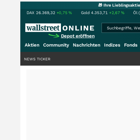
🎁 Ihre Lieblingsakt
DAX
26.369,32
+0,75
%
Gold
4.353,71
+2,67
%
Öl 
Depot eröffnen
Aktien
Community
Nachrichten
Indizes
Fonds
NEWS TICKER