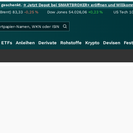
ie geschenkt.
→ Jetzt Depot bei SMARTBROKER+ eröffnen und Willkom
(Brent)
83,33
-0,25
%
Dow Jones
54.026,06
+0,23
%
US Tech 1
ETFs
Anleihen
Derivate
Rohstoffe
Krypto
Devisen
Fest