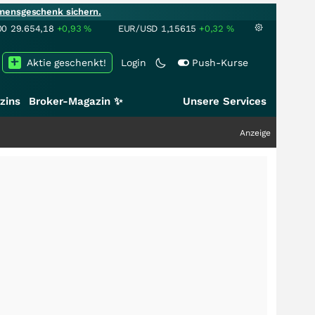
mensgeschenk sichern.
00
29.654,18
+0,93
%
EUR/USD
1,15615
+0,32
%
Aktie geschenkt!
Login
Push-Kurse
zins
Broker-Magazin ✨
Unsere Services
Anzeige
+++
Schwe