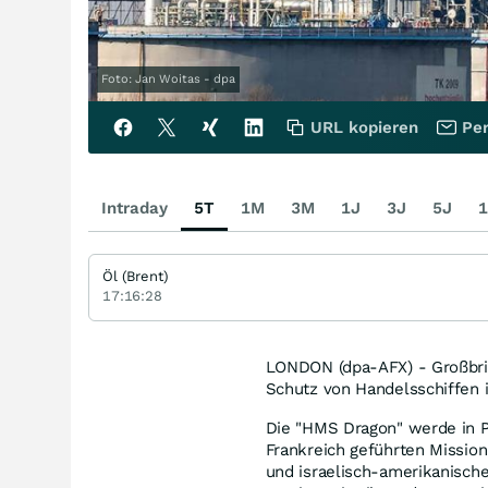
Foto: Jan Woitas - dpa
URL kopieren
Per
Intraday
5T
1M
3M
1J
3J
5J
1
Öl (Brent)
17:16:28
LONDON (dpa-AFX) - Großbrit
Schutz von Handelsschiffen 
Die "HMS Dragon" werde in P
Frankreich geführten Mission
und israelisch-amerikanischen