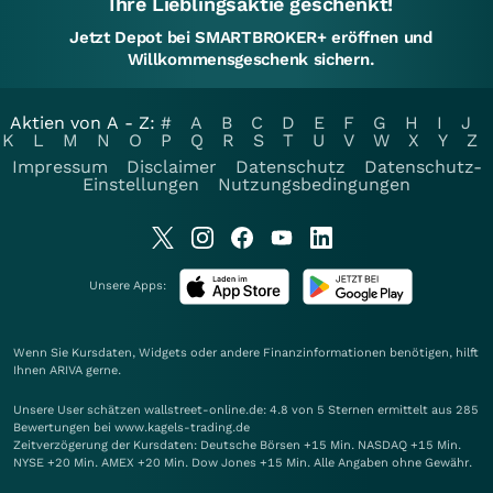
Ihre Lieblingsaktie geschenkt!
Jetzt Depot bei SMARTBROKER+ eröffnen und
Willkommensgeschenk sichern.
Aktien von A - Z:
#
A
B
C
D
E
F
G
H
I
J
K
L
M
N
O
P
Q
R
S
T
U
V
W
X
Y
Z
Impressum
Disclaimer
Datenschutz
Datenschutz-
Einstellungen
Nutzungsbedingungen
Unsere Apps:
Wenn Sie Kursdaten, Widgets oder andere Finanzinformationen benötigen, hilft
Ihnen
ARIVA
gerne.
Unsere User schätzen wallstreet-online.de: 4.8 von 5 Sternen ermittelt aus 285
Bewertungen bei www.kagels-trading.de
Zeitverzögerung der Kursdaten: Deutsche Börsen +15 Min. NASDAQ +15 Min.
NYSE +20 Min. AMEX +20 Min. Dow Jones +15 Min. Alle Angaben ohne Gewähr.