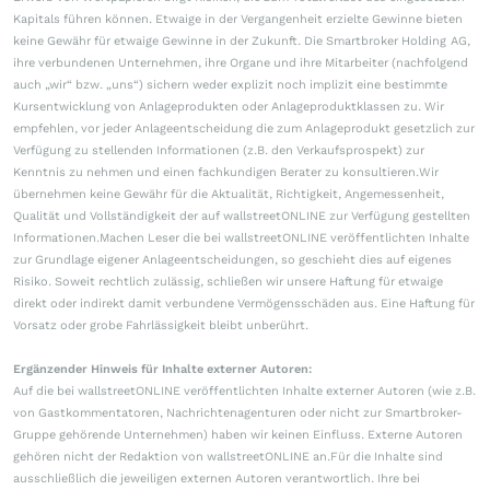
Kapitals führen können. Etwaige in der Vergangenheit erzielte Gewinne bieten
keine Gewähr für etwaige Gewinne in der Zukunft. Die Smartbroker Holding AG,
ihre verbundenen Unternehmen, ihre Organe und ihre Mitarbeiter (nachfolgend
auch „wir“ bzw. „uns“) sichern weder explizit noch implizit eine bestimmte
Kursentwicklung von Anlageprodukten oder Anlageproduktklassen zu. Wir
empfehlen, vor jeder Anlageentscheidung die zum Anlageprodukt gesetzlich zur
Verfügung zu stellenden Informationen (z.B. den Verkaufsprospekt) zur
Kenntnis zu nehmen und einen fachkundigen Berater zu konsultieren.Wir
übernehmen keine Gewähr für die Aktualität, Richtigkeit, Angemessenheit,
Qualität und Vollständigkeit der auf wallstreetONLINE zur Verfügung gestellten
Informationen.Machen Leser die bei wallstreetONLINE veröffentlichten Inhalte
zur Grundlage eigener Anlageentscheidungen, so geschieht dies auf eigenes
Risiko. Soweit rechtlich zulässig, schließen wir unsere Haftung für etwaige
direkt oder indirekt damit verbundene Vermögensschäden aus. Eine Haftung für
Vorsatz oder grobe Fahrlässigkeit bleibt unberührt.
Ergänzender Hinweis für Inhalte externer Autoren:
Auf die bei wallstreetONLINE veröffentlichten Inhalte externer Autoren (wie z.B.
von Gastkommentatoren, Nachrichtenagenturen oder nicht zur Smartbroker-
Gruppe gehörende Unternehmen) haben wir keinen Einfluss. Externe Autoren
gehören nicht der Redaktion von wallstreetONLINE an.Für die Inhalte sind
ausschließlich die jeweiligen externen Autoren verantwortlich. Ihre bei