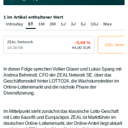
1 im Artikel enthaltener Wert
Intraday
5T
1M
3M
1J
3J
5J
10J
Max
ZEAL Network
-0,68
%
ZEAL Network
10:20:08
44,00
EUR
In dieser Folge sprechen Volker Glaser und Lukas Spang mit
Andrea Behrendt, CFO der ZEAL Network SE, über das
Geschäftsmodell hinter LOTTO24, die Wachstumstreiber im
Online-Lotteriemarkt und die nächste Phase der
Diversifizierung.
Im Mittelpunkt steht zunächst das klassische Lotto-Geschäft
mit Lotto 6aus49 und Eurojackpot. ZEAL ist Marktführer im
deutschen Online-Lotteriemarkt, der Online-Anteil liegt aktuell