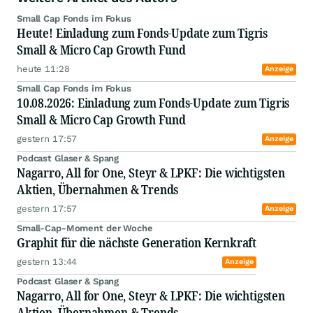
die Strategie fortgesetzt hat. Lukas Spang sucht
Small Cap Fonds im Fokus
wachstumsstarke, profitable und Cashflow-
Heute! Einladung zum Fonds-Update zum Tigris
starke Unternehmen, die ein Asset-light
Small & Micro Cap Growth Fund
Geschäftsmodell aufweisen und daher attraktive
Free Cashflows sowie hohe Kapitalrenditen
heute 11:28
Anzeige
erzielen können.
Small Cap Fonds im Fokus
10.08.2026: Einladung zum Fonds-Update zum Tigris
Small & Micro Cap Growth Fund
gestern 17:57
Anzeige
Podcast Glaser & Spang
Nagarro, All for One, Steyr & LPKF: Die wichtigsten
Aktien, Übernahmen & Trends
gestern 17:57
Anzeige
Small-Cap-Moment der Woche
Graphit für die nächste Generation Kernkraft
gestern 13:44
Anzeige
Podcast Glaser & Spang
Nagarro, All for One, Steyr & LPKF: Die wichtigsten
Aktien, Übernahmen & Trends