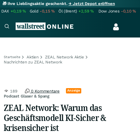
🎁 Ihre Lieblingsaktie geschenkt.
→ Jetzt Depot eröffnen
DAX
+0,19
%
Gold
-0,15
%
Öl (Brent)
+2,59
%
Dow Jones
-0,10
%
Aktien
ZEAL Network Aktie
Startseite
Nachrichten zu ZEAL Network
Anzeige
189
0 Kommentare
Podcast Glaser & Spang
ZEAL Network: Warum das
Geschäftsmodell KI-Sicher &
krisensicher ist