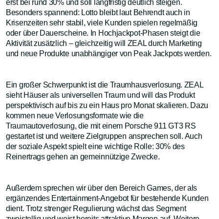
erst bei rund 30% und soll langfristig deutlich steigen.
Besonders spannend: Lotto bleibt laut Behrendt auch in
Krisenzeiten sehr stabil, viele Kunden spielen regelmäßig
oder über Dauerscheine. In Hochjackpot-Phasen steigt die
Aktivität zusätzlich – gleichzeitig will ZEAL durch Marketing
und neue Produkte unabhängiger von Peak Jackpots werden.
Ein großer Schwerpunkt ist die Traumhausverlosung. ZEAL
sieht Häuser als universellen Traum und will das Produkt
perspektivisch auf bis zu ein Haus pro Monat skalieren. Dazu
kommen neue Verlosungsformate wie die
Traumautoverlosung, die mit einem Porsche 911 GT3 RS
gestartet ist und weitere Zielgruppen ansprechen soll. Auch
der soziale Aspekt spielt eine wichtige Rolle: 30% des
Reinertrags gehen an gemeinnützige Zwecke.
Außerdem sprechen wir über den Bereich Games, der als
ergänzendes Entertainment-Angebot für bestehende Kunden
dient. Trotz strenger Regulierung wächst das Segment
zweistellig und weist bereits attraktive Margen auf. Weitere