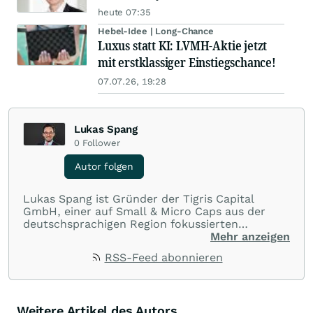
heute 07:35
Hebel-Idee | Long-Chance
Luxus statt KI: LVMH-Aktie jetzt
mit erstklassiger Einstiegschance!
07.07.26, 19:28
Lukas Spang
0
Follower
Autor folgen
Lukas Spang ist Gründer der Tigris Capital
GmbH, einer auf Small & Micro Caps aus der
deutschsprachigen Region fokussierten
Fondsboutique. Er weist eine über 10-jährige
Mehr anzeigen
Erfahrung mit Nebenwerten aus der D-A-CH
RSS-Feed abonnieren
Region aus und gehört daher zu den absoluten
Experten in diesem Bereich. Nachdem zunächst
>7 Jahre ein wikifolio Zertifikat bestand, wurde
im Mai 2021 mit dem Tigris Small & Micro Cap
Weitere Artikel des Autors
Growth Fund eine Fondslösung aufgesetzt, die