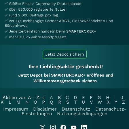
✅ Größte Finanz-Community Deutschlands
✅ über 550.000 registrierte Nutzer
✅ rund 2.000 Beiträge pro Tag
✅ verlagsunabhängige Partner ARIVA, FinanzNachrichten und
BörsenNews
✅ Jederzeit einfach handeln beim
SMARTBROKER+
✅ mehr als 25 Jahre Marktpräsenz
Jetzt Depot sichern
Ihre Lieblingsaktie geschenkt!
Jetzt Depot bei SMARTBROKER+ eröffnen und
Willkommensgeschenk sichern.
Aktien von A - Z:
#
A
B
C
D
E
F
G
H
I
J
K
L
M
N
O
P
Q
R
S
T
U
V
W
X
Y
Z
Impressum
Disclaimer
Datenschutz
Datenschutz-
Einstellungen
Nutzungsbedingungen