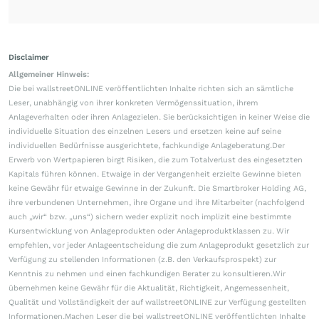
Disclaimer
Allgemeiner Hinweis:
Die bei wallstreetONLINE veröffentlichten Inhalte richten sich an sämtliche
Leser, unabhängig von ihrer konkreten Vermögenssituation, ihrem
Anlageverhalten oder ihren Anlagezielen. Sie berücksichtigen in keiner Weise die
individuelle Situation des einzelnen Lesers und ersetzen keine auf seine
individuellen Bedürfnisse ausgerichtete, fachkundige Anlageberatung.Der
Erwerb von Wertpapieren birgt Risiken, die zum Totalverlust des eingesetzten
Kapitals führen können. Etwaige in der Vergangenheit erzielte Gewinne bieten
keine Gewähr für etwaige Gewinne in der Zukunft. Die Smartbroker Holding AG,
ihre verbundenen Unternehmen, ihre Organe und ihre Mitarbeiter (nachfolgend
auch „wir“ bzw. „uns“) sichern weder explizit noch implizit eine bestimmte
Kursentwicklung von Anlageprodukten oder Anlageproduktklassen zu. Wir
empfehlen, vor jeder Anlageentscheidung die zum Anlageprodukt gesetzlich zur
Verfügung zu stellenden Informationen (z.B. den Verkaufsprospekt) zur
Kenntnis zu nehmen und einen fachkundigen Berater zu konsultieren.Wir
übernehmen keine Gewähr für die Aktualität, Richtigkeit, Angemessenheit,
Qualität und Vollständigkeit der auf wallstreetONLINE zur Verfügung gestellten
Informationen.Machen Leser die bei wallstreetONLINE veröffentlichten Inhalte