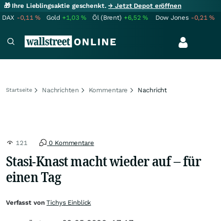
🎁 Ihre Lieblingsaktie geschenkt.
→ Jetzt Depot eröffnen
DAX
-0,11
%
Gold
+1,03
%
Öl (Brent)
+6,52
%
Dow Jones
-0,21
%
Nachrichten
Kommentare
Nachricht
Startseite
121
0 Kommentare
Stasi-Knast macht wieder auf – für
einen Tag
Verfasst von
Tichys Einblick