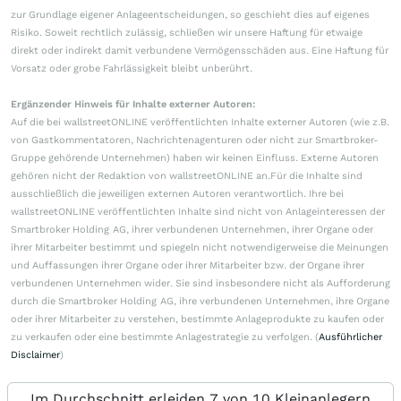
zur Grundlage eigener Anlageentscheidungen, so geschieht dies auf eigenes
Risiko. Soweit rechtlich zulässig, schließen wir unsere Haftung für etwaige
direkt oder indirekt damit verbundene Vermögensschäden aus. Eine Haftung für
Vorsatz oder grobe Fahrlässigkeit bleibt unberührt.
Ergänzender Hinweis für Inhalte externer Autoren:
Auf die bei wallstreetONLINE veröffentlichten Inhalte externer Autoren (wie z.B.
von Gastkommentatoren, Nachrichtenagenturen oder nicht zur Smartbroker-
Gruppe gehörende Unternehmen) haben wir keinen Einfluss. Externe Autoren
gehören nicht der Redaktion von wallstreetONLINE an.Für die Inhalte sind
ausschließlich die jeweiligen externen Autoren verantwortlich. Ihre bei
wallstreetONLINE veröffentlichten Inhalte sind nicht von Anlageinteressen der
Smartbroker Holding AG, ihrer verbundenen Unternehmen, ihrer Organe oder
ihrer Mitarbeiter bestimmt und spiegeln nicht notwendigerweise die Meinungen
und Auffassungen ihrer Organe oder ihrer Mitarbeiter bzw. der Organe ihrer
verbundenen Unternehmen wider. Sie sind insbesondere nicht als Aufforderung
durch die Smartbroker Holding AG, ihre verbundenen Unternehmen, ihre Organe
oder ihrer Mitarbeiter zu verstehen, bestimmte Anlageprodukte zu kaufen oder
zu verkaufen oder eine bestimmte Anlagestrategie zu verfolgen. (
Ausführlicher
Disclaimer
)
Im Durchschnitt erleiden 7 von 10 Kleinanlegern