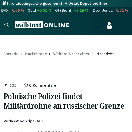
🎁 Ihre Lieblingsaktie geschenkt.
→ Jetzt Depot eröffnen
DAX
-0,09
%
Gold
+0,02
%
Öl (Brent)
+5,15
%
Dow Jones
-0,92
%
Nachrichten
Weitere Nachrichten
Nachricht
Startseite
133
0 Kommentare
Polnische Polizei findet
Militärdrohne an russischer Grenze
Verfasst von
dpa-AFX