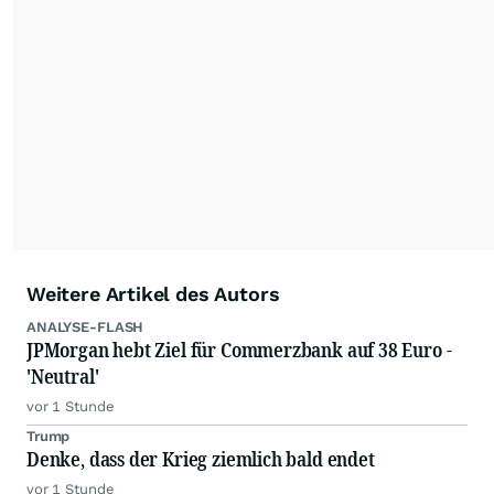
Feeds ist ausschließlich für private und nicht
kommerzielle Internetangebote zulässig. Eine
dauerhafte Archivierung der dpa-AFX-
Nachrichten auf diesen Seiten ist nicht zulässig.
Alle Rechte bleiben vorbehalten. (dpa-AFX)
Weitere Artikel des Autors
ANALYSE-FLASH
JPMorgan hebt Ziel für Commerzbank auf 38 Euro -
'Neutral'
vor 1 Stunde
Trump
Denke, dass der Krieg ziemlich bald endet
vor 1 Stunde