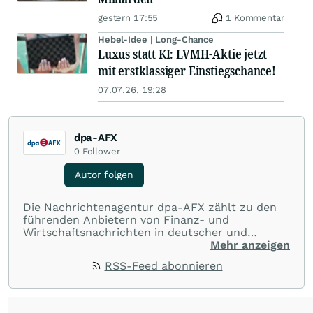
gestern 17:55
1 Kommentar
Hebel-Idee | Long-Chance
Luxus statt KI: LVMH-Aktie jetzt
mit erstklassiger Einstiegschance!
07.07.26, 19:28
dpa-AFX
0
Follower
Autor folgen
Die Nachrichtenagentur dpa-AFX zählt zu den
führenden Anbietern von Finanz- und
Wirtschaftsnachrichten in deutscher und
englischer Sprache. Gestützt auf ein
Mehr anzeigen
internationales Agentur-Netzwerk berichtet
RSS-Feed abonnieren
dpa-AFX unabhängig, zuverlässig und schnell
von allen wichtigen Finanzstandorten der Welt.
Die Nutzung der Inhalte in Form eines RSS-