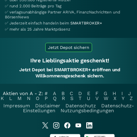
✅ rund 2.000 Beiträge pro Tag
✅ verlagsunabhängige Partner ARIVA, FinanzNachrichten und
BörsenNews
✅ Jederzeit einfach handeln beim
SMARTBROKER+
✅ mehr als 25 Jahre Marktpräsenz
Jetzt Depot sichern
Ihre Lieblingsaktie geschenkt!
Jetzt Depot bei SMARTBROKER+ eröffnen und
Willkommensgeschenk sichern.
Aktien von A - Z:
#
A
B
C
D
E
F
G
H
I
J
K
L
M
N
O
P
Q
R
S
T
U
V
W
X
Y
Z
Impressum
Disclaimer
Datenschutz
Datenschutz-
Einstellungen
Nutzungsbedingungen