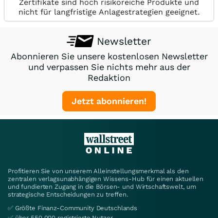
Zertifikate sind hoch risikoreiche Produkte und
nicht für langfristige Anlagestrategien geeignet.
Newsletter
Abonnieren Sie unsere kostenlosen Newsletter
und verpassen Sie nichts mehr aus der
Redaktion
Jetzt abonnieren!
Profitieren Sie von unserem Alleinstellungsmerkmal als den
zentralen verlagsunabhängigen Wissens-Hub für einen aktuellen
und fundierten Zugang in die Börsen- und Wirtschaftswelt, um
strategische Entscheidungen zu treffen.
✅ Größte Finanz-Community Deutschlands
✅ über 550.000 registrierte Nutzer