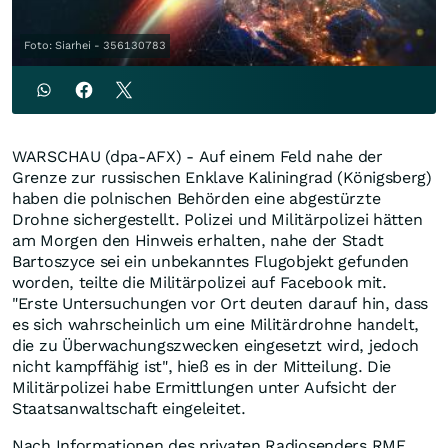
Foto: Siarhei - 356130783
WARSCHAU (dpa-AFX) - Auf einem Feld nahe der
Grenze zur russischen Enklave Kaliningrad (Königsberg)
haben die polnischen Behörden eine abgestürzte
Drohne sichergestellt. Polizei und Militärpolizei hätten
am Morgen den Hinweis erhalten, nahe der Stadt
Bartoszyce sei ein unbekanntes Flugobjekt gefunden
worden, teilte die Militärpolizei auf Facebook mit.
"Erste Untersuchungen vor Ort deuten darauf hin, dass
es sich wahrscheinlich um eine Militärdrohne handelt,
die zu Überwachungszwecken eingesetzt wird, jedoch
nicht kampffähig ist", hieß es in der Mitteilung. Die
Militärpolizei habe Ermittlungen unter Aufsicht der
Staatsanwaltschaft eingeleitet.
Nach Informationen des privaten Radiosenders RMF