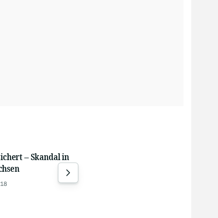
Sichert – Skandal in
Immobilienmarkt: Berliner
Span
chsen
Linke setzt auf
Ceut
Vergesellschaftung und
Tor
:18
Klassenkampf
gestern 16:25
gest