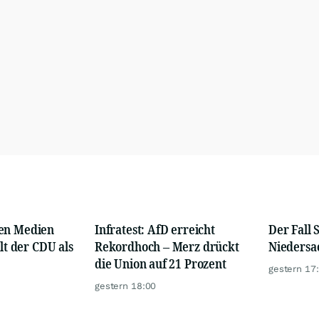
en Medien
Infratest: AfD erreicht
Der Fall 
ilt der CDU als
Rekordhoch – Merz drückt
Niedersa
die Union auf 21 Prozent
gestern 17
gestern 18:00